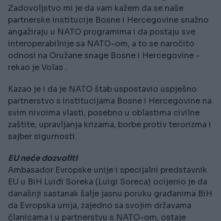
Zadovoljstvo mi je da vam kažem da se naše
partnerske institucije Bosne i Hercegovine snažno
angažiraju u NATO programima i da postaju sve
interoperabilnije sa NATO-om, a to se naročito
odnosi na Oružane snage Bosne i Hercegovine -
rekao je Volas .
Kazao je i da je NATO štab uspostavio uspješno
partnerstvo s institucijama Bosne i Hercegovine na
svim nivoima vlasti, posebno u oblastima civilne
zaštite, upravljanja krizama, borbe protiv terorizma i
sajber sigurnosti.
EU neće dozvoliti
Ambasador Evropske unije i specijalni predstavnik
EU u BiH Luiđi Soreka (Luigi Soreca) ocijenio je da
današnji sastanak šalje jasnu poruku građanima BiH
da Evropska unija, zajedno sa svojim državama
članicama i u partnerstvu s NATO-om, ostaje