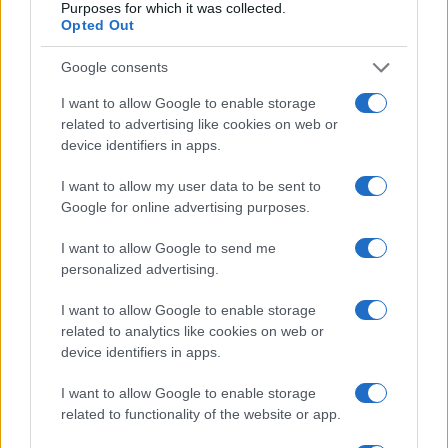
Purposes for which it was collected.
Opted Out
Sigurnosni vakuum
Šef ćelije NATO štaba za politički angažman i
Google consents
podršku, ambasador Vladimir Vučinić, rekao je da je
koordinacija između međunarodnih aktera od
I want to allow Google to enable storage
ključne važnosti kako bi se pomoglo Bosni i
related to advertising like cookies on web or
device identifiers in apps.
Hercegovini na njenom putu naprijed i osigurala
stabilnost i u zemlji i u regionu.
I want to allow my user data to be sent to
Google for online advertising purposes.
Naglasio je da je NATO već tri decenije posvećen
Bosni i Hercegovini te da snažno podržava njen
I want to allow Google to send me
suverenitet i teritorijalni integritet, sve u skladu s
personalized advertising.
Općim okvirnim sporazumom za mir i drugim
I want to allow Google to enable storage
relevantnim sporazumima.
related to analytics like cookies on web or
device identifiers in apps.
- Mi smo jasno rekli, a to je rekla Europska unija i
ambasador Soreca upravo ponovio, da nećemo
I want to allow Google to enable storage
dozvoliti da se u Bosni i Hercegovini pojavi
related to functionality of the website or app.
sigurnosni vakuum. Nećemo to dozvoliti kako