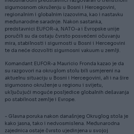
međunarodni predstavnici razgovarali o trenutnom
sigurnosnom okruženju u Bosni i Hercegovini,
regionalnim i globalnim izazovima, kao i nastavku
međunarodne saradnje. Nakon sastanka,
predstavnici EUFOR-a, NATO-a i Evropske unije
poručili su da ostaju čvrsto posvećeni očuvanju
mira, stabilnosti i sigurnosti u Bosni i Hercegovini
te da neće dozvoliti sigurnosni vakuum u zemlji.
Komandant EUFOR-a Mauricio Fronda kazao je da
su razgovori na okruglom stolu bili usmjereni na
aktuelnu situaciju u Bosni i Hercegovini, ali i na šire
sigurnosno okruženje u regionu i svijetu,
uključujući moguće posljedice globalnih dešavanja
po stabilnost zemlje i Evrope.
- Glavna poruka nakon današnjeg Okruglog stola je
kako jasna, tako i nedvosmislena. Međunarodna
zajednica ostaje čvrsto ujedinjena u svojoj