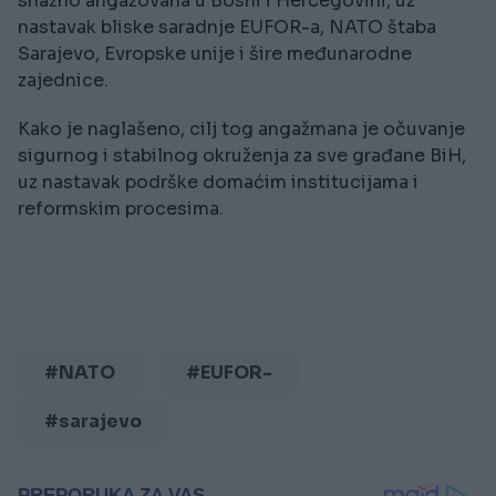
snažno angažovana u Bosni i Hercegovini, uz
nastavak bliske saradnje EUFOR-a, NATO štaba
Sarajevo, Evropske unije i šire međunarodne
zajednice.
Kako je naglašeno, cilj tog angažmana je očuvanje
sigurnog i stabilnog okruženja za sve građane BiH,
uz nastavak podrške domaćim institucijama i
reformskim procesima.
#NATO
#EUFOR-
#sarajevo