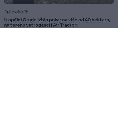
Prije oko 1h
U općini Grude izbio požar na više od 40 hektara,
na terenu vatrogasci i Air Tractori
Saznaj više