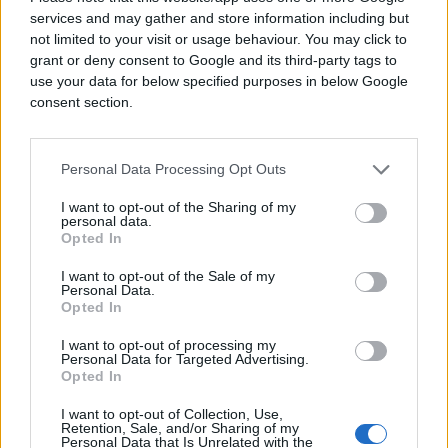
Soreka je ponovio i raniju poruku visoke
services and may gather and store information including but
predstavnice EU Kaje Kalas (Kaje Kallas) da
not limited to your visit or usage behaviour. You may click to
Evropska unija neće dozvoliti sigurnosni vakuum u
grant or deny consent to Google and its third-party tags to
use your data for below specified purposes in below Google
BiH.
consent section.
- Mi nećemo dozvoliti da, kao što je to rečeno
prošlog novembra, da se historija ponovi - poručio
Personal Data Processing Opt Outs
je.
I want to opt-out of the Sharing of my
Dodao je da najbolja garancija sigurnosti i
personal data.
Opted In
stabilnosti u BiH ostaje napredak na evropskom
putu, jer svaka reforma u oblasti demokratije,
I want to opt-out of the Sale of my
Personal Data.
vladavine prava, obrazovanja ili zdravstvene zaštite
Opted In
doprinosi i kvaliteti života i sigurnosti građana.
I want to opt-out of processing my
- Europska unija ostaje lojalan partner Bosne i
Personal Data for Targeted Advertising.
Opted In
Hercegovine i nedvosmisleno posvećena
teritorijalnom integritetu, suverenitetu i ustavnom
I want to opt-out of Collection, Use,
Retention, Sale, and/or Sharing of my
poretku ove zemlje - rekao je Soreka.
Personal Data that Is Unrelated with the