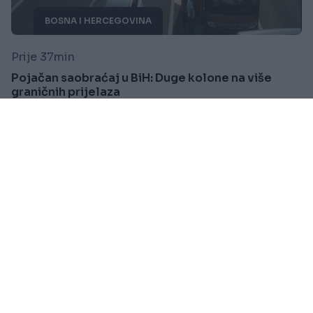
BOSNA I HERCEGOVINA
Prije 37min
Pojačan saobraćaj u BiH: Duge kolone na više
graničnih prijelaza
Saznaj više