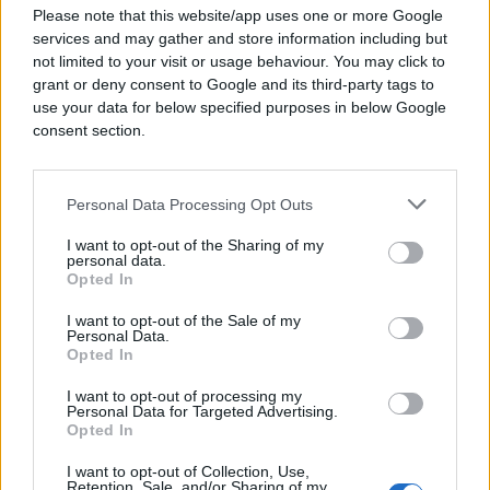
Za područje Tuzle na raspolaganju je broj telefona
Please note that this website/app uses one or more Google
080 020 135 i e-mail adresa
info.edtz@epbih.ba
.
services and may gather and store information including but
not limited to your visit or usage behaviour. You may click to
U Zenici građani informacije mogu dobiti putem
grant or deny consent to Google and its third-party tags to
broja 080 020 132 ili adrese
info.edze@epbih.ba
.
use your data for below specified purposes in below Google
consent section.
Korisnici iz Mostara mogu kontaktirati broj 080
020 136 ili pisati na
info.edmo@epbih.ba
.
Personal Data Processing Opt Outs
Za područje Travnika aktivan je broj telefona 080
I want to opt-out of the Sharing of my
020 130 te e-mail
info.edtr@epbih.ba
.
personal data.
Opted In
Građani na području Bihaća provjeru mogu obaviti
I want to opt-out of the Sale of my
pozivom na 080 020 134 ili slanjem poruke na
Personal Data.
info.edbi@epbih.ba
.
Opted In
I want to opt-out of processing my
Personal Data for Targeted Advertising.
Opted In
I want to opt-out of Collection, Use,
Retention, Sale, and/or Sharing of my