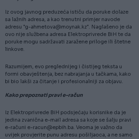
Iz ovog javnog preduzeća ističu da poruke dolaze
sa lažnih adresa, a kao trenutni primjer navode
adresu "
g-ahmetova@moynak.kz
". Naglašeno je da
ovo nije službena adresa Elektroprivrede BiH te da
poruke mogu sadržavati zaražene priloge ili štetne
linkove.
Razumijem, evo preglednijeg i čistijeg teksta u
formi obavještenja, bez nabrajanja u tačkama, kako
bi bio lakši za čitanje i profesionalniji za objavu.
Kako prepoznati pravi e-račun
Iz Elektroprivrede BiH podsjećaju korisnike da je
jedina zvanična e-mail adresa sa koje se šalju pravi
e-računi
e-racun@epbih.ba
. Veoma je važno da
uvijek provjerite punu adresu pošiljaoca, a ne samo