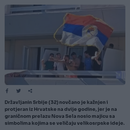
Državljanin Srbije (32) novčano je kažnjen i
protjeran iz Hrvatske na dvije godine, jer je na
graničnom prelazu Nova Sela nosio majicu sa
simbolima kojima se veličaju velikosrpske ideje.