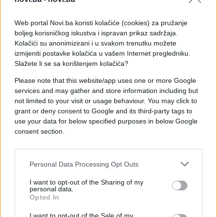
zemlju, javlja Index.
Web portal Novi.ba koristi kolačiće (cookies) za pružanje
Podsjetimo, iz Hrvatske je početkom maja
boljeg korisničkog iskustva i ispravan prikaz sadržaja.
protjeran muškarac koji je državljanin BiH jer je
Kolačići su anonimizirani i u svakom trenutku možete
mahao zastavom Republike Srpske na balkonu
izmijeniti postavke kolačića u vašem Internet pregledniku.
hotela.
Slažete li se sa korištenjem kolačića?
Please note that this website/app uses one or more Google
Hrvatska policija je tada navela da je njegovo
services and may gather and store information including but
ponašanje izazvalo "uznemirenost javnosti".
not limited to your visit or usage behaviour. You may click to
grant or deny consent to Google and its third-party tags to
use your data for below specified purposes in below Google
consent section.
Personal Data Processing Opt Outs
#Srbija
#Hrvatska
I want to opt-out of the Sharing of my
personal data.
Opted In
I want to opt-out of the Sale of my