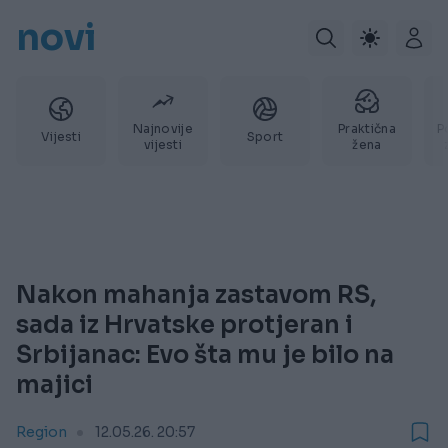
novi
Najnovije
Praktična
P
Vijesti
Sport
vijesti
žena
Nakon mahanja zastavom RS,
sada iz Hrvatske protjeran i
Srbijanac: Evo šta mu je bilo na
majici
Region
12.05.26. 20:57