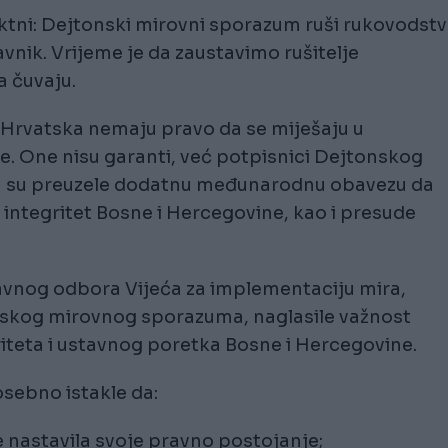
ktni: Dejtonski mirovni sporazum ruši rukovodst
vnik. Vrijeme je da zaustavimo rušitelje
a čuvaju.
 Hrvatska nemaju pravo da se miješaju u
e. One nisu garanti, već potpisnici Dejtonskog
ka su preuzele dodatnu međunarodnu obavezu da
i integritet Bosne i Hercegovine, kao i presude
ravnog odbora Vijeća za implementaciju mira,
nskog mirovnog sporazuma, naglasile važnost
riteta i ustavnog poretka Bosne i Hercegovine.
sebno istakle da:
e nastavila svoje pravno postojanje;