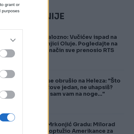
to grant or
ed purposes
NAJČITANIJE
o
1
Skandalozno: Vučićev ispad na
godišnjici Oluje. Pogledajte na
koji je način sve prenosio RTS
2
Vučić se obrušio na Heleza: "Što
me, lažove jedan, ne uhapsiš?
Došao sam vam na noge..."
Šok u Mrkonjić Gradu: Milorad
Dodik optužio Amerikance za