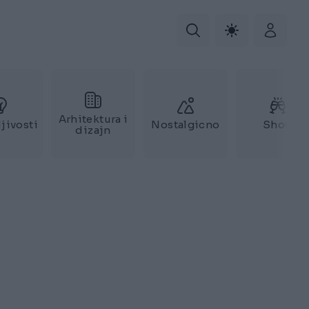
Arhitektura i
jivosti
Nostalgicno
Show
dizajn