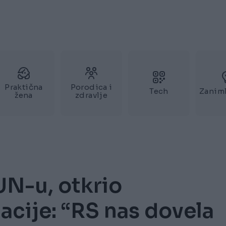
Praktična
Porodica i
Tech
Zaniml
žena
zdravlje
UN-u, otkrio
acije: “RS nas dovela