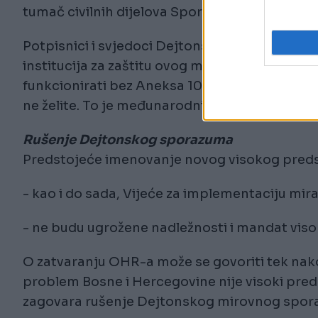
tumač civilnih dijelova Sporazuma.
Potpisnici i svjedoci Dejtonskog mirovnog spo
institucija za zaštitu ovog međunarodnog spo
funkcionirati bez Aneksa 10. Dejtonski mirovni 
ne želite. To je međunarodni sporazum koji se
Rušenje Dejtonskog sporazuma
Predstojeće imenovanje novog visokog predsta
- kao i do sada, Vijeće za implementaciju mir
- ne budu ugrožene nadležnosti i mandat vis
O zatvaranju OHR-a može se govoriti tek nak
problem Bosne i Hercegovine nije visoki pred
zagovara rušenje Dejtonskog mirovnog spora