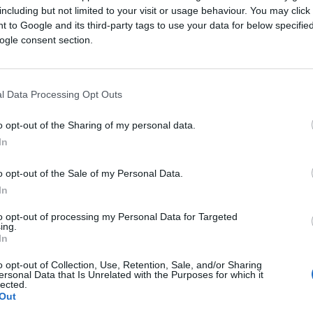
including but not limited to your visit or usage behaviour. You may click 
 to Google and its third-party tags to use your data for below specifi
lnih opstrukcija i blokada iz entiteta Republika
ogle consent section.
tuelne situacije u Bosni i Hercegovini, neophodn
nutnom stanju.
l Data Processing Opt Outs
o opt-out of the Sharing of my personal data.
 bila je žrtva brutalne agresije od 1992. do 1995.
In
o opt-out of the Sale of my Personal Data.
In
 su udruženi zločinački poduhvati;
to opt-out of processing my Personal Data for Targeted
 genocid u Evropi nakon Drugog svjetskog rata;
ing.
In
stdejtonskom periodu realizirati ciljeve koji nisu
o opt-out of Collection, Use, Retention, Sale, and/or Sharing
ersonal Data that Is Unrelated with the Purposes for which it
lected.
Out