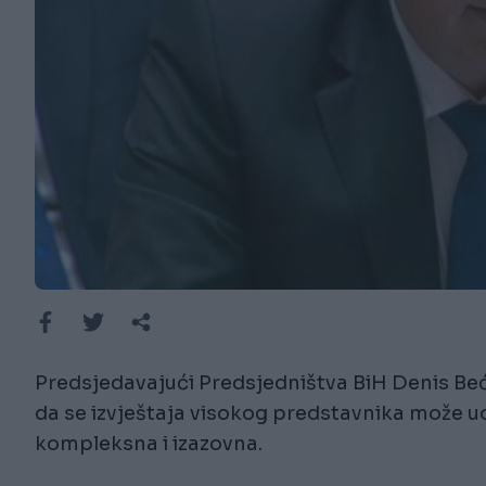
Predsjedavajući Predsjedništva BiH Denis Beći
da se izvještaja visokog predstavnika može uoč
kompleksna i izazovna.