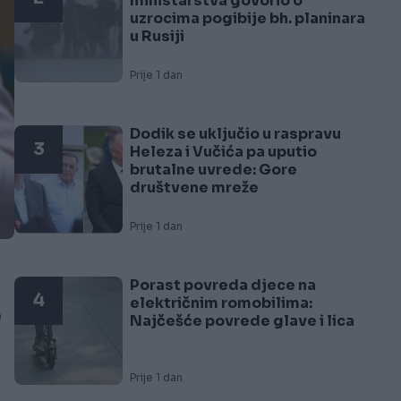
ministarstva govorio o
uzrocima pogibije bh. planinara
u Rusiji
Prije 1 dan
Dodik se uključio u raspravu
3
Heleza i Vučića pa uputio
brutalne uvrede: Gore
društvene mreže
Prije 1 dan
Porast povreda djece na
4
električnim romobilima:
e
Najčešće povrede glave i lica
Prije 1 dan