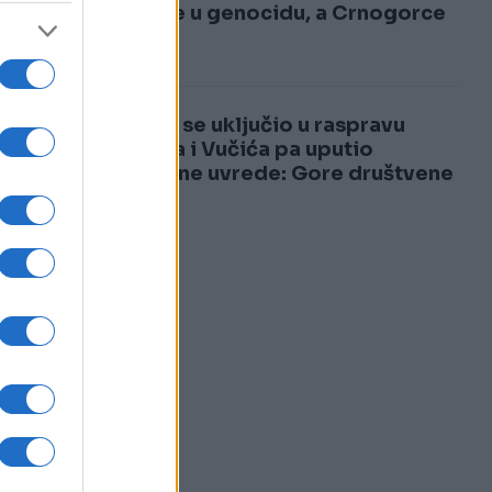
3
učešće u genocidu, a Crnogorce
za...
4
Dodik se uključio u raspravu
Heleza i Vučića pa uputio
na
brutalne uvrede: Gore društvene
mreže
g