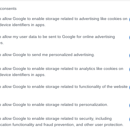
sudama sudova UN-a, ne pomaže nikome. Naprotiv,
šne dijagnoze stanja, a nakon toga i do
consents
o allow Google to enable storage related to advertising like cookies on
evice identifiers in apps.
 nas je veoma teška 2025. godina.
o allow my user data to be sent to Google for online advertising
s.
Republika Srpska dovela je Bosnu i Hercegovinu 
to allow Google to send me personalized advertising.
nstitucionalnom i odgovornom djelovanju na
o allow Google to enable storage related to analytics like cookies on
evice identifiers in apps.
o allow Google to enable storage related to functionality of the website
kakvo ugrožavanje pozicije i nadležnosti Ustavno
kog predstavnika moglo bi imati nesagledive
vine i ovog dijela Evrope.
o allow Google to enable storage related to personalization.
anja uloge visokog predstavnika. Visoki
o allow Google to enable storage related to security, including
cation functionality and fraud prevention, and other user protection.
jtonskog mirovnog sporazuma i on je konačni