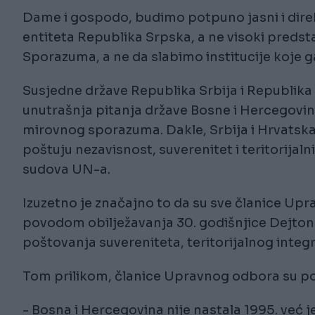
Dame i gospodo, budimo potpuno jasni i dire
entiteta Republika Srpska, a ne visoki predsta
Sporazuma, a ne da slabimo institucije koje g
Susjedne države Republika Srbija i Republika
unutrašnja pitanja države Bosne i Hercegovin
mirovnog sporazuma. Dakle, Srbija i Hrvats
poštuju nezavisnost, suverenitet i teritorijaln
sudova UN-a.
Izuzetno je značajno to da su sve članice Up
povodom obilježavanja 30. godišnjice Dejto
poštovanja suvereniteta, teritorijalnog integ
Tom prilikom, članice Upravnog odbora su po
- Bosna i Hercegovina nije nastala 1995. već j