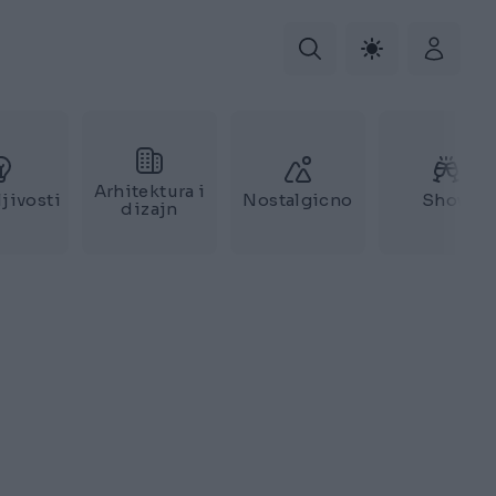
Arhitektura i
jivosti
Nostalgicno
Show
dizajn