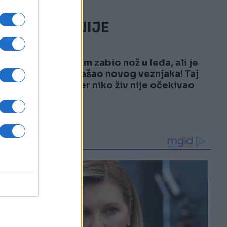
NAJČITANIJE
1
Rodri im zabio nož u leđa, ali je
Real našao novog veznjaka! Taj
transfer niko živ nije očekivao