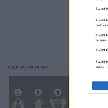
I want 
I want t
web or d
I want t
or app.
I want t
I want t
authenti