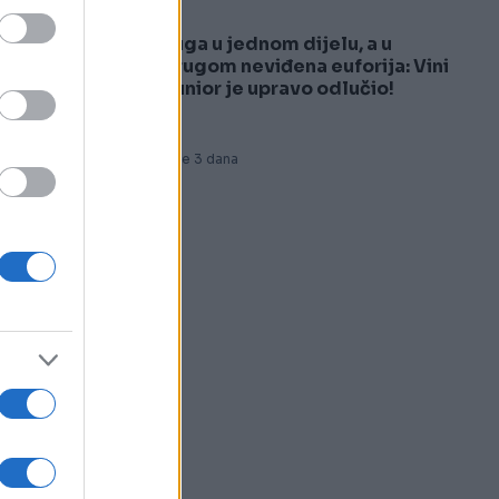
Tuga u jednom dijelu, a u
5
drugom neviđena euforija: Vini
Junior je upravo odlučio!
Prije 3 dana
he