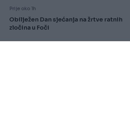
Prije oko 1h
Obilježen Dan sjećanja na žrtve ratnih
zločina u Foči
Saznaj više
novi
Impressum