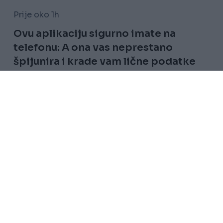
Prije oko 1h
Ovu aplikaciju sigurno imate na
telefonu: A ona vas neprestano
špijunira i krade vam lične podatke
Saznaj više
Uslovi korištenja