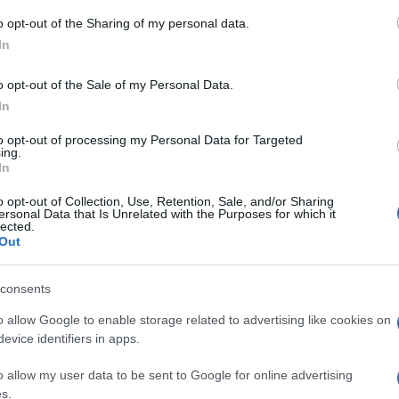
nare"
, stoji u saopćenju "kraljevskog kluba".
o opt-out of the Sharing of my personal data.
In
dridu"
, kakvih razmjera, tek ćemo saznati.
o opt-out of the Sale of my Personal Data.
dugogodišnjeg predsjednika Reala, koji dolazi na
In
to opt-out of processing my Personal Data for Targeted
ing.
aktualna događanja, a postoji mogućnost kako bi
In
nha na mjesto trenera. Insajder Sacha Tavolieri
o opt-out of Collection, Use, Retention, Sale, and/or Sharing
eno između portugalskog stratega i Reala te bi "T
ersonal Data that Is Unrelated with the Purposes for which it
lected.
jestolnice u sljedećoj sezoni.
Out
consents
o allow Google to enable storage related to advertising like cookies on
evice identifiers in apps.
o allow my user data to be sent to Google for online advertising
s.