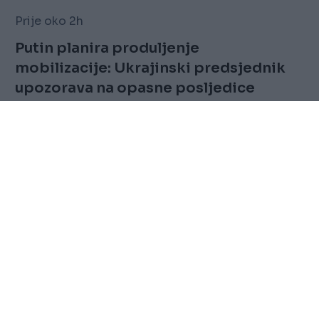
Prije oko 2h
Putin planira produljenje
mobilizacije: Ukrajinski predsjednik
upozorava na opasne posljedice
Saznaj više
FOLLOW
Marketing