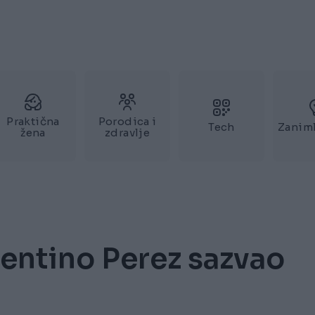
Praktična
Porodica i
Tech
Zaniml
žena
zdravlje
orentino Perez sazvao