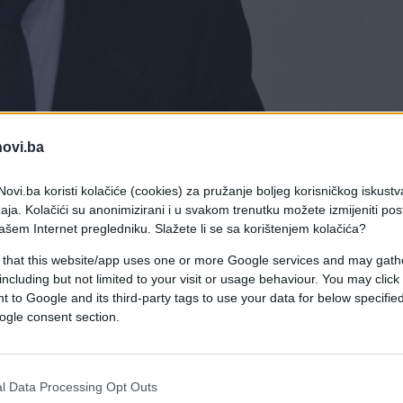
novi.ba
ovi.ba koristi kolačiće (cookies) za pružanje boljeg korisničkog iskustv
aja. Kolačići su anonimizirani i u svakom trenutku možete izmijeniti po
ašem Internet pregledniku. Slažete li se sa korištenjem kolačića?
 that this website/app uses one or more Google services and may gath
" svlačionice koje je procurilo u javnost proteklih
including but not limited to your visit or usage behaviour. You may click 
rentina Péreza sazvao je izvanrednu press
 to Google and its third-party tags to use your data for below specifi
ogle consent section.
slijepodne, u 18:00 sati, naš predsjednik,
l Data Processing Opt Outs
l Madrida nakon sastanka Upravnog odbora i