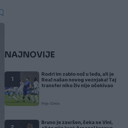
NAJNOVIJE
Rodri im zabio nož u leđa, ali je
1
Real našao novog veznjaka! Taj
transfer niko živ nije očekivao
Prije 10min
Bruno je završen, čeka se Vini,
2