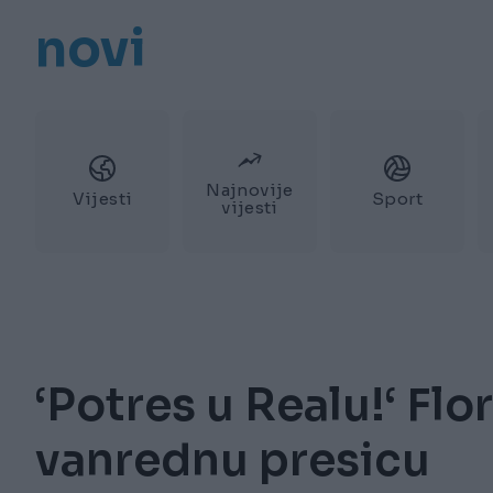
novi
Najnovije
Vijesti
Sport
vijesti
‘Potres u Realu!‘ Fl
vanrednu presicu