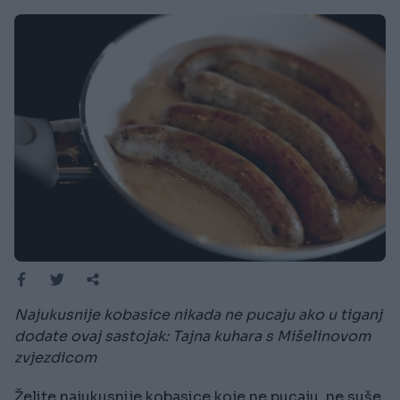
Najukusnije kobasice nikada ne pucaju ako u tiganj
dodate ovaj sastojak: Tajna kuhara s Mišelinovom
zvjezdicom
Želite najukusnije kobasice koje ne pucaju, ne suše