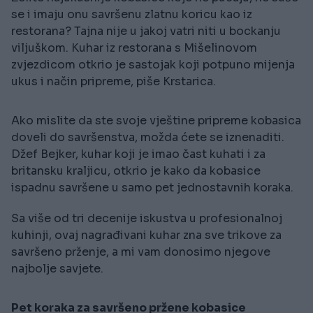
se i imaju onu savršenu zlatnu koricu kao iz
restorana? Tajna nije u jakoj vatri niti u bockanju
viljuškom. Kuhar iz restorana s Mišelinovom
zvjezdicom otkrio je sastojak koji potpuno mijenja
ukus i način pripreme, piše Krstarica.
Ako mislite da ste svoje vještine pripreme kobasica
doveli do savršenstva, možda ćete se iznenaditi.
Džef Bejker, kuhar koji je imao čast kuhati i za
britansku kraljicu, otkrio je kako da kobasice
ispadnu savršene u samo pet jednostavnih koraka.
Sa više od tri decenije iskustva u profesionalnoj
kuhinji, ovaj nagrađivani kuhar zna sve trikove za
savršeno prženje, a mi vam donosimo njegove
najbolje savjete.
Pet koraka za savršeno pržene kobasice