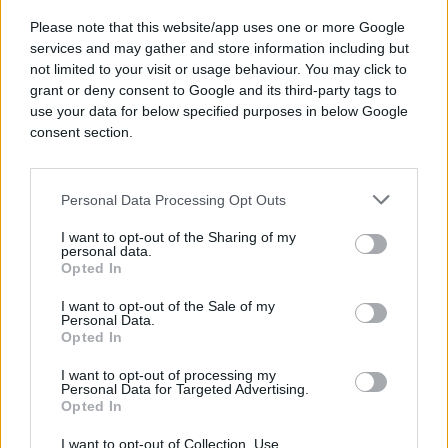
-kobasice trebaju biti na sobnoj temperaturi
Please note that this website/app uses one or more Google
-tiganj se mora postepeno zagrijavati
services and may gather and store information including but
-umjesto ulja koristite pačju mast
not limited to your visit or usage behaviour. You may click to
Tako omot ostaje čitav, sokovi ostaju unutra, a
grant or deny consent to Google and its third-party tags to
korica postaje hrskava i zlatna.
use your data for below specified purposes in below Google
consent section.
Greške koje unište i najbolje kobasice
Bockanje omota tokom prženja
Ako probušite kobasicu, svi sokovi će iscuriti i
Personal Data Processing Opt Outs
meso će postati suho i bezukusno.
I want to opt-out of the Sharing of my
personal data.
Prženje u dubokom ulju ili fritezi
Opted In
Ovakav način pripreme često isuši kobasice i uništi
I want to opt-out of the Sale of my
njihov prirodni ukus.
Personal Data.
Opted In
Pečenje u rerni
I want to opt-out of processing my
Iako djeluje zdravije, kobasice iz rerne rijetko
Personal Data for Targeted Advertising.
dobiju onu pravu hrskavu koricu.
Opted In
I want to opt-out of Collection, Use,