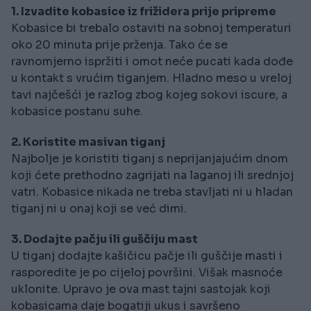
1. Izvadite kobasice iz frižidera prije pripreme
Kobasice bi trebalo ostaviti na sobnoj temperaturi
oko 20 minuta prije prženja. Tako će se
ravnomjerno ispržiti i omot neće pucati kada dođe
u kontakt s vrućim tiganjem. Hladno meso u vreloj
tavi najčešći je razlog zbog kojeg sokovi iscure, a
kobasice postanu suhe.
2. Koristite masivan tiganj
Najbolje je koristiti tiganj s neprijanjajućim dnom
koji ćete prethodno zagrijati na laganoj ili srednjoj
vatri. Kobasice nikada ne treba stavljati ni u hladan
tiganj ni u onaj koji se već dimi.
3. Dodajte pačju ili guščiju mast
U tiganj dodajte kašičicu pačje ili guščije masti i
rasporedite je po cijeloj površini. Višak masnoće
uklonite. Upravo je ova mast tajni sastojak koji
kobasicama daje bogatiji ukus i savršeno