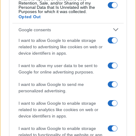
Okretanje samo jednom
Retention, Sale, and/or Sharing of my
Kobasice treba redovno okretati kako jedna strana
Personal Data that Is Unrelated with the
Purposes for which it was collected.
ne bi izgorjela dok druga ostane blijeda.
Opted Out
Prejaka vatra
Google consents
Previsoka temperatura vrlo brzo raspukne omot,
I want to allow Google to enable storage
dok unutrašnjost ostane nedovoljno pečena.
related to advertising like cookies on web or
device identifiers in apps.
Mali trik koji profesionalni kuhari rijetko otkrivaju
Pred kraj prženja u tiganj dodajte grančicu svježeg
I want to allow my user data to be sent to
ruzmarina i jedan zgnječen čehno bijelog luka.
Google for online advertising purposes.
Aroma će se pomiješati s masnoćom i obložiti
kobasice, pa će dobiti miris i ukus kao iz domaće
I want to allow Google to send me
personalized advertising.
seoske gostionice.
I want to allow Google to enable storage
Poslužite ih uz senf, kiseli kupus ili pečeni krompir.
related to analytics like cookies on web or
device identifiers in apps.
I want to allow Google to enable storage
related to functionality of the website or app.