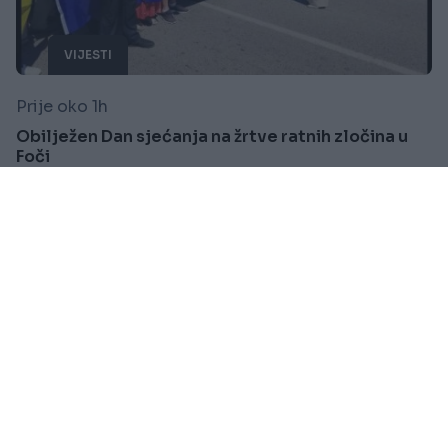
VIJESTI
Prije oko 1h
Obilježen Dan sjećanja na žrtve ratnih zločina u
Foči
Saznaj više