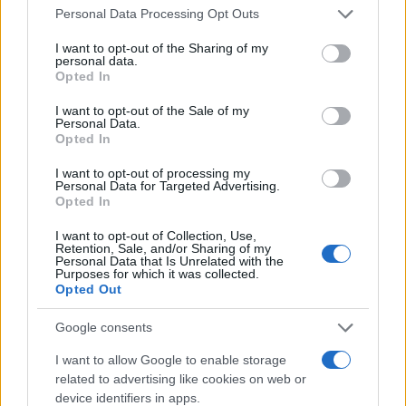
Trenutno postoji otprilike taj broj zastupnika koji su
Personal Data Processing Opt Outs
javno rekli da Starmer treba ili odstupiti ili odrediti
I want to opt-out of the Sharing of my
rok za odlazak, ali oni se ne slažu oko toga ko bi ga
personal data.
Opted In
trebao naslijediti.
I want to opt-out of the Sale of my
Personal Data.
Opted In
I want to opt-out of processing my
Personal Data for Targeted Advertising.
Opted In
#Keir Starmer
#ostavka
I want to opt-out of Collection, Use,
Retention, Sale, and/or Sharing of my
Personal Data that Is Unrelated with the
Purposes for which it was collected.
Opted Out
Google consents
I want to allow Google to enable storage
related to advertising like cookies on web or
device identifiers in apps.