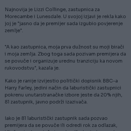
Najnovija je Lizzi Collinge, zastupnica za
Morecambe i Lunesdale. U svojoj izjavi je rekla kako
joj je "jasno da je premijer sada izgubio povjerenje
zemlje".
"A kao zastupnica, moja prva dužnost su moji birači
i moja zemlja. Zbog toga sada pozivam premijera da
se povuče i organizuje urednu tranziciju ka novom
rukovodstvu", kazala je.
Kako je ranije izvijestio politički dopisnik BBC-a
Harry Farley, jedini način da laburistički zastupnici
pokrenu unutarstranačke izbore jeste da 20% njih,
81 zastupnik, javno podrži izazivača.
Iako je 81 laburistički zastupnik sada pozvao
premijera da se povuče ili odredi rok za odlazak,