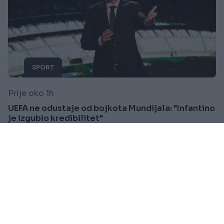
SPORT
Prije oko 1h
UEFA ne odustaje od bojkota Mundijala: "Infantino
je izgubio kredibilitet"
Saznaj više