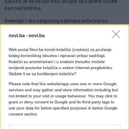
ključno je da se još nisu okupili oko jedne osobe
kao nasljednika.
Premijer i dio njegovog kabineta odlučno su
poručili: Ovo još nije gotovo.
novi.ba -
novi.ba
To dodatno učvršćuje stav premijera i njegovih
saveznika da on ima mandat birača iz općih izbora
Web portal Novi.ba koristi kolačiće (cookies) za pružanje
prije dvije godine.
boljeg korisničkog iskustva i ispravan prikaz sadržaja.
Kolačići su anonimizirani i u svakom trenutku možete
Smatraju da bi unutarstranački izbori bili duboko
izmijeniti postavke kolačića u vašem Internet pregledniku.
podijeljujući i destabilizirajući za zemlju. U suštini,
Slažete li se sa korištenjem kolačića?
poruka premijera i njegovih saveznika, upućena,
Please note that this website/app uses one or more Google
između ostalih, ministru zdravstva Wesu
services and may gather and store information including but
Streetingu, glasi: "Ili pokažite ili šutite".
not limited to your visit or usage behaviour. You may click to
grant or deny consent to Google and its third-party tags to
Njihova poruka mu je: ako imate dovoljan broj
use your data for below specified purposes in below Google
potpisa, znate pravila — istupite i javno okupite 81
consent section.
zastupnika da pokrenete izbor.