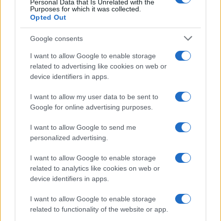
Personal Data that Is Unrelated with the
Purposes for which it was collected.
predsednik Sjedinjenih Američkih Država 2017.
Opted Out
godine, ponavljajući natpis na tabli na početku
serije glasio je: "Grozno je biti u pravu".
Google consents
Smrtonosni hantavirus izbio je na holandskom
I want to allow Google to enable storage
related to advertising like cookies on web or
kruzeru "MV Hondius" u aprilu ove godine, dok je
device identifiers in apps.
bio na putu iz Argentine za Zelenortska Ostrva, a
SZO je potvrdila sedam slučajeva infekcije i tri
I want to allow my user data to be sent to
smrtna slučaja.
Google for online advertising purposes.
I want to allow Google to send me
personalized advertising.
I want to allow Google to enable storage
related to analytics like cookies on web or
#the simpsons
#kruzer
device identifiers in apps.
#Hantavirus
I want to allow Google to enable storage
related to functionality of the website or app.