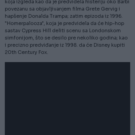
koja izgleda kao da je predvidela histeriju oko Barbi
povezanu sa objavljivanjem filma Grete Gervig i
hapšenje Donalda Trampa; zatim epizoda iz 1996.
"Homerpalooza", koja je predvidela da će hip-hop
sastav Cypress Hill deliti scenu sa Londonskom
simfonijom, što se desilo pre nekoliko godina; kao
i precizno predviđanje iz 1998. da će Disney kupiti
20th Century Fox.