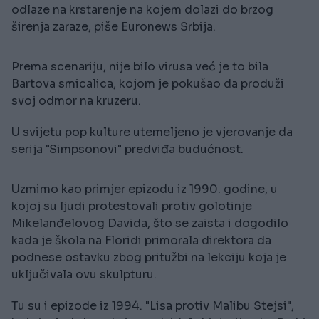
odlaze na krstarenje na kojem dolazi do brzog
širenja zaraze, piše Euronews Srbija.
Prema scenariju, nije bilo virusa već je to bila
Bartova smicalica, kojom je pokušao da produži
svoj odmor na kruzeru.
U svijetu pop kulture utemeljeno je vjerovanje da
serija "Simpsonovi" predviđa budućnost.
Uzmimo kao primjer epizodu iz 1990. godine, u
kojoj su ljudi protestovali protiv golotinje
Mikelanđelovog Davida, što se zaista i dogodilo
kada je škola na Floridi primorala direktora da
podnese ostavku zbog pritužbi na lekciju koja je
uključivala ovu skulpturu.
Tu su i epizode iz 1994. "Lisa protiv Malibu Stejsi",