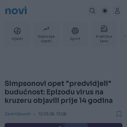
novi
Najnovije
Praktična
P
Vijesti
Sport
vijesti
žena
Simpsonovi opet "predvidjeli"
budućnost: Epizodu virus na
kruzeru objavili prije 14 godina
Zanimljivosti
12.05.26. 13:06