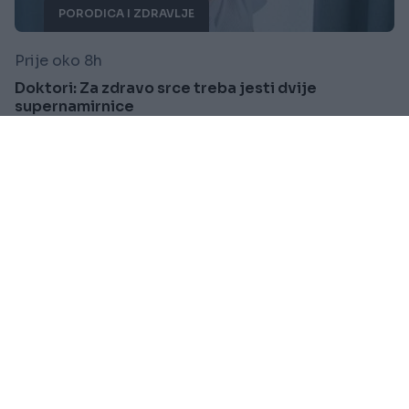
PORODICA I ZDRAVLJE
Prije oko 8h
Doktori: Za zdravo srce treba jesti dvije
supernamirnice
Saznaj više