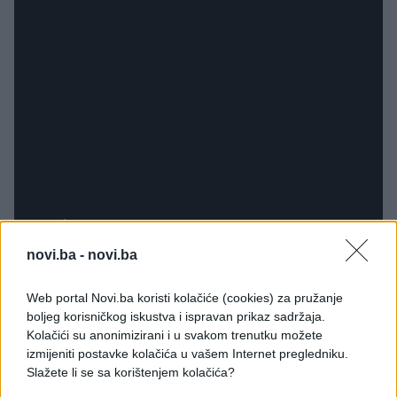
novi.ba -
novi.ba
Tu je i epizoda "Elementary School Musical" u kojoj
Web portal Novi.ba koristi kolačiće (cookies) za pružanje
su Lisini drugari predvideli dobitnika Nobelove
boljeg korisničkog iskustva i ispravan prikaz sadržaja.
nagrade. Iako je u seriji pobedio Martin, prema
Kolačići su anonimizirani i u svakom trenutku možete
papiru koji drži, tačnu prognozu dao je Milhaus, koji
izmijeniti postavke kolačića u vašem Internet pregledniku.
Slažete li se sa korištenjem kolačića?
je predvideo da će priznanje uzeti Bengt R.