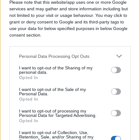
Holmstrom, koji ga je zaista osvojio 2016. godine.
Please note that this website/app uses one or more Google
services and may gather and store information including but
Neki obožavaoci "Simpsonovih" smatraju da je
not limited to your visit or usage behaviour. You may click to
serija predvidela i epidemiju ebole 17 godina pre
grant or deny consent to Google and its third-party tags to
nego što je do nje zapravo došlo. U sceni iz
use your data for below specified purposes in below Google
consent section.
epizode "Lisin saksofon" iz 1997. Mardž drži knjigu
pod nazivom "Radoznali Džordž i virus ebole". Taj
virus otkriven je 1976. a najveća epidemija
Personal Data Processing Opt Outs
zabeležena je 2014. i 2015. godine, dakle godinama
nakon emitovane epizode "Simpsonovih".
I want to opt-out of the Sharing of my
personal data.
Opted In
Možda najpoznatiji slučaj jeste epizoda iz 2000.
godine "Bart u budućnosti", koja je pomenula
I want to opt-out of the Sale of my
Personal Data.
Donalda Trampa kao bivšeg predsednika. U ovoj
Opted In
epizodi, Lisa je predsjednica, a dok sedi u Ovalnoj
kancelariji izjavljuje: "Kao što znate, nasleđujemo
I want to opt-out of processing my
Personal Data for Targeted Advertising.
prilično veliki budžetski problem od predsednika
Opted In
Trumpa".
I want to opt-out of Collection, Use,
Retention, Sale, and/or Sharing of my
Nedjelju dana nakon što je Trump postao 45.