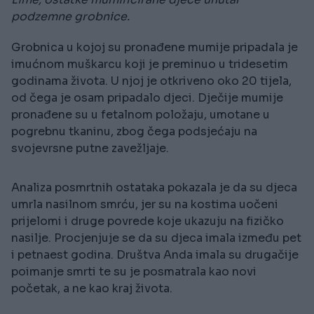
podzemne grobnice.
Grobnica u kojoj su pronađene mumije pripadala je
imućnom muškarcu koji je preminuo u tridesetim
godinama života. U njoj je otkriveno oko 20 tijela,
od čega je osam pripadalo djeci. Dječije mumije
pronađene su u fetalnom položaju, umotane u
pogrebnu tkaninu, zbog čega podsjećaju na
svojevrsne putne zavežljaje.
Analiza posmrtnih ostataka pokazala je da su djeca
umrla nasilnom smrću, jer su na kostima uočeni
prijelomi i druge povrede koje ukazuju na fizičko
nasilje. Procjenjuje se da su djeca imala između pet
i petnaest godina. Društva Anda imala su drugačije
poimanje smrti te su je posmatrala kao novi
početak, a ne kao kraj života.