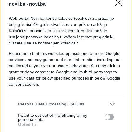
novi.ba -
novi.ba
perspektive moguće je i da je veliki broj žrtava
predstavljao pokušaj iskazivanja društvenog
Web portal Novi.ba koristi kolačiće (cookies) za pružanje
prestiža čak i nakon smrti.
boljeg korisničkog iskustva i ispravan prikaz sadržaja.
Kolačići su anonimizirani i u svakom trenutku možete
izmijeniti postavke kolačića u vašem Internet pregledniku.
Slažete li se sa korištenjem kolačića?
Please note that this website/app uses one or more Google
services and may gather and store information including but
not limited to your visit or usage behaviour. You may click to
grant or deny consent to Google and its third-party tags to
use your data for below specified purposes in below Google
consent section.
Personal Data Processing Opt Outs
I want to opt-out of the Sharing of my
personal data.
Opted In