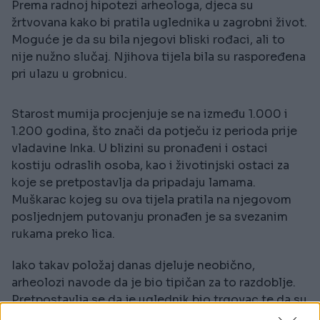
Prema radnoj hipotezi arheologa, djeca su
žrtvovana kako bi pratila uglednika u zagrobni život.
Moguće je da su bila njegovi bliski rođaci, ali to
nije nužno slučaj. Njihova tijela bila su raspoređena
pri ulazu u grobnicu.
Starost mumija procjenjuje se na između 1.000 i
1.200 godina, što znači da potječu iz perioda prije
vladavine Inka. U blizini su pronađeni i ostaci
kostiju odraslih osoba, kao i životinjski ostaci za
koje se pretpostavlja da pripadaju lamama.
Muškarac kojeg su ova tijela pratila na njegovom
posljednjem putovanju pronađen je sa svezanim
rukama preko lica.
Iako takav položaj danas djeluje neobično,
arheolozi navode da je bio tipičan za to razdoblje.
Pretpostavlja se da je uglednik bio trgovac te da su
ove žrtve trebale umiriti bogove. Iz današnje