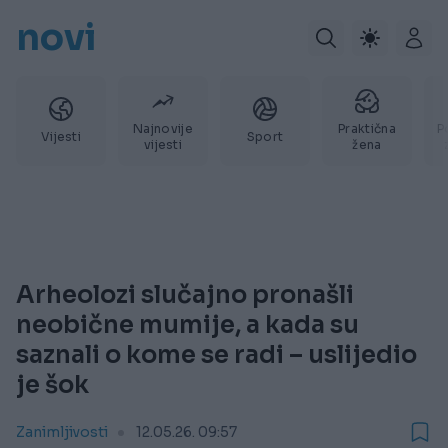
novi
Najnovije
Praktična
P
Vijesti
Sport
vijesti
žena
Arheolozi slučajno pronašli
neobične mumije, a kada su
saznali o kome se radi – uslijedio
je šok
Zanimljivosti
12.05.26. 09:57