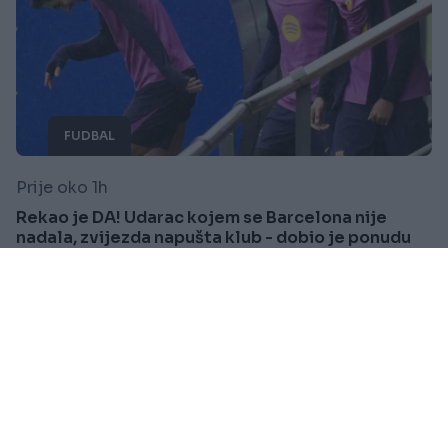
FUDBAL
Prije oko 1h
Rekao je DA! Udarac kojem se Barcelona nije
nadala, zvijezda napušta klub - dobio je ponudu
života
Saznaj više