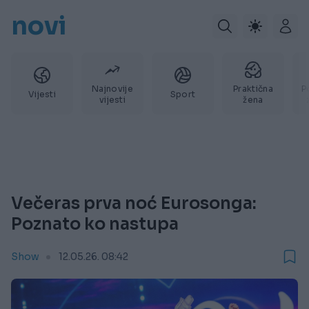
novi
Najnovije
Praktična
P
Vijesti
Sport
vijesti
žena
Večeras prva noć Eurosonga:
Poznato ko nastupa
Show
12.05.26. 08:42