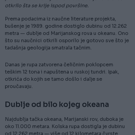
otkrilo šta se krije ispod površine.
Prema podacima iz naučne literature projekta,
bušenje je 1989. godine dostiglo dubinu od 12.262
metra — dublje od Marijanskog rova u okeanu. Ono
što su naučnici otkrili osporilo je gotovo sve što je
tadašnja geologija smatrala tačnim.
Danas je rupa zatvorena čeličnim poklopcem
teškim 12 tona i napuštena u ruskoj tundri. Ipak,
otkrića do kojih se tamo došlo i dalje se
proučavaju.
Dublje od bilo kojeg okeana
Najdublja tačka okeana, Marijanski rov, duboka je
oko 11.000 metara. Kolska rupa dostigla je dubinu
od 12.262 metra — više od 12 kilometara čvrste