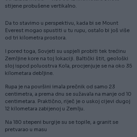
stijene probušene vertikalno.
Da to stavimo u perspektivu, kada bi se Mount
Everest mogao spustiti u tu rupu, ostalo bi još više
od tri kilometra prostora.
I pored toga, Sovjeti su uspjeli probiti tek trećinu
Zemljine kore na toj lokaciji. Baltički štit, geološki
sloj ispod poluostrva Kola, procjenjuje se na oko 35
kilometara debljine.
Rupa je na površini imala prečnik od samo 23
centimetra, a prema dnu se sužavala na manje od 10
centimetara. Praktično, riječ je o uskoj cijevi dugoj
12 kilometara zabijenoj u Zemlju.
Na 180 stepeni burgije su se topile, a granit se
pretvarao u masu