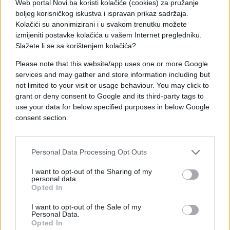
Web portal Novi.ba koristi kolačiće (cookies) za pružanje
planeta
boljeg korisničkog iskustva i ispravan prikaz sadržaja.
Kolačići su anonimizirani i u svakom trenutku možete
izmijeniti postavke kolačića u vašem Internet pregledniku.
Sovjetski naučnici analizirali su stijene stare 2,7
Slažete li se sa korištenjem kolačića?
milijardi godina, izvađene s dubine od 12
kilometara, među najstarijim materijalima koje je
Please note that this website/app uses one or more Google
čovjek ikada direktno proučavao.
services and may gather and store information including but
not limited to your visit or usage behaviour. You may click to
Na dubini od 2.993 metra pronađene su stijene čiji
grant or deny consent to Google and its third-party tags to
use your data for below specified purposes in below Google
je hemijski sastav iznenađujuće podsjećao na
consent section.
uzorke lunarnog tla koje su na Zemlju donijele
misije Apollo.
Personal Data Processing Opt Outs
Ta sličnost dodatno je ojačala teoriju da je Mjesec
nastao od materijala sa Zemlje, izbačenog nakon
I want to opt-out of the Sharing of my
personal data.
ogromnog sudara prije oko 4,5 milijardi godina.
Opted In
Na samom dnu rupe nalazio se granit nastao u
I want to opt-out of the Sale of my
vremenu kada Zemlja gotovo nije imala kisika u
Personal Data.
Opted In
atmosferi, a jedini oblici života bili su mikroskopski