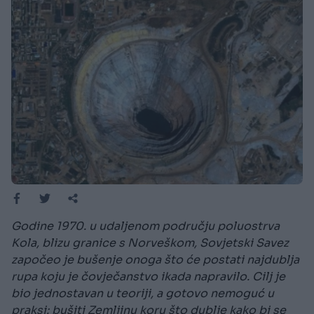
Godine 1970. u udaljenom području poluostrva
Kola, blizu granice s Norveškom, Sovjetski Savez
započeo je bušenje onoga što će postati najdublja
rupa koju je čovječanstvo ikada napravilo. Cilj je
bio jednostavan u teoriji, a gotovo nemoguć u
praksi: bušiti Zemljinu koru što dublje kako bi se