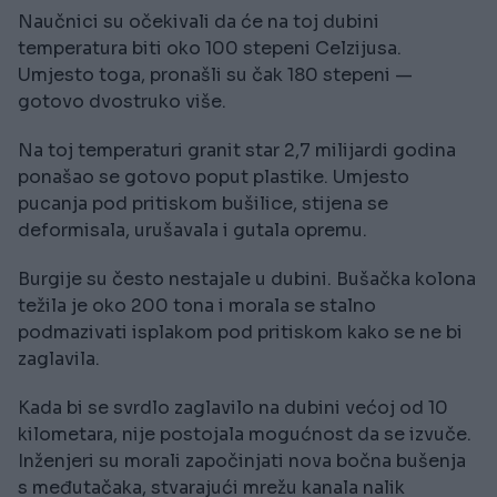
Naučnici su očekivali da će na toj dubini
temperatura biti oko 100 stepeni Celzijusa.
Umjesto toga, pronašli su čak 180 stepeni —
gotovo dvostruko više.
Na toj temperaturi granit star 2,7 milijardi godina
ponašao se gotovo poput plastike. Umjesto
pucanja pod pritiskom bušilice, stijena se
deformisala, urušavala i gutala opremu.
Burgije su često nestajale u dubini. Bušačka kolona
težila je oko 200 tona i morala se stalno
podmazivati isplakom pod pritiskom kako se ne bi
zaglavila.
Kada bi se svrdlo zaglavilo na dubini većoj od 10
kilometara, nije postojala mogućnost da se izvuče.
Inženjeri su morali započinjati nova bočna bušenja
s međutačaka, stvarajući mrežu kanala nalik