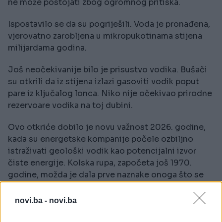
ne može postojati zbog ogromnog pritiska.
Ispostavilo se da su pogriješili. Voda je pronađena,
vjerovatno zarobljena u mikropukotinama stijena
milijardama godina.
Još neočekivanije bilo je prisustvo vodika. Bušači
su otkrili da iz stijena izlazi gasoviti vodik poput
pare iz ključalog lonca. Niko nije očekivao prirodne
rezervoare vodika na toj dubini.
Ovo otkriće dobilo je novu važnost 2026. godine,
kada su energetske kompanije počele ozbiljno
istraživati geološki vodik kao potencijalni izvor
čiste energije. Kolska rupa, započeta još 1970.
godine, možda je dala prve naznake onoga što se
danas naziva narednom energetskom revolucijom.
novi.ba -
novi.ba
Stijene stare gotovo koliko i