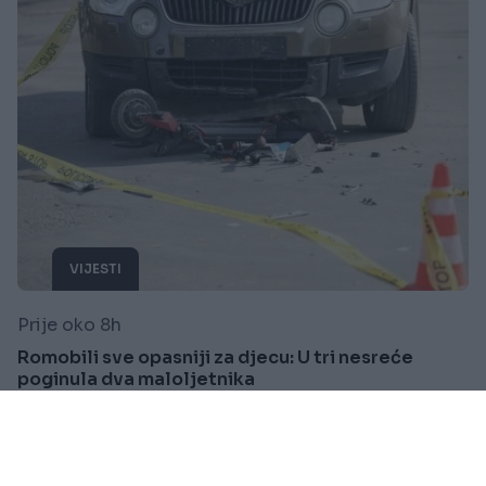
VIJESTI
Prije oko 8h
Romobili sve opasniji za djecu: U tri nesreće
poginula dva maloljetnika
Saznaj više