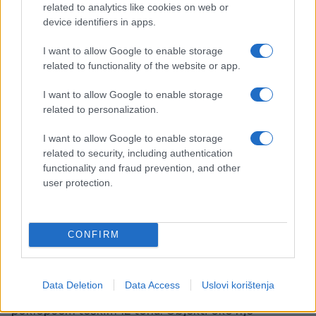
related to analytics like cookies on web or
Do danas nijedna država nije nadmašila vertikalnu
device identifiers in apps.
dubinu od 12.262 metra koju je dostigla Kola. Neke
I want to allow Google to enable storage
moderne naftne bušotine imaju veću ukupnu
related to functionality of the website or app.
dužinu, ali su bušene pod uglom, pa je njihova
stvarna vertikalna dubina mnogo manja.
I want to allow Google to enable storage
related to personalization.
Rekord Kole ostao je neoboren još od 1989.
godine.
I want to allow Google to enable storage
related to security, including authentication
functionality and fraud prevention, and other
Čelični poklopac od 12 tona
user protection.
Nakon raspada Sovjetskog Saveza 1991. godine,
finansiranje projekta praktično je nestalo. Bušenje
CONFIRM
je obustavljeno 1992, a projekat zvanično ugašen
dvije godine kasnije.
Data Deletion
Data Access
Uslovi korištenja
Godine 2005. rupa je zatvorena zavarenim čeličnim
poklopcem teškim 12 tona. Objekti oko nje