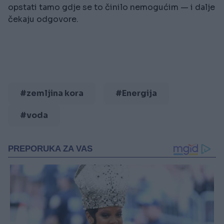
opstati tamo gdje se to činilo nemogućim — i dalje
čekaju odgovore.
#zemljina kora
#Energija
#voda