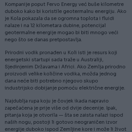
Kompanije poput Fervo Energy već buše kilometre
duboko kako bi koristile geotermalnu energiju. Ako
je Kola pokazala da se ogromna toplota i fluidi
nalaze i na 12 kilometara dubine, potencijal
geotermalne energije mogao bi biti mnogo veći
nego što se danas pretpostavlja.
Prirodni vodik pronađen u Koli isti je resurs koji
energetski startupi sada traže u Australiji,
Sjedinjenim Državama i Africi. Ako Zemlja prirodno
proizvodi velike količine vodika, možda jednog
dana neće biti potrebno njegovo skupo
industrijsko dobijanje pomoću električne energije.
Najdublja rupa koju je čovjek ikada napravio
zapečaćena je prije više od dvije decenije. Ipak,
pitanja koja je otvorila — šta se zaista nalazi ispod
naših nogu, postoji li gotovo neograničen izvor
energije duboko ispod Zemljine kore i može li život