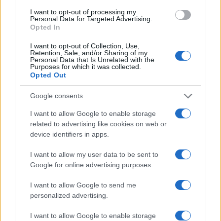
organizmi u vodi. Dodirivati takve uzorke značilo je
I want to opt-out of processing my
Personal Data for Targeted Advertising.
doslovno dodirivati najranije doba planete.
Opted In
I want to opt-out of Collection, Use,
Trka za dubinom
Retention, Sale, and/or Sharing of my
Personal Data that Is Unrelated with the
Purposes for which it was collected.
Kolska rupa nije bila samo naučni projekat. Bila je i
Opted Out
simbol Hladnog rata i sovjetske propagande.
Google consents
Sovjetski Savez želio je dokazati da može otići
dublje od bilo koje druge države — doslovno.
I want to allow Google to enable storage
related to advertising like cookies on web or
Sjedinjene Američke Države pokušale su 1960-ih
device identifiers in apps.
realizovati projekat Mohole, čiji je cilj bio bušenje
I want to allow my user data to be sent to
okeanske kore, ali je projekat ugašen zbog
Google for online advertising purposes.
nedostatka novca.
I want to allow Google to send me
Njemačka je kasnije realizovala projekat KTB, koji je
personalized advertising.
dostigao dubinu od 9.101 metar — impresivno, ali i
dalje oko tri kilometra pliće od sovjetskog rekorda.
I want to allow Google to enable storage