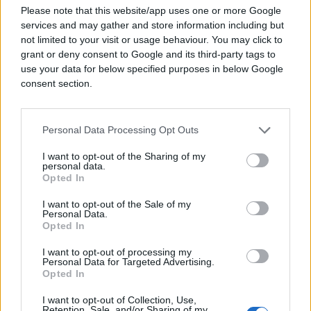
svojim timom za nacionalnu sigurnost kako bi
Please note that this website/app uses one or more Google
pretresli sve opcije koje mu stoje na raspolaganju.
services and may gather and store information including but
not limited to your visit or usage behaviour. You may click to
Izvori bliski tim razgovorima kažu kako je malo
grant or deny consent to Google and its third-party tags to
vjerojatno da će se konačna odluka o daljnjim
use your data for below specified purposes in below Google
koracima donijeti prije danas popodne, kada bi
consent section.
predsjednik trebao poletjeti za Kinu. Svi pogledi
sada su uprti u Bijelu kuću, dok svijet čeka hoće li
Trump izabrati diplomaciju ili će ponovno pokrenuti
Personal Data Processing Opt Outs
ratni stroj.
I want to opt-out of the Sharing of my
personal data.
Oglasili se iz Irana
Opted In
Američki predsjednik Donald Trump ne bi smio
I want to opt-out of the Sale of my
Personal Data.
zamijeniti trenutni izostanak borbi za pobjedu dok
Opted In
sutra putuje u Peking na ključni sastanak s kineskim
čelnikom Xijem Jinpingom, upozorio je savjetnik
I want to opt-out of processing my
Personal Data for Targeted Advertising.
iranskog vrhovnog vođe.
Opted In
"Gospodine Trump, nemojte ni pomisliti da ćete,
I want to opt-out of Collection, Use,
Retention, Sale, and/or Sharing of my