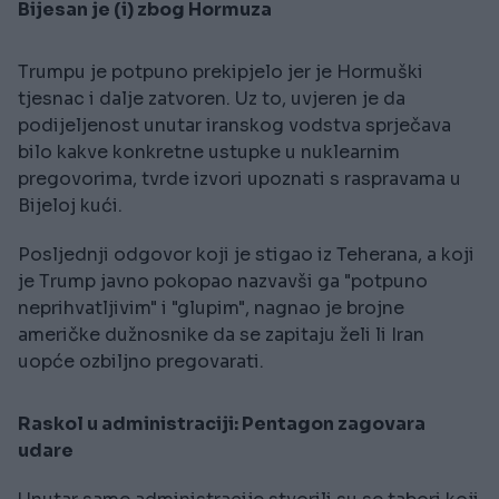
Bijesan je (i) zbog Hormuza
Trumpu je potpuno prekipjelo jer je Hormuški
tjesnac i dalje zatvoren. Uz to, uvjeren je da
podijeljenost unutar iranskog vodstva sprječava
bilo kakve konkretne ustupke u nuklearnim
pregovorima, tvrde izvori upoznati s raspravama u
Bijeloj kući.
Posljednji odgovor koji je stigao iz Teherana, a koji
je Trump javno pokopao nazvavši ga "potpuno
neprihvatljivim" i "glupim", nagnao je brojne
američke dužnosnike da se zapitaju želi li Iran
uopće ozbiljno pregovarati.
Raskol u administraciji: Pentagon zagovara
udare