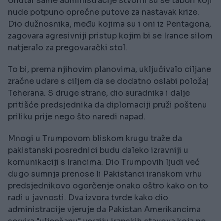
Unutar same administracije stvorili su se tabori koji
nude potpuno oprečne putove za nastavak krize.
Dio dužnosnika, među kojima su i oni iz Pentagona,
zagovara agresivniji pristup kojim bi se Irance silom
natjeralo za pregovarački stol.
To bi, prema njihovim planovima, uključivalo ciljane
zračne udare s ciljem da se dodatno oslabi položaj
Teherana. S druge strane, dio suradnika i dalje
pritišće predsjednika da diplomaciji pruži poštenu
priliku prije nego što naredi napad.
Mnogi u Trumpovom bliskom krugu traže da
pakistanski posrednici budu daleko izravniji u
komunikaciji s Irancima. Dio Trumpovih ljudi već
dugo sumnja prenose li Pakistanci iranskom vrhu
predsjednikovo ogorčenje onako oštro kako on to
radi u javnosti. Dva izvora tvrde kako dio
administracije vjeruje da Pakistan Amerikancima