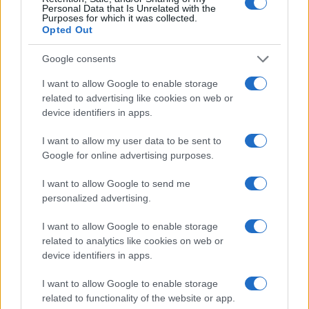
iskorištavajući trenutno zatišje u Iranu, moći
Personal Data that Is Unrelated with the
Purposes for which it was collected.
trijumfalno ući u Peking", izjavio je Ali Akbar
Opted Out
Velayati, a prenosi iranska poluslužbena novinska
agencija Tasnim. "Pobijedili smo vas na 'bojnom
Google consents
polju', stoga nikada nemojte misliti da ćete izaći
I want to allow Google to enable storage
kao pobjednik i u diplomaciji", dodao je.
related to advertising like cookies on web or
device identifiers in apps.
Podsjetimo, Trump je u ponedjeljak izjavio da je
jednomjesečni prekid vatre između SAD-a i Irana
I want to allow my user data to be sent to
"na aparatima". Usprkos službenom primirju, obje su
Google for online advertising purposes.
strane u proteklom razdoblju razmjenjivale vatru u
I want to allow Google to send me
strateški važnom Hormuškom tjesnacu.
personalized advertising.
I want to allow Google to enable storage
related to analytics like cookies on web or
device identifiers in apps.
I want to allow Google to enable storage
#Donald Trump
related to functionality of the website or app.