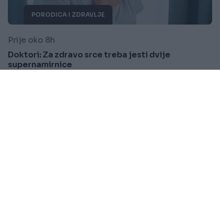
PORODICA I ZDRAVLJE
Prije oko 8h
Doktori: Za zdravo srce treba jesti dvije
supernamirnice
Saznaj više