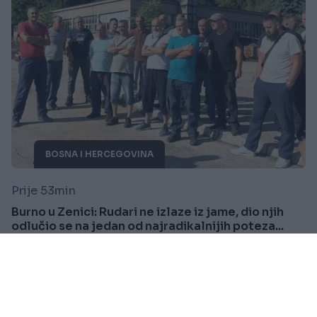
BOSNA I HERCEGOVINA
Prije 53min
Burno u Zenici: Rudari ne izlaze iz jame, dio njih
odlučio se na jedan od najradikalnijih poteza...
Saznaj više