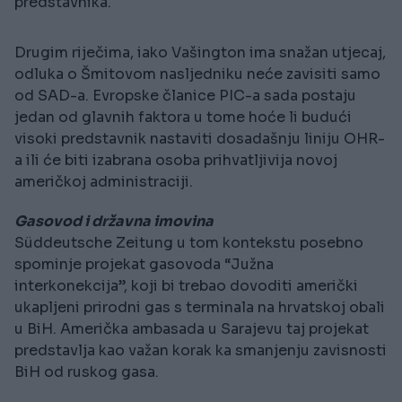
predstavnika.
Drugim riječima, iako Vašington ima snažan utjecaj,
odluka o Šmitovom nasljedniku neće zavisiti samo
od SAD-a. Evropske članice PIC-a sada postaju
jedan od glavnih faktora u tome hoće li budući
visoki predstavnik nastaviti dosadašnju liniju OHR-
a ili će biti izabrana osoba prihvatljivija novoj
američkoj administraciji.
Gasovod i državna imovina
Süddeutsche Zeitung u tom kontekstu posebno
spominje projekat gasovoda “Južna
interkonekcija”, koji bi trebao dovoditi američki
ukapljeni prirodni gas s terminala na hrvatskoj obali
u BiH. Američka ambasada u Sarajevu taj projekat
predstavlja kao važan korak ka smanjenju zavisnosti
BiH od ruskog gasa.