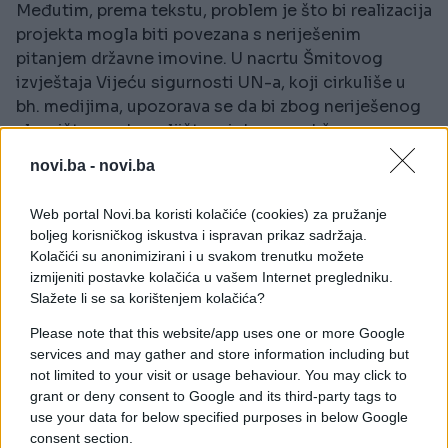
Međutim, prema tekstu, problem je što bi realizacija
projekta mogla biti povezana s neriješenim
pitanjem državne imovine. U nacrtu Šmitovog
izvještaja Vijeću sigurnosti UN-a, koji cirkuliše u
bh. medijima, upozorava se da bi zbog neriješenog
vlasništva nad zemljištem i drugom državnom
imovinom gradnja gasovoda prema sadašnjem
novi.ba -
novi.ba
pravnom stanju mogla biti protivna Ustavu BiH.
Web portal Novi.ba koristi kolačiće (cookies) za pružanje
Strah od poslušnijeg nasljednika
boljeg korisničkog iskustva i ispravan prikaz sadržaja.
List navodi da posmatrači pretpostavljaju kako bi
Kolačići su anonimizirani i u svakom trenutku možete
američka administracija mogla strahovati od
izmijeniti postavke kolačića u vašem Internet pregledniku.
Šmitovog otpora takvom projektu i zato insistirati
Slažete li se sa korištenjem kolačića?
na imenovanju “poslušnijeg nasljednika”.
Please note that this website/app uses one or more Google
services and may gather and store information including but
Upravo zbog toga evropske članice PIC-a sada
not limited to your visit or usage behaviour. You may click to
dobijaju posebnu težinu. Njihova pozicija mogla bi
grant or deny consent to Google and its third-party tags to
odlučiti da li će OHR ostati instrument šire
use your data for below specified purposes in below Google
međunarodne kontrole provedbe Dejtonskog
consent section.