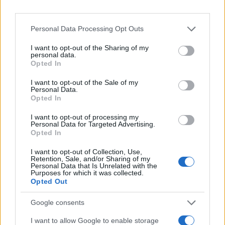
sporazuma ili će se otvoriti prostor za jači američki
utjecaj u skladu s novim interesima Vašingtona.
Personal Data Processing Opt Outs
Šmit odlazi “teška srca”
I want to opt-out of the Sharing of my
Šmit je za Süddeutsche Zeitung izjavio da je
personal data.
odluku o odlasku donio “teška srca”, ali ne zato što
Opted In
je “sav posao već završen”. Posebno je istakao da
I want to opt-out of the Sale of my
se nada kako će mjere koje je, zajedno s OSCE-om i
Personal Data.
Opted In
drugim organizacijama, pokrenuo radi suzbijanja
izbornih prevara biti djelotvorne na izborima u
I want to opt-out of processing my
oktobru.
Personal Data for Targeted Advertising.
Opted In
Najavio je i da će se, nakon povlačenja s funkcije,
I want to opt-out of Collection, Use,
“u okviru svojih mogućnosti” nastaviti
Retention, Sale, and/or Sharing of my
Personal Data that Is Unrelated with the
suprotstavljati separatističkim tendencijama u
Purposes for which it was collected.
regiji.
Opted Out
Google consents
Šmitov odlazak tako ne predstavlja samo kraj
jednog mandata, nego početak nove diplomatske
I want to allow Google to enable storage