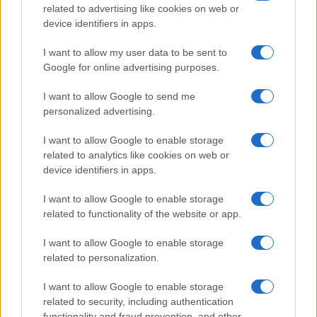
borbe za smjer OHR-a, u kojoj će evropske članice
related to advertising like cookies on web or
PIC-a sada imati posebno važnu ulogu.
device identifiers in apps.
I want to allow my user data to be sent to
Google for online advertising purposes.
I want to allow Google to send me
personalized advertising.
#Christian Schmidt
#NJEMAČKA
I want to allow Google to enable storage
related to analytics like cookies on web or
device identifiers in apps.
I want to allow Google to enable storage
related to functionality of the website or app.
I want to allow Google to enable storage
related to personalization.
I want to allow Google to enable storage
related to security, including authentication
functionality and fraud prevention, and other