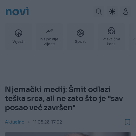
novi
Najnovije
Praktična
P
Vijesti
Sport
vijesti
žena
Njemački medij: Šmit odlazi
teška srca, ali ne zato što je "sav
posao već završen"
Aktuelno
11.05.26. 17:02