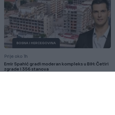
BOSNA I HERCEGOVINA
Prije oko 1h
Emir Spahić gradi moderan kompleks u BiH: Četiri
zgrade i 356 stanova
Saznaj više