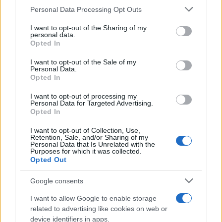
Personal Data Processing Opt Outs
Upravo ispunjavanje
"evropskog obećanja"
ovaj
I want to opt-out of the Sharing of my
političar vidi kao jedan od najvažnijih alata.
personal data.
Opted In
"Infrastruktura, energetska saradnja i razmjena
I want to opt-out of the Sale of my
mladih nisu sekundarni alati, već su ključni za
Personal Data.
dugoročnu stabilnost i evropski utjecaj u regiji.
Opted In
Za Njemačku to znači ostati čvrsto posvećena
I want to opt-out of processing my
integraciji Zapadnog Balkana u EU i osigurati da
Personal Data for Targeted Advertising.
evropsko obećanje ostane stvarno i ostvarivo"
,
Opted In
navodi CDU-ov političar.
I want to opt-out of Collection, Use,
Retention, Sale, and/or Sharing of my
O Schmidtu i trećem entitetu
Personal Data that Is Unrelated with the
Purposes for which it was collected.
Opted Out
Jednu od posjeta koju je Beyer ostvario tokom
boravka u Bosni i Hercegovini odnosi se i na
Google consents
visokog predstavnika u Bosni i Hercegovini
I want to allow Google to enable storage
Christiana Schmidta.
related to advertising like cookies on web or
device identifiers in apps.