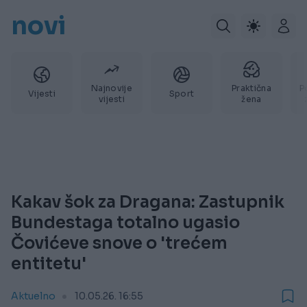
novi
Najnovije
Praktična
P
Vijesti
Sport
vijesti
žena
Kakav šok za Dragana: Zastupnik
Bundestaga totalno ugasio
Čovićeve snove o 'trećem
entitetu'
Aktuelno
10.05.26. 16:55