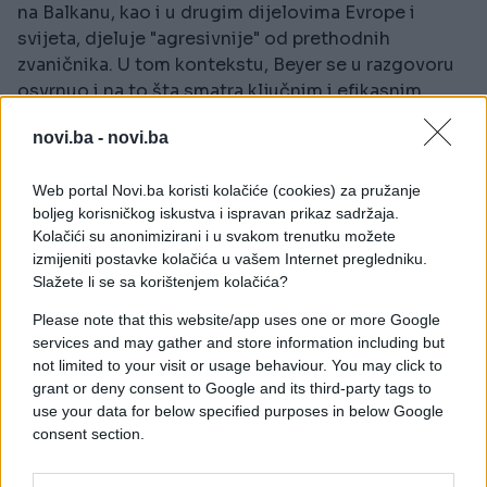
na Balkanu, kao i u drugim dijelovima Evrope i
svijeta, djeluje "agresivnije" od prethodnih
zvaničnika. U tom kontekstu, Beyer se u razgovoru
osvrnuo i na to šta smatra ključnim i efikasnim
političkim alatima koje Evropa može koristiti kao
novi.ba -
novi.ba
odgovor na takav pristup.
"Iz evropske i njemačke perspektive,
Web portal Novi.ba koristi kolačiće (cookies) za pružanje
boljeg korisničkog iskustva i ispravan prikaz sadržaja.
najefikasniji odgovor nije konfrontacija, već
Kolačići su anonimizirani i u svakom trenutku možete
dosljednost i kredibilitet. Na Zapadnom Balkanu,
izmijeniti postavke kolačića u vašem Internet pregledniku.
a posebno u Bosni i Hercegovini, ključni
Slažete li se sa korištenjem kolačića?
instrument Evrope ostaje jasna i kredibilna
perspektiva pristupanja EU. Neizvjesnost i
Please note that this website/app uses one or more Google
services and may gather and store information including but
promjenjive poruke stvaraju prostor za vanjski
not limited to your visit or usage behaviour. You may click to
utjecaj i usporavaju reforme. Istovremeno,
grant or deny consent to Google and its third-party tags to
Evropa mora djelovati ujedinjenije i više
use your data for below specified purposes in below Google
strateški, čvršće povezujući proširenje,
consent section.
ekonomski angažman i sigurnosnu politiku"
,
ističe Beyer.