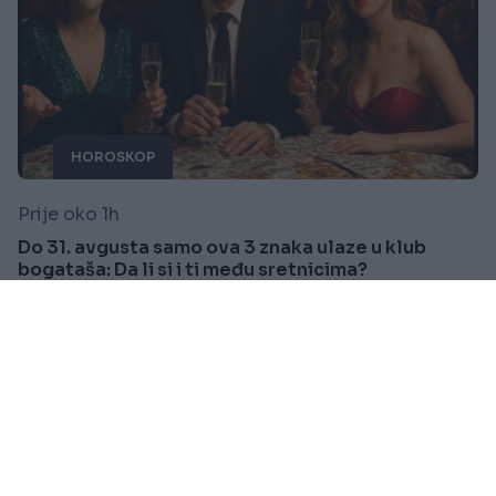
HOROSKOP
Prije oko 1h
Do 31. avgusta samo ova 3 znaka ulaze u klub
bogataša: Da li si i ti među sretnicima?
Saznaj više