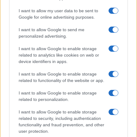
S obzirom na brojne informacije o tome da li će
Schmidt ići iz BiH, kakva je uloga visokog
I want to allow my user data to be sent to
predstavnika i OHR-a u budućnosti, Beyer se
Google for online advertising purposes.
osvrnuo i na ovu problematiku te je naveo kako sa
I want to allow Google to send me
Schmidtom ostaje u bliskom kontaktu o svim
personalized advertising.
pitanjima vezanim za Bosnu i Hercegovinu.
I want to allow Google to enable storage
"Osnivanje OHR-a i Visokog predstavnika je
related to analytics like cookies on web or
fundamentalno za mir i stabilnost u BiH. Različite
device identifiers in apps.
osobe koje su obavljale ovu funkciju tokom više
od tri decenije mnogo su doprinijele osiguranju
I want to allow Google to enable storage
implementacije Dejtonskog mirovnog
related to functionality of the website or app.
sporazuma. Aktuelni visoki predstavnik,
I want to allow Google to enable storage
Christian Schmidt, obavlja veoma važan i
related to personalization.
izuzetno odgovoran posao u Bosni i Hercegovini.
Ostajemo u veoma bliskom kontaktu u vezi sa
I want to allow Google to enable storage
trenutnim dešavanjima"
, objasnio je.
related to security, including authentication
functionality and fraud prevention, and other
Jedna od tema koje smo se dotakli u razgovoru
user protection.