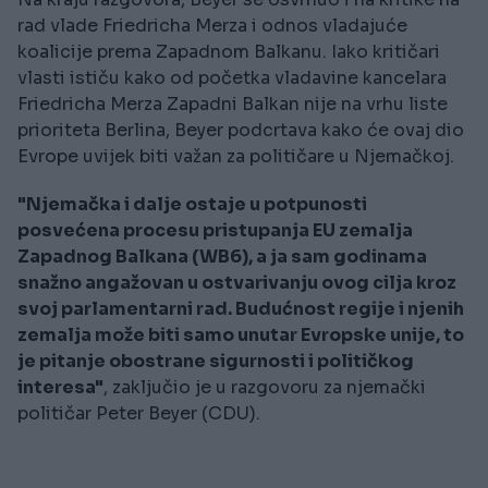
rad vlade Friedricha Merza i odnos vladajuće
koalicije prema Zapadnom Balkanu. Iako kritičari
vlasti ističu kako od početka vladavine kancelara
Friedricha Merza Zapadni Balkan nije na vrhu liste
prioriteta Berlina, Beyer podcrtava kako će ovaj dio
Evrope uvijek biti važan za političare u Njemačkoj.
"Njemačka i dalje ostaje u potpunosti
posvećena procesu pristupanja EU zemalja
Zapadnog Balkana (WB6), a ja sam godinama
snažno angažovan u ostvarivanju ovog cilja kroz
svoj parlamentarni rad. Budućnost regije i njenih
zemalja može biti samo unutar Evropske unije, to
je pitanje obostrane sigurnosti i političkog
interesa"
, zaključio je u razgovoru za njemački
političar Peter Beyer (CDU).