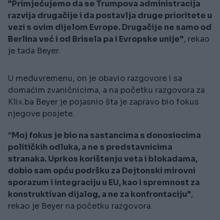
"Primjećujemo da se Trumpova administracija
razvija drugačije i da postavlja druge prioritete u
vezi s ovim dijelom Evrope. Drugačije ne samo od
Berlina već i od Brisela pa i Evropske unije"
, rekao
je tada Beyer.
U međuvremenu, on je obavio razgovore i sa
domaćim zvaničnicima, a na početku razgovora za
Klix.ba Beyer je pojasnio šta je zapravo bio fokus
njegove posjete.
“Moj fokus je bio na sastancima s donosiocima
političkih odluka, a ne s predstavnicima
stranaka. Uprkos korištenju veta i blokadama,
dobio sam opću podršku za Dejtonski mirovni
sporazum i integraciju u EU, kao i spremnost za
konstruktivan dijalog, a ne za konfrontaciju"
,
rekao je Beyer na početku razgovora.