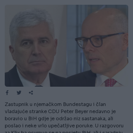
Zastupnik u njemačkom Bundestagu i član
vladajuće stranke CDU Peter Beyer nedavno je
boravio u BiH gdje je održao niz sastanaka, ali
poslao i neke vrlo upečatljive poruke. U razgovoru
za Klix.ba osvrnuo se na posjetu BiH, ali i saradnju