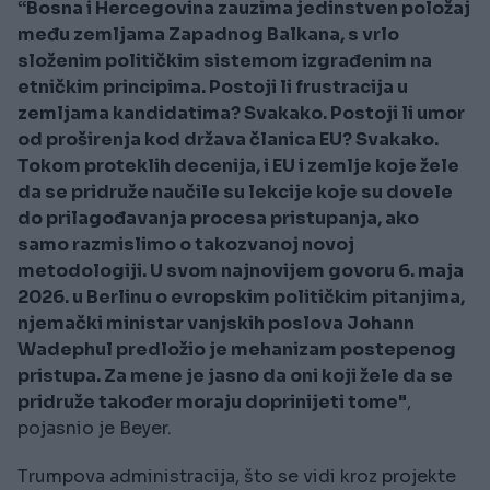
“Bosna i Hercegovina zauzima jedinstven položaj
među zemljama Zapadnog Balkana, s vrlo
složenim političkim sistemom izgrađenim na
etničkim principima. Postoji li frustracija u
zemljama kandidatima? Svakako. Postoji li umor
od proširenja kod država članica EU? Svakako.
Tokom proteklih decenija, i EU i zemlje koje žele
da se pridruže naučile su lekcije koje su dovele
do prilagođavanja procesa pristupanja, ako
samo razmislimo o takozvanoj novoj
metodologiji. U svom najnovijem govoru 6. maja
2026. u Berlinu o evropskim političkim pitanjima,
njemački ministar vanjskih poslova Johann
Wadephul predložio je mehanizam postepenog
pristupa. Za mene je jasno da oni koji žele da se
pridruže također moraju doprinijeti tome"
,
pojasnio je Beyer.
Trumpova administracija, što se vidi kroz projekte