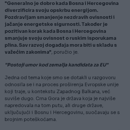
"Generalno je dobro kada Bosna i Hercegovina
diverzificira svoju opskrbu energijom.
Pozdravljam smanjenje nezdravih ovisnosti i
jačanje energetske sigurnosti. Također je
pozitivan korak kada Bosna i Hercegovina
smanjuje svoju ovisnost o ruskim isporukama
plina. Sav razvoj događaja mora biti u skladu s
važećim zakonima"
, poručio je.
"Postoji umor kod zemalja kandidata za EU"
Jedna od tema koje smo se dotakli u razgovoru
odnosila se i na proces proširenja Evropske unije
koji traje, u kontekstu Zapadnog Balkana, već
suviše dugo. Crna Gora je država koja je najviše
napredovala na tom putu, ali druge države,
uključujući i Bosnu i Hercegovinu, suočavaju se s
brojnim poteškoćama.