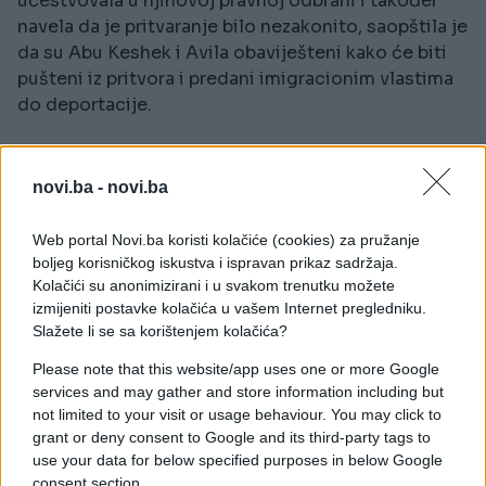
učestvovala u njihovoj pravnoj odbrani i također
navela da je pritvaranje bilo nezakonito, saopštila je
da su Abu Keshek i Avila obaviješteni kako će biti
pušteni iz pritvora i predani imigracionim vlastima
do deportacije.
“Adalah pažljivo prati razvoj događaja kako bi
osigurala da oslobađanje iz pritvora bude
novi.ba -
novi.ba
provedeno, nakon čega bi u narednim danima
trebala uslijediti njihova deportacija iz Izraela”,
Web portal Novi.ba koristi kolačiće (cookies) za pružanje
navedeno je u saopštenju organizacije.
boljeg korisničkog iskustva i ispravan prikaz sadržaja.
Kolačići su anonimizirani i u svakom trenutku možete
izmijeniti postavke kolačića u vašem Internet pregledniku.
Izraelske vlasti teretile su ih za djela koja uključuju
Slažete li se sa korištenjem kolačića?
pomaganje neprijatelju i kontakte s terorističkom
grupom, navodi Reuters.
Please note that this website/app uses one or more Google
services and may gather and store information including but
not limited to your visit or usage behaviour. You may click to
Pojasom Gaze uglavnom upravlja palestinska
grant or deny consent to Google and its third-party tags to
militantna grupa Hamas, koju Izrael i veliki dio
use your data for below specified purposes in below Google
Zapada smatraju terorističkom organizacijom. Rat u
consent section.