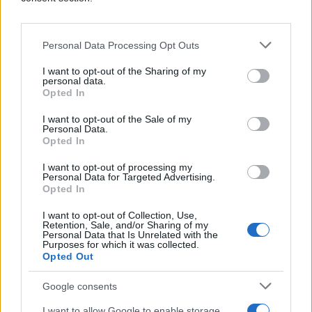
Gazi počeo je nakon napada Hamasa na Izrael 7.
oktobra 2023. godine, a kao odgovor na napad
izrael je sravnio sa zemljom gotovu svu enklavu
Personal Data Processing Opt Outs
zbog ćega je veliki dio stanovništva ostao bez
I want to opt-out of the Sharing of my
domova i zavisan od humanitarne pomoći za koju
personal data.
međunarodne organizacije tvrde da stiže presporo.
Opted In
I want to opt-out of the Sale of my
Personal Data.
Opted In
I want to opt-out of processing my
Personal Data for Targeted Advertising.
Opted In
#flotila
I want to opt-out of Collection, Use,
Retention, Sale, and/or Sharing of my
Personal Data that Is Unrelated with the
Purposes for which it was collected.
Opted Out
Google consents
I want to allow Google to enable storage