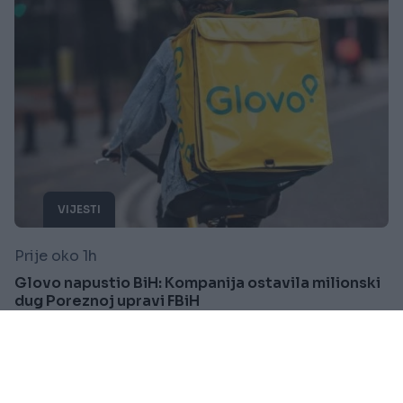
VIJESTI
Prije oko 1h
Glovo napustio BiH: Kompanija ostavila milionski
dug Poreznoj upravi FBiH
Saznaj više