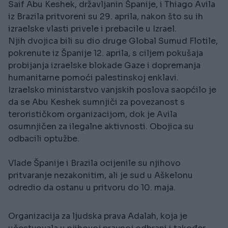
Saif Abu Keshek, državljanin Španije, i Thiago Avila
iz Brazila pritvoreni su 29. aprila, nakon što su ih
izraelske vlasti privele i prebacile u Izrael.
Njih dvojica bili su dio druge Global Sumud Flotile,
pokrenute iz Španije 12. aprila, s ciljem pokušaja
probijanja izraelske blokade Gaze i dopremanja
humanitarne pomoći palestinskoj enklavi.
Izraelsko ministarstvo vanjskih poslova saopćilo je
da se Abu Keshek sumnjiči za povezanost s
terorističkom organizacijom, dok je Avila
osumnjičen za ilegalne aktivnosti. Obojica su
odbacili optužbe.
Vlade Španije i Brazila ocijenile su njihovo
pritvaranje nezakonitim, ali je sud u Aškelonu
odredio da ostanu u pritvoru do 10. maja.
Organizacija za ljudska prava Adalah, koja je