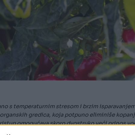
ano s temperaturnim stresom i brzim isparavanje
 organskih gredica, koja potpuno eliminiše kopan
j pristup omogućava skoro dvostruko veći prinos vo
ti za ovu kulturu koja voli toplotu, čak i na malim