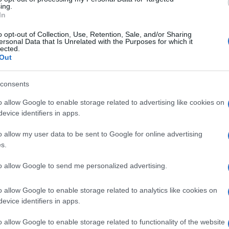
ing.
In
o opt-out of Collection, Use, Retention, Sale, and/or Sharing
ersonal Data that Is Unrelated with the Purposes for which it
lected.
ršine slamom ili sijenom. Ovo eliminiše potrebu 
Out
kon obilnih kiša. Kišne gliste se brzo razmnožavaju
e.
consents
o allow Google to enable storage related to advertising like cookies on
ni tokom truljenja organske materije ubrzava
evice identifiers in apps.
jim.
o allow my user data to be sent to Google for online advertising
s.
to allow Google to send me personalized advertising.
 od 40 centimetara između biljaka, dodajući pep
o allow Google to enable storage related to analytics like cookies on
nom jastuku“, prvi pupoljci pojavljuju se sedmicu
evice identifiers in apps.
urne promjene, povrće pouzdano daje plodove, jer
o allow Google to enable storage related to functionality of the website
običnog zemljišta.