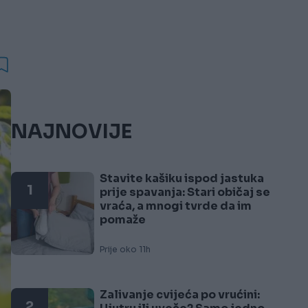
NAJNOVIJE
Stavite kašiku ispod jastuka
1
prije spavanja: Stari običaj se
vraća, a mnogi tvrde da im
pomaže
Prije oko 11h
Zalivanje cvijeća po vrućini:
2