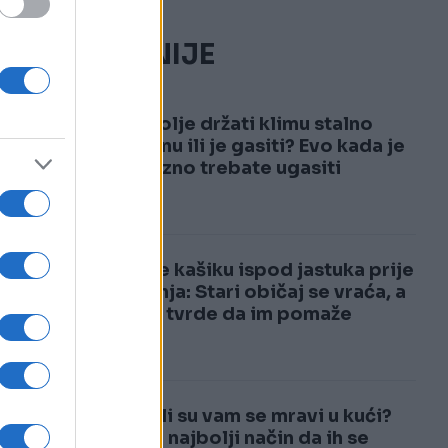
NAJČITANIJE
za
1
Je li bolje držati klimu stalno
 u
upaljenu ili je gasiti? Evo kada je
obavezno trebate ugasiti
2
Stavite kašiku ispod jastuka prije
spavanja: Stari običaj se vraća, a
mnogi tvrde da im pomaže
eo
Pojavili su vam se mravi u kući?
Ovo je najbolji način da ih se