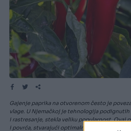
Gajenje paprika na otvorenom često je povez
vlage. U Njemačkoj je tehnologija podignutih
i rastresanje, stekla veliku popularnost. Ova
i povrća, stvarajući optimalnu mikroklimu u baš