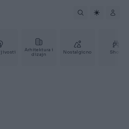
Arhitektura i
jivosti
Nostalgicno
Show
dizajn