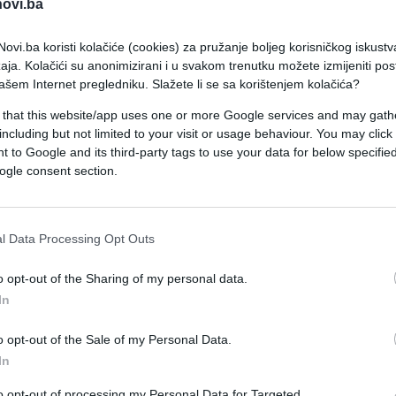
novi.ba
ovi.ba koristi kolačiće (cookies) za pružanje boljeg korisničkog iskustv
aja. Kolačići su anonimizirani i u svakom trenutku možete izmijeniti po
ašem Internet pregledniku. Slažete li se sa korištenjem kolačića?
i drvna sječka postavljaju se u podnožje, a zatim s
 that this website/app uses one or more Google services and may gath
including but not limited to your visit or usage behaviour. You may click 
g otpada. Na vrh se dodaju kompost i plodno
 to Google and its third-party tags to use your data for below specifi
 40 centimetara. Unutrašnje razlaganje organske
ogle consent section.
 do pet stepeni, stimulišući aktivan rast paprike
l Data Processing Opt Outs
o opt-out of the Sharing of my personal data.
 poput sunđera, postepeno je oslobađajući
In
zahtijevaju zalijevanje tri puta rjeđe nego
uju da pod takvim uslovima korijenski sistem
o opt-out of the Sale of my Personal Data.
In
sna priprema sadnica za hladno vrijeme također
to opt-out of processing my Personal Data for Targeted