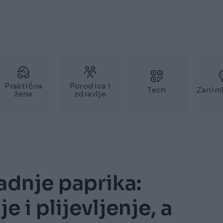
Praktična
Porodica i
Tech
Zaniml
žena
zdravlje
dnje paprika:
 i plijevljenje, a