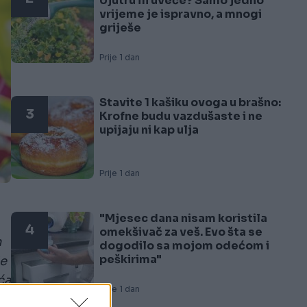
Ujutru ili uveče? Samo jedno
vrijeme je ispravno, a mnogi
griješe
Prije 1 dan
Stavite 1 kašiku ovoga u brašno:
3
Krofne budu vazdušaste i ne
upijaju ni kap ulja
Prije 1 dan
"Mjesec dana nisam koristila
4
omekšivač za veš. Evo šta se
m
dogodilo sa mojom odećom i
peškirima"
je
ća
Prije 1 dan