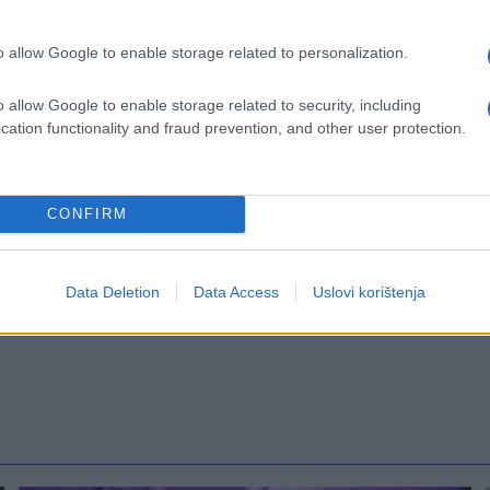
uzgoju teških plodova bez oštećenja stabljika.
o allow Google to enable storage related to personalization.
titeći je od štetočina, sprečavajući pritisak i
o allow Google to enable storage related to security, including
i napominju da meko podupiranje paprika
cation functionality and fraud prevention, and other user protection.
a vrsta potpore omogućava granama da nose
CONFIRM
Data Deletion
Data Access
Uslovi korištenja