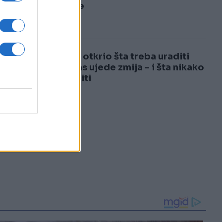
3
riješite
4
Ljekar otkrio šta treba uraditi
ako vas ujede zmija - i šta nikako
ne raditi