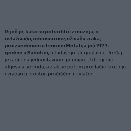
Riječ je, kako su potvrdili i iz muzeja, o
ovlaživaču, odnosno osvježivaču zraka,
proizvedenom u tvornici Metalija još 1977.
godine u Subotici,
u tadašnjoj Jugoslaviji. Uređaj
je radio na jednostavnom principu. U donji dio
ulijevala se voda, a zrak se potom provlačio kroz nju
i vraćao u prostor, pročišćen i ovlažen.