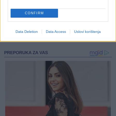
CONFIRM
Data Deletion
Data Access
Uslovi korištenja
#Jugoslavija
#osvježivač zraka