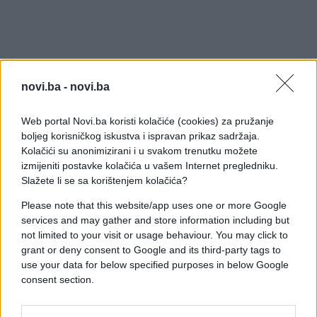
novi.ba -
novi.ba
Web portal Novi.ba koristi kolačiće (cookies) za pružanje
boljeg korisničkog iskustva i ispravan prikaz sadržaja.
Kolačići su anonimizirani i u svakom trenutku možete
izmijeniti postavke kolačića u vašem Internet pregledniku.
Slažete li se sa korištenjem kolačića?
Please note that this website/app uses one or more Google
services and may gather and store information including but
not limited to your visit or usage behaviour. You may click to
U komentarima su se odmah počele nizati
grant or deny consent to Google and its third-party tags to
uspomene. "Radi, čim je proizvodnja Made in
use your data for below specified purposes in below Google
Jugoslavija, onda radi do kraja života", napisala je
consent section.
jedna korisnica, dok je druga dodala: "Garant radi,
nije iz Kine." Bilo je i onih koji tvrde da ga i danas