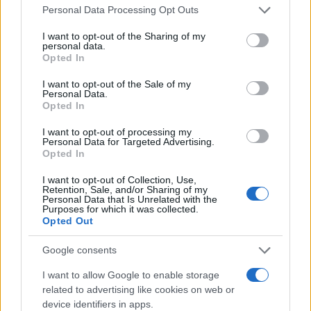
imaju kod kuće. "Kod nas i dalje radi", stoji u
Personal Data Processing Opt Outs
jednom od komentara koji je prikupio brojne
I want to opt-out of the Sharing of my
reakcije.
personal data.
Opted In
Neki su uređaj nazvali ventilacijskim sistemom, a
I want to opt-out of the Sale of my
treći su ga uporedili s današnjim pročistačima
Personal Data.
Opted In
zraka. Uprkos različitim nazivima, većina se složila u
jednom – riječ je o kvalitetnom komadu tehnike
I want to opt-out of processing my
koji je nadživio vrijeme u kojem je nastao.
Personal Data for Targeted Advertising.
Opted In
Zanimljivo je i koliko dizajn ovog uređaja i danas
I want to opt-out of Collection, Use,
djeluje moderno. Jedan korisnik primijetio je kako
Retention, Sale, and/or Sharing of my
Personal Data that Is Unrelated with the
izgleda "kao robot iz Zvjezdanih ratova", dok su
Purposes for which it was collected.
Opted Out
drugi istaknuli da ne bi ni pomislili da je riječ o
proizvodu starom gotovo pola stoljeća.
Google consents
U komentarima su se ubrzo otvorile i šire rasprave o
I want to allow Google to enable storage
nekadašnjoj industriji i kvaliteti proizvodnje. "To je
related to advertising like cookies on web or
bio standard i kvaliteta", napisala je jedna
device identifiers in apps.