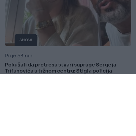
SHOW
Prije 53min
Pokušali da pretresu stvari supruge Sergeja
Trifunovića u tržnom centru: Stigla policija
Saznaj više