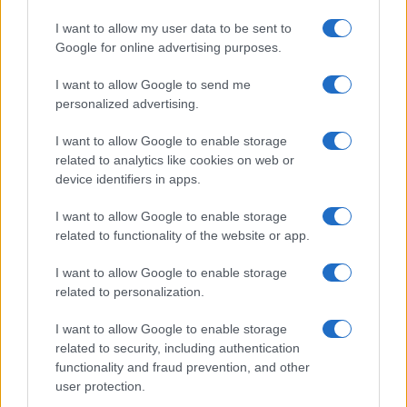
pratiteljica, dok su se drugi prisjećali vremena kada
I want to allow my user data to be sent to
su takvi uređaji bili uobičajeni.
Google for online advertising purposes.
Da interes nije samo virtualan, pokazuje i oglas koji
I want to allow Google to send me
se nedavno pojavio u domaćem oglasniku. Naime,
personalized advertising.
jedan ovakav ovlaživač marke Metalija iz Subotice,
opisan kao “UFO dizajn” i u potpuno ispravnom
I want to allow Google to enable storage
stanju, prodaje se za 100 eura. Prodavač tvrdi da je
related to analytics like cookies on web or
device identifiers in apps.
uređaj “kao nov”, što dodatno potvrđuje reputaciju
dugotrajnosti koju su mu korisnici pripisali.
I want to allow Google to enable storage
related to functionality of the website or app.
Cijela priča još jednom je pokazala koliko snažno
predmeti iz prošlosti mogu povezati ljude. Jedan
I want to allow Google to enable storage
naizgled običan kućanski aparat postao je tako
related to personalization.
okidač za sjećanja, rasprave i poređenja s
I want to allow Google to enable storage
današnjim načinom života, a ovaj primjer podsjetio
related to security, including authentication
je na razdoblje u kojem je, za razliku od današnjih
functionality and fraud prevention, and other
uređaja koji traju svega par godina, trajnost bila
user protection.
jednako važna kao i funkcionalnost.