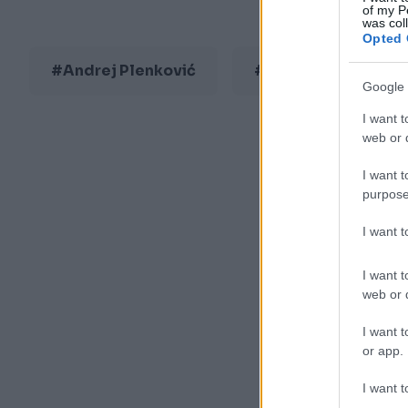
of my P
was col
Opted 
#Andrej Plenković
#Ukrajina
Google 
I want t
web or d
I want t
purpose
I want 
I want t
web or d
I want t
or app.
I want t