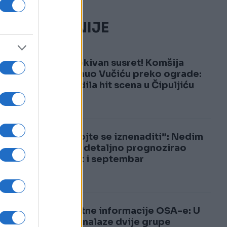
NAJČITANIJE
1
Neočekivan susret! Komšija
doviknuo Vučiću preko ograde:
Uslijedila hit scena u Čipuljiću
2
“Nemojte se iznenaditi”: Nedim
Sladić detaljno prognozirao
avgust i septembar
Šokantne informacije OSA-e: U
BiH se nalaze dvije grupe