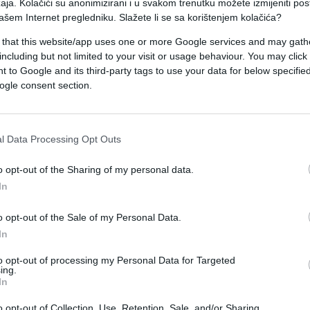
aja. Kolačići su anonimizirani i u svakom trenutku možete izmijeniti po
nost", prenijela je Hina.
ašem Internet pregledniku. Slažete li se sa korištenjem kolačića?
 that this website/app uses one or more Google services and may gath
ć izbor slobode nad strahom, prava nad silom i
including but not limited to your visit or usage behaviour. You may click 
ović.
 to Google and its third-party tags to use your data for below specifi
ogle consent section.
ke unije, učestvuje u donošenju zajedničkih odlu
 uz, kako je naveo, privrženost zajedničkim
l Data Processing Opt Outs
o opt-out of the Sharing of my personal data.
dljiva u svakodnevnom životu građana Hrvatske kr
In
i škole, vrtiće, bolnice, puteve i mostove.
o opt-out of the Sale of my Personal Data.
In
anja na Schumanovu deklaraciju iz 1950. godine,
ije i procesa evropske integracije.
to opt-out of processing my Personal Data for Targeted
ing.
In
o opt-out of Collection, Use, Retention, Sale, and/or Sharing