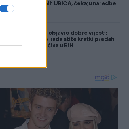
3
plaćenih UBICA, čekaju naredbe
od...
4
Sladić objavio dobre vijesti:
Otkrio kada stiže kratki predah
od vrućina u BiH