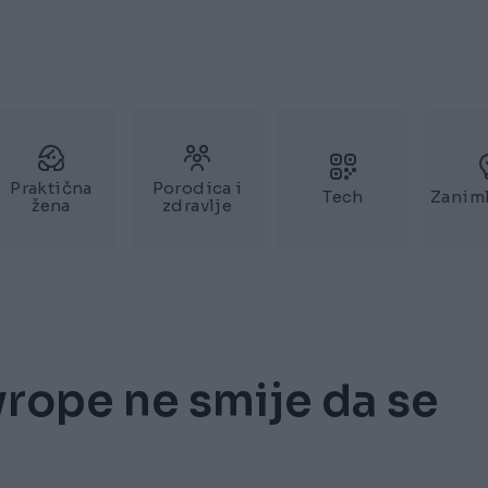
Praktična
Porodica i
Tech
Zaniml
žena
zdravlje
vrope ne smije da se