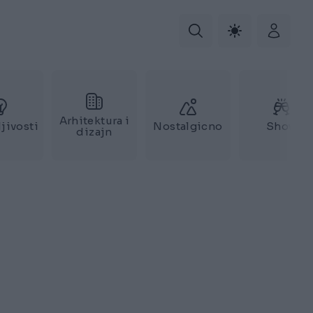
Arhitektura i
jivosti
Nostalgicno
Show
dizajn