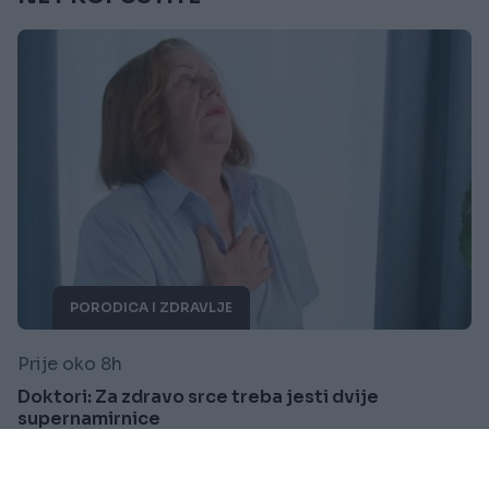
PORODICA I ZDRAVLJE
Prije oko 8h
Doktori: Za zdravo srce treba jesti dvije
supernamirnice
Saznaj više