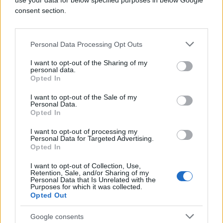
use your data for below specified purposes in below Google
"Ovi agresivni i provokativni činovi, koje je
consent section.
predsjednik Sjedinjenih Država otvoreno priznao,
predstavljaju jasno kršenje primirja od 8. aprila
2026. i očigledno kršenje člana 2(4) Povelje
Personal Data Processing Opt Outs
Ujedinjenih nacija“, istakao je Iravani.
I want to opt-out of the Sharing of my
personal data.
Opted In
I want to opt-out of the Sale of my
Personal Data.
Opted In
#Iran
#SAD
I want to opt-out of processing my
Personal Data for Targeted Advertising.
#Donald Trump
Opted In
I want to opt-out of Collection, Use,
Retention, Sale, and/or Sharing of my
Personal Data that Is Unrelated with the
Purposes for which it was collected.
Opted Out
Google consents