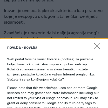
zapljene i uzimanje talaca.
Iravani je ove postupke okarakterisao kao piratstvo
koje je nespojivo s ulogom stalne članice Vijeća
sigurnosti.
Zvaničnik je upozorio da bi daljnja agresija mogla
imati „katastrofalne posljedice“ koje bi ugrozile
međunarodni mir daleko izvan granica regije.
novi.ba -
novi.ba
Zaključeno je da SAD preferiraju prisilu umjesto
Web portal Novi.ba koristi kolačiće (cookies) za pružanje
diplomatije i dijaloga, te je upućen poziv
boljeg korisničkog iskustva i ispravan prikaz sadržaja.
Ujedinjenim nacijama da:
Kolačići su anonimizirani i u svakom trenutku možete
izmijeniti postavke kolačića u vašem Internet pregledniku.
eksplicitno i nedvosmisleno osude nezakonite
Slažete li se sa korištenjem kolačića?
radnje SAD-a;
Please note that this website/app uses one or more Google
services and may gather and store information including but
pozovu Washington na poštivanje međunarodnog
not limited to your visit or usage behaviour. You may click to
prava i suzdržavanje od provokacija.
grant or deny consent to Google and its third-party tags to