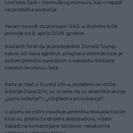
kod luke Jask i Hormuškog moreuza, kao i napadi
na priobalna područja.
Iravani navodi da postupci SAD-a direktno krše
primirje od 8. aprila 2026. godine.
Izaslanik tvrdi da je predsjednik Donald Trump,
nakon 40 dana agresije, proglasio primirje koje je
potom prekršio naredbom o nastavku blokade
iranskih brodova i luka.
Kada je riječ o Povelji UN-a, posebno se ističe
kršenje člana 2(4), uz ocjenu da su američke akcije
„jasno kršenje“ i „očigledna provokacija“.
U pismu se oštro osuđuje američka blokada tokom
koje su, prema tvrdnjama ambasadora, vršeni
napadi na komercijalne brodove, nezakonite