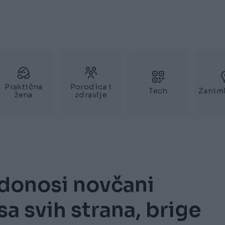
Praktična
Porodica i
Tech
Zaniml
žena
zdravlje
 donosi novčani
sa svih strana, brige