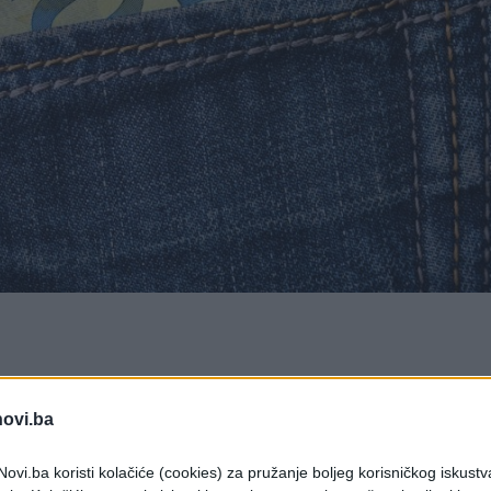
juju snažne promjene na finansijskom planu za
 velikih dobitaka i stabilnosti nakon dužeg
novi.ba
ovi.ba koristi kolačiće (cookies) za pružanje boljeg korisničkog iskustv