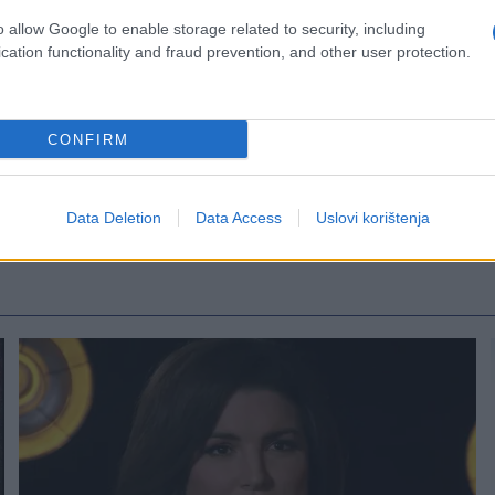
o allow Google to enable storage related to security, including
cation functionality and fraud prevention, and other user protection.
CONFIRM
Data Deletion
Data Access
Uslovi korištenja