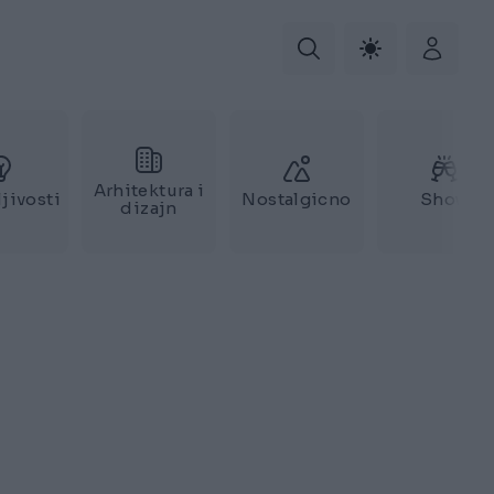
Arhitektura i
jivosti
Nostalgicno
Show
dizajn