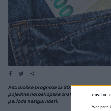
Astrološke prognoze za 2026. godinu najavl
pojedine horoskopske znakove, uz mogućnost
novi.ba -
perioda nesigurnosti.
Web portal N