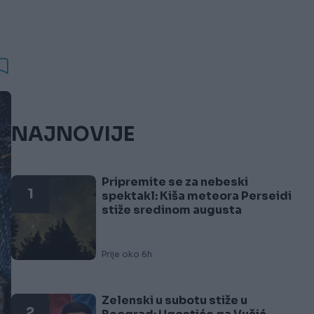
NAJNOVIJE
Pripremite se za nebeski
1
spektakl: Kiša meteora Perseidi
stiže sredinom augusta
Prije oko 6h
Zelenski u subotu stiže u
2