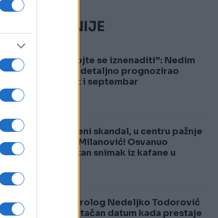
NAJČITANIJE
1
“Nemojte se iznenaditi”: Nedim
Sladić detaljno prognozirao
avgust i septembar
2
Neviđeni skandal, u centru pažnje
Zoran Milanović! Osvanuo
šokantan snimak iz kafane u
Kninu
Meteorolog Nedeljko Todorović
otkrio tačan datum kada prestaje