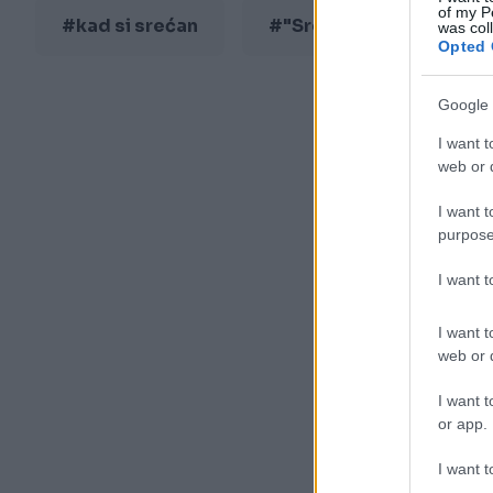
of my P
#kad si srećan
#"Srećni ljudi"
was col
Opted 
Google 
I want t
web or d
I want t
purpose
I want 
I want t
web or d
I want t
or app.
I want t