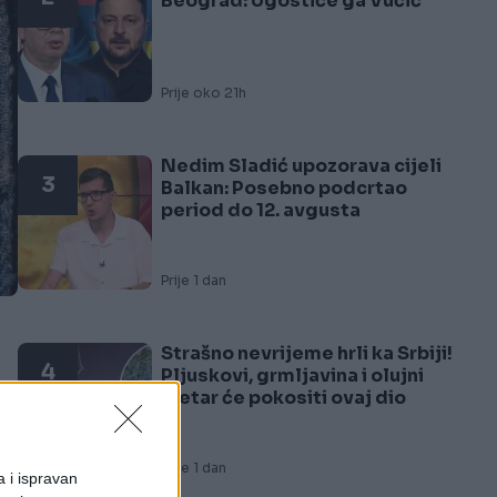
Beograd: Ugostiće ga Vučić
Prije oko 21h
Nedim Sladić upozorava cijeli
3
Balkan: Posebno podcrtao
period do 12. avgusta
Prije 1 dan
Strašno nevrijeme hrli ka Srbiji!
4
Pljuskovi, grmljavina i olujni
vjetar će pokositi ovaj dio
Prije 1 dan
a i ispravan