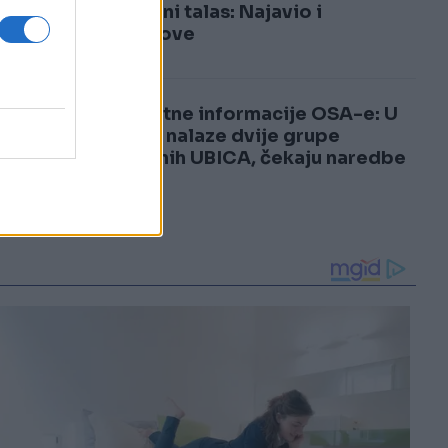
3
toplotni talas: Najavio i
pljuskove
4
Šokantne informacije OSA-e: U
BiH se nalaze dvije grupe
plaćenih UBICA, čekaju naredbe
od...