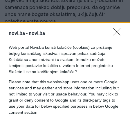
koje već imaju sklonost stvaranju kalcij-oksalatnih
kamenaca ponekad dobiju preporuku da ograniče
unos hrane bogate oksalatima, uključujući i
pojedine vrste povrća.
novi.ba -
novi.ba
Bolovi u zglobovima i solanin
Web portal Novi.ba koristi kolačiće (cookies) za pružanje
Tvrdnje da paradajz direktno izaziva bolove u
boljeg korisničkog iskustva i ispravan prikaz sadržaja.
zglobovima zbog solanina nisu čvrsto naučno
Kolačići su anonimizirani i u svakom trenutku možete
izmijeniti postavke kolačića u vašem Internet pregledniku.
potvrđene. Kod manjeg broja ljudi iz porodice
Slažete li se sa korištenjem kolačića?
pomoćnica — poput paradajza, krompira ili
patlidžana — može postojati individualna
Please note that this website/app uses one or more Google
osjetljivost, ali nema jasnih dokaza da paradajz
services and may gather and store information including but
not limited to your visit or usage behaviour. You may click to
generalno uzrokuje artritis ili upale zglobova.
grant or deny consent to Google and its third-party tags to
use your data for below specified purposes in below Google
Promjena boje kože
consent section.
Pretjeran unos hrane bogate likopenom teoretski