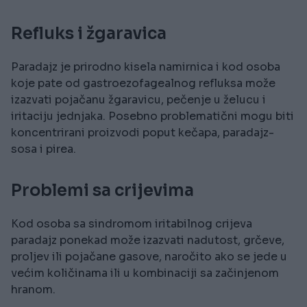
Refluks i žgaravica
Paradajz je prirodno kisela namirnica i kod osoba
koje pate od gastroezofagealnog refluksa može
izazvati pojačanu žgaravicu, pečenje u želucu i
iritaciju jednjaka. Posebno problematični mogu biti
koncentrirani proizvodi poput kečapa, paradajz-
sosa i pirea.
Problemi sa crijevima
Kod osoba sa sindromom iritabilnog crijeva
paradajz ponekad može izazvati nadutost, grčeve,
proljev ili pojačane gasove, naročito ako se jede u
većim količinama ili u kombinaciji sa začinjenom
hranom.