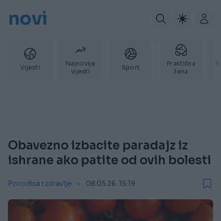
novi
Najnovije
Praktična
P
Vijesti
Sport
vijesti
žena
Obavezno izbacite paradajz iz
ishrane ako patite od ovih bolesti
Porodica i zdravlje
08.05.26. 15:19