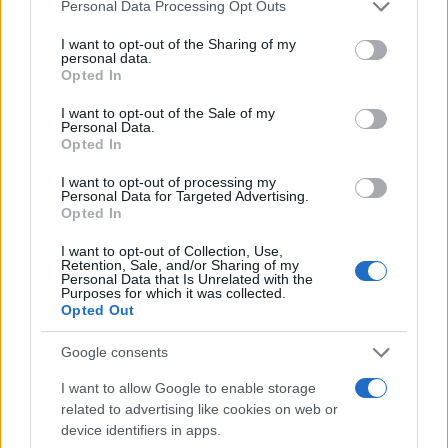
Personal Data Processing Opt Outs
može dovesti do blage promjene boje kože, ali to je
veoma rijetko i uglavnom bezopasno stanje. Mnogo
I want to opt-out of the Sharing of my
češće se ovakve promjene povezuju s pretjeranim
personal data.
Opted In
unosom mrkve ili beta-karotena.
I want to opt-out of the Sale of my
Važno je umjereno i individualno pristupiti ishrani
Personal Data.
Opted In
Za većinu ljudi paradajz je sigurna i zdrava
I want to opt-out of processing my
namirnica. Bogat je vitaminom C, kalijem i
Personal Data for Targeted Advertising.
Opted In
antioksidansima koji mogu imati pozitivan učinak
na srce i opće zdravlje. Problemi uglavnom nastaju
I want to opt-out of Collection, Use,
Retention, Sale, and/or Sharing of my
kod osoba koje već imaju refluks, osjetljiv probavni
Personal Data that Is Unrelated with the
sistem, alergije ili određena hronična stanja.
Purposes for which it was collected.
Opted Out
Najvažnije je pratiti kako vaše tijelo reaguje i po
Google consents
potrebi se savjetovati s ljekarom ili nutricionistom,
umjesto oslanjanja na dramatične tvrdnje da je
I want to allow Google to enable storage
neka namirnica potpuno „otrovna“ ili opasna za sve
related to advertising like cookies on web or
ljude.
device identifiers in apps.