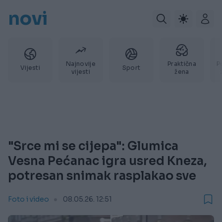
novi
Najnovije
Praktična
P
Vijesti
Sport
vijesti
žena
"Srce mi se cijepa": Glumica
Vesna Pećanac igra usred Kneza,
potresan snimak rasplakao sve
Foto i video
08.05.26. 12:51