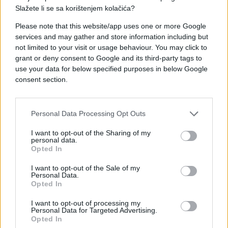
teške životne situacije i borbe sa siromaštvom, a
Slažete li se sa korištenjem kolačića?
nakon smrti supruga, reditelja Živka Nikolića, njen
Please note that this website/app uses one or more Google
život je obilježen ličnim gubicima i teškim
services and may gather and store information including but
periodima.
not limited to your visit or usage behaviour. You may click to
grant or deny consent to Google and its third-party tags to
use your data for below specified purposes in below Google
consent section.
Personal Data Processing Opt Outs
#Vesna Pećanac
I want to opt-out of the Sharing of my
personal data.
Opted In
I want to opt-out of the Sale of my
Personal Data.
Opted In
I want to opt-out of processing my
Personal Data for Targeted Advertising.
Opted In