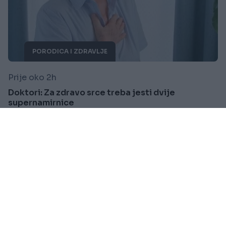
PORODICA I ZDRAVLJE
Prije oko 2h
Doktori: Za zdravo srce treba jesti dvije
supernamirnice
Saznaj više