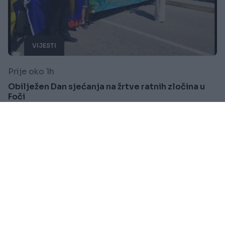
VIJESTI
Prije oko 1h
Obilježen Dan sjećanja na žrtve ratnih zločina u
Foči
Saznaj više