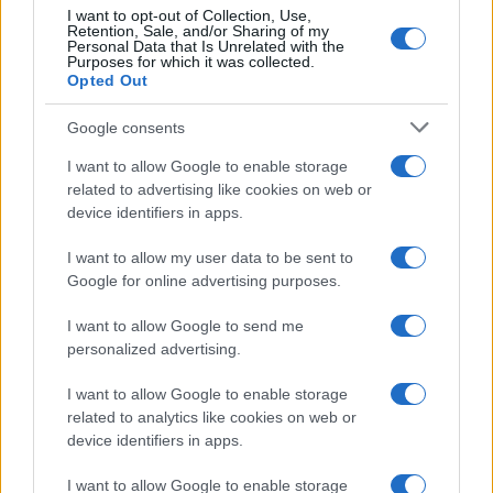
sudbinske susrete sa veoma uticajnim osobama. Te
I want to opt-out of Collection, Use,
osobe imaju stvarnu moć da finansijski podrže vaše
Retention, Sale, and/or Sharing of my
Personal Data that Is Unrelated with the
zamisli. Slobodne Vodolije mogu sasvim slučajno
Purposes for which it was collected.
Opted Out
sresti nekoga ko potpuno parira njihovom britkom
intelektu. Sa druge strane, zauzeti pripadnici znaka
Google consents
uspješno obnavljaju staru strast kroz jedan otvoren
i krajnje iskren razgovor. Profesionalni rast je sada
I want to allow Google to enable storage
potpuno izvjestan, a najvažniji korak jeste da
related to advertising like cookies on web or
device identifiers in apps.
ostanete apsolutno dosljedni svojim osnovnim
principima i da ni pod kojim uslovima ne pristajete
I want to allow my user data to be sent to
na polovična rješenja koja vam se nude.
Google for online advertising purposes.
Ova tri znaka trenutno imaju potpuno otvoren put
I want to allow Google to send me
pred sobom, ali vaša konkretna akcija ostaje
personalized advertising.
obavezna. Zvijezde samo daju jasne smjernice i
osvjetljavaju stazu, ali vi ste ti koji morate povući
I want to allow Google to enable storage
related to analytics like cookies on web or
prave poteze.
device identifiers in apps.
I want to allow Google to enable storage