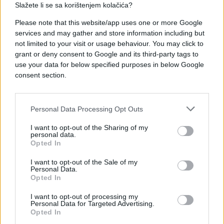
slobodno zatražite ono što vam zakonski i moralno
Slažete li se sa korištenjem kolačića?
pripada. Finansijska situacija se znatno popravlja
Please note that this website/app uses one or more Google
kroz neočekivani dobitak ili naplatu davno
services and may gather and store information including but
završenog projekta na koji ste skoro potpuno
not limited to your visit or usage behaviour. You may click to
zaboravili. Emotivni odnosi ulaze u jednu stabilnu i
grant or deny consent to Google and its third-party tags to
mirnu luku, bez onih nepotrebnih drama koje vas
use your data for below specified purposes in below Google
inače emotivno troše i koče.
consent section.
Vodolija: Kako iskoristiti sretan period sredinom
mjeseca
Personal Data Processing Opt Outs
Vaš izražen inovativan duh vas konstantno tjera
I want to opt-out of the Sharing of my
naprijed, ali ste zbog toga često neshvaćeni u
personal data.
svojoj okolini. Vaš horoskop za sredinu maja
Opted In
donosi savršenu sinhronizaciju vaših naprednih
I want to opt-out of the Sale of my
ideja sa sirovom realnošću. Ono što je do jučer
Personal Data.
Opted In
drugima djelovalo kao čista utopija, sada postaje
opipljiv i vrlo isplativ poslovni model.
I want to opt-out of processing my
Personal Data for Targeted Advertising.
Opted In
Ovaj sretan period sredinom mjeseca donosi vam