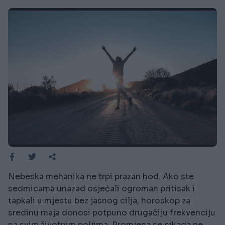
Nebeska mehanika ne trpi prazan hod. Ako ste
sedmicama unazad osjećali ogroman pritisak i
tapkali u mjestu bez jasnog cilja, horoskop za
sredinu maja donosi potpuno drugačiju frekvenciju
na svim životnim poljima. Promjena se nikada ne