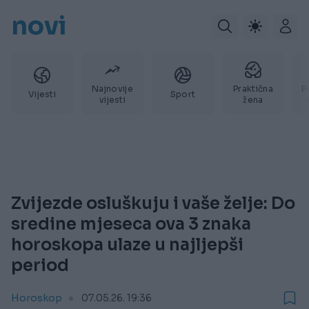
novi
Najnovije
Praktična
P
Vijesti
Sport
vijesti
žena
Zvijezde osluškuju i vaše želje: Do
sredine mjeseca ova 3 znaka
horoskopa ulaze u najljepši
period
Horoskop
07.05.26. 19:36