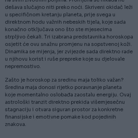
dešava slučajno niti preko noći. Skriveni okidač leži
u specifičnom kretanju planeta, prije svega u
direktnom hodu važnih nebeskih tijela, koje sada
konačno otključava ono što ste mjesecima
strpljivo čekali. Tri izabrana predstavnika horoskopa
osjetit će ovu snažnu promjenu na sopstvenoj koži.
Dinamika se mijenja, jer zvijezde sada direktno rade
u njihovu korist i ruše prepreke koje su djelovale
nepremostivo.
Zašto je horoskop za sredinu maja toliko važan?
Sredina maja donosi rijetko poravnanje planeta
koje momentalno oslobađa zaostalu energiju. Ovaj
astrološki tranzit direktno prekida višemjesečnu
stagnaciju i otvara siguran prostor za konkretne
finansijske i emotivne pomake kod pojedinih
znakova.