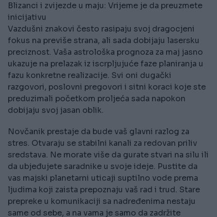
Blizanci i zvijezde u maju: Vrijeme je da preuzmete
inicijativu
Vazdušni znakovi često rasipaju svoj dragocjeni
fokus na previše strana, ali sada dobijaju lasersku
preciznost. Vaša astrološka prognoza za maj jasno
ukazuje na prelazak iz iscrpljujuće faze planiranja u
fazu konkretne realizacije. Svi oni dugački
razgovori, poslovni pregovori i sitni koraci koje ste
preduzimali početkom proljeća sada napokon
dobijaju svoj jasan oblik.
Novčanik prestaje da bude vaš glavni razlog za
stres. Otvaraju se stabilni kanali za redovan priliv
sredstava. Ne morate više da gurate stvari na silu ili
da ubjeđujete saradnike u svoje ideje. Pustite da
vas majski planetarni uticaji suptilno vode prema
ljudima koji zaista prepoznaju vaš rad i trud. Stare
prepreke u komunikaciji sa nadređenima nestaju
same od sebe, a na vama je samo da zadržite