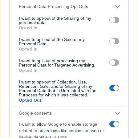
rekao je Adrijan V. Korkil, izvršni kuvar i suvlasnik
Personal Data Processing Opt Outs
Citi Post Chophouse-a u Džordžtaunu u Teksasu.
I want to opt-out of the Sharing of my
personal data.
Opted In
– Uvek možete kupiti svježe mljevenu govedinu u
prodavnici – ukus je mnogo bolji od smrznute –
I want to opt-out of the Sale of my
rekao je Corkill. „Dodajte svoje začine i uživajte!“
Personal Data.
Opted In
Brokoli
I want to opt-out of processing my
Personal Data for Targeted Advertising.
Opted In
Prema Irbiju, smrznuti brokoli je užasno kašast kada
se kuva, a tu je i problem sa stabljikama i cvjetićima
I want to opt-out of Collection, Use,
Retention, Sale, and/or Sharing of my
jer prvih ima previše.
Personal Data that Is Unrelated with the
Purposes for which it was collected.
Opted Out
– Proizvođači uglavnom stavljaju stabljike u
smrznutom pakovanju – rekla je Irbi.
Google consents
– Stabljike su gumene i lošeg kvaliteta – dodaje
I want to allow Google to enable storage
related to advertising like cookies on web or
ona.
device identifiers in apps.