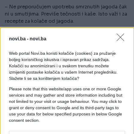
– Ne preporučujem upotrebu smrznutih jagoda čak
ni u smutijima. Previše tečnosti i kaše. Isto važi i za
recepte za kolače od jagoda.
Uvijek je dobra ideja kupiti voće kada mu je sezona,
novi.ba -
novi.ba
uključujući i jagode. Ali ako i dalje želite da ih
kupite ili već imate kesu smrznutih jagoda u
Web portal Novi.ba koristi kolačiće (cookies) za pružanje
zamrzivaču, razmislite o tome da napravite kompot
boljeg korisničkog iskustva i ispravan prikaz sadržaja.
od njih.
Kolačići su anonimizirani i u svakom trenutku možete
izmijeniti postavke kolačića u vašem Internet pregledniku.
– Kompoti se mogu koristiti za palačinke ili u
Slažete li se sa korištenjem kolačića?
dezertima – rekla je Sara Gunderson, šefica kuhinje
Please note that this website/app uses one or more Google
u školi kulinarskih umjetnosti.
services and may gather and store information including but
not limited to your visit or usage behaviour. You may click to
Pljeskavice
grant or deny consent to Google and its third-party tags to
use your data for below specified purposes in below Google
Zamrznute, unaprijed napravljene pljeskavice mogu
consent section.
biti primamljive kada se pripremate za roštilj u
dvorištu. Ali treba da se oduprete tom iskušenju,