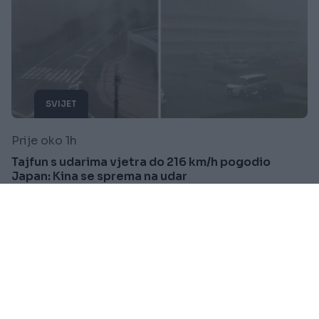
SVIJET
Prije oko 1h
Tajfun s udarima vjetra do 216 km/h pogodio
Japan: Kina se sprema na udar
Saznaj više