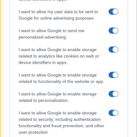
Džesika Randava, kuharica i spisateljica, rekla je je
I want to allow my user data to be sent to
brokoli delikatno povrće koje se „ne drži dobro u
Google for online advertising purposes.
lancu smrznute hrane“. Ona napominje da povrće
gubi dosta svog ukusa kada se zamrzne.
I want to allow Google to send me
personalized advertising.
Što je još gore, povrće kao što je brokoli ima
I want to allow Google to enable storage
tendenciju da izgubi hranljive materije kada se
related to analytics like cookies on web or
zamrzne, kaže Erik Sonoso, kuhar i bloger.
device identifiers in apps.
– Zamrzavanje može da stvori kristale leda i pokida
I want to allow Google to enable storage
ćelije u povrću. Ovo može da smanji aktivnost vode
related to functionality of the website or app.
i podstakne gubitak hranljivih materija – rekao je
I want to allow Google to enable storage
Sonoso.
related to personalization.
Dakle, kada konzumirate ovo smrznuto povrće, ne
I want to allow Google to enable storage
dobijate hranljive materije iz njega. Opšte mišljenje
related to security, including authentication
svih ovih kuhara je da uvijek kupuju svjež brokoli.
functionality and fraud prevention, and other
user protection.