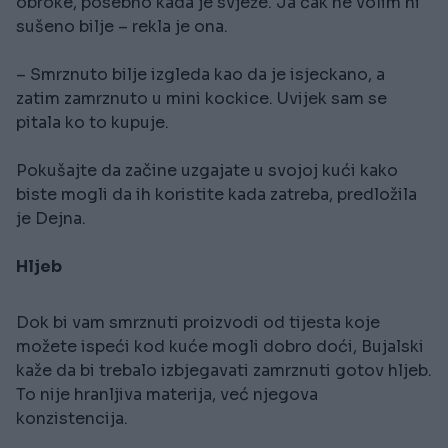
obroke, posebno kada je svježe. Ja čak ne volim ni
sušeno bilje – rekla je ona.
– Smrznuto bilje izgleda kao da je isjeckano, a
zatim zamrznuto u mini kockice. Uvijek sam se
pitala ko to kupuje.
Pokušajte da začine uzgajate u svojoj kući kako
biste mogli da ih koristite kada zatreba, predložila
je Dejna.
Hljeb
Dok bi vam smrznuti proizvodi od tijesta koje
možete ispeći kod kuće mogli dobro doći, Bujalski
kaže da bi trebalo izbjegavati zamrznuti gotov hljeb.
To nije hranljiva materija, već njegova
konzistencija.