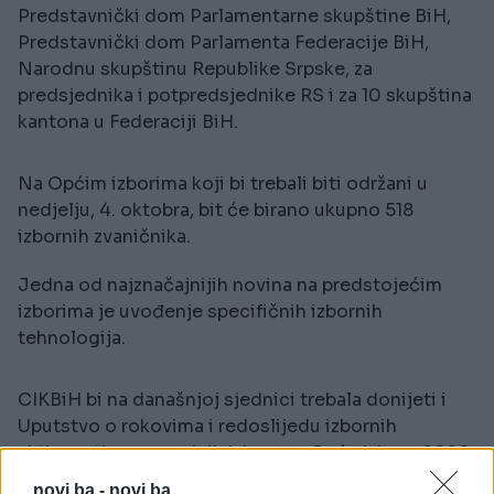
Predstavnički dom Parlamentarne skupštine BiH,
Predstavnički dom Parlamenta Federacije BiH,
Narodnu skupštinu Republike Srpske, za
predsjednika i potpredsjednike RS i za 10 skupština
kantona u Federaciji BiH.
Na Općim izborima koji bi trebali biti održani u
nedjelju, 4. oktobra, bit će birano ukupno 518
izbornih zvaničnika.
Jedna od najznačajnijih novina na predstojećim
izborima je uvođenje specifičnih izbornih
tehnologija.
CIKBiH bi na današnjoj sjednici trebala donijeti i
Uputstvo o rokovima i redoslijedu izbornih
aktivnosti neposrednih izbora za Opće izbore 2026.
godine, kao i Odluku o zaključivanju Centralnog
novi.ba -
novi.ba