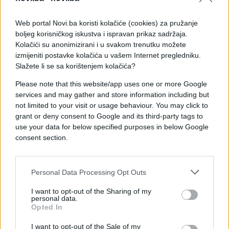
biračkog spiska na dan 6. maja 2026. godine.
Web portal Novi.ba koristi kolačiće (cookies) za pružanje
Također bi trebao biti donesen i Pravilnik o
boljeg korisničkog iskustva i ispravan prikaz sadržaja.
provođenju Općih izbora 2026. godine u BiH, te
Kolačići su anonimizirani i u svakom trenutku možete
Odluka o izgledu, sadržaju, svojstvima i
izmijeniti postavke kolačića u vašem Internet pregledniku.
karakteristikama glasačkog listića za sve nivoe
Slažete li se sa korištenjem kolačića?
neposrednih izbora na Općim izborima 2026.
Please note that this website/app uses one or more Google
godine.
services and may gather and store information including but
not limited to your visit or usage behaviour. You may click to
grant or deny consent to Google and its third-party tags to
use your data for below specified purposes in below Google
consent section.
#CIK BiH
Personal Data Processing Opt Outs
I want to opt-out of the Sharing of my
personal data.
Opted In
I want to opt-out of the Sale of my