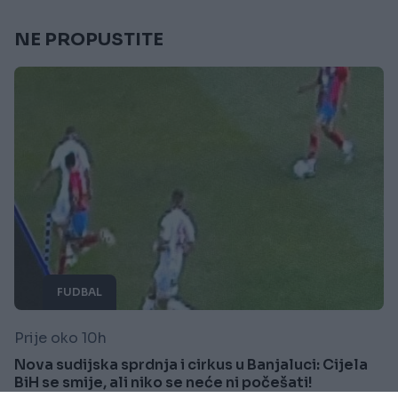
NE PROPUSTITE
FUDBAL
Prije oko 10h
Nova sudijska sprdnja i cirkus u Banjaluci: Cijela
BiH se smije, ali niko se neće ni počešati!