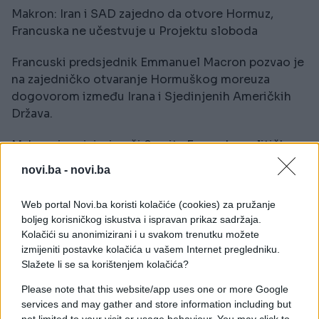
Makron: Iran i SAD zajedno da otvore Hormuz,
Francuska ne učestvuje u Projektu sloboda
Francuski predsjednik Emmanuel Macron pozvao je
na zajedničko otvaranje Hormuškog moreuza
dogovorom između Irana i Sjedinjenih Američkih
Država.
Makron je, u izjavi uoči Samita Evropske političke
zajednice u Jerevanu, isključio učešće Francuske u
novi.ba -
novi.ba
"Projektu sloboda", prenosi BFM TV.
Web portal Novi.ba koristi kolačiće (cookies) za pružanje
Bagei: Iran primio odgovor SAD na prijedlog od 14
boljeg korisničkog iskustva i ispravan prikaz sadržaja.
tačaka, razmatramo ga
Kolačići su anonimizirani i u svakom trenutku možete
izmijeniti postavke kolačića u vašem Internet pregledniku.
Iran je primio odgovor Sjedinjenih Američkih
Slažete li se sa korištenjem kolačića?
Država na svoj prijedlog od 14 tačaka preko
Please note that this website/app uses one or more Google
Pakistana i trenutno ga razmatra, saopćio je
services and may gather and store information including but
portparol ministarstva vanjskih poslova Esmail