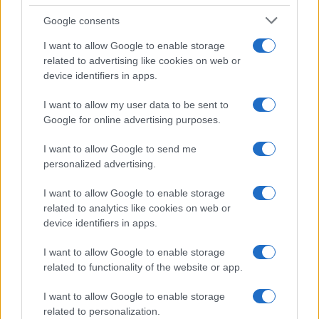
Iranske snage upozorile američku mornaricu da ne
Google consents
ulazi u Hormuški moreuz
I want to allow Google to enable storage
related to advertising like cookies on web or
Iranske snage upozorile su američku mornaricu da
device identifiers in apps.
ne ulazi u Hormuški moreuz nakon što su
Sjedinjene Američke Države najavile početak akcije
I want to allow my user data to be sent to
oslobađanja brodova zaglavljenih u moreuzu i
Google for online advertising purposes.
Perzijskom zalivu.
I want to allow Google to send me
Više puta smo rekli da je sigurnost Hormuškog
personalized advertising.
moreuza u našim rukama i da siguran prolaz
I want to allow Google to enable storage
brodova mora biti koordiniran s iranskim oružanim
related to analytics like cookies on web or
snagama - navodi se u saopćenju iranske vojske,
device identifiers in apps.
prenosi Reuters.
Trump: SAD danas pokreću operaciju za sigurno
I want to allow Google to enable storage
izvlačenje brodova iz Hormuškog moreuza
related to functionality of the website or app.
I want to allow Google to enable storage
Predsjednik Sjedinjenih Američkih Država Donald
related to personalization.
Trump izjavio je da će SAD pokrenuti operaciju za