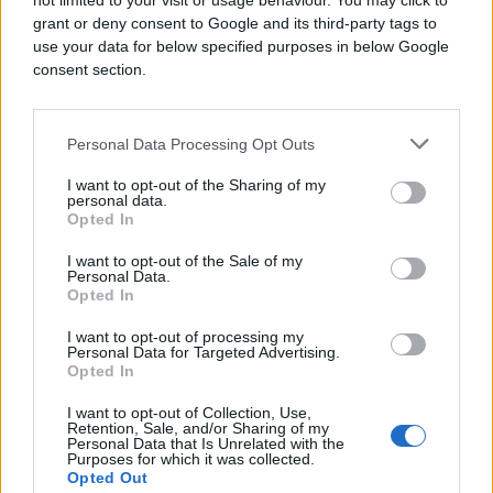
not limited to your visit or usage behaviour. You may click to
Bagei.
grant or deny consent to Google and its third-party tags to
use your data for below specified purposes in below Google
Snage američke Centralne komande (CENTCOM)
consent section.
saopćile su da će započeti izvođenje "Projekta
sloboda" s ciljem obnavljanja komercijalne
plovidbe kroz Hormuški moreuz, pod
Personal Data Processing Opt Outs
rukovodstvom predsjednika Donalda Trumpa.
I want to opt-out of the Sharing of my
personal data.
Trump: Iranski prijedlog neprihvatljiv, Izrael ne bi
Opted In
postojao bez mene i Netanjahua
I want to opt-out of the Sale of my
Personal Data.
Predsjednik Sjedinjenih Američkih Država Donald
Opted In
Trump izjavio je da je upoznat s novim iranskim
I want to opt-out of processing my
prijedlogom i da ga smatra neprihvatljivim, uz
Personal Data for Targeted Advertising.
tvrdnju da Izrael ne bi postojao bez njega i
Opted In
premijera Benjamina Netanjahua.
I want to opt-out of Collection, Use,
Retention, Sale, and/or Sharing of my
U izjavi za izraelski javni servis Kan rekao je da se
Personal Data that Is Unrelated with the
Purposes for which it was collected.
"operacija odvija odlično".
Opted Out