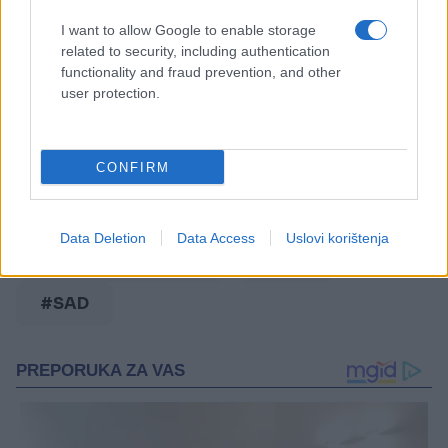
sigurno izvlačenje brodova iz Hormuškog moreuza,
I want to allow Google to enable storage
koja počinje danas, u ponedjeljak ujutro po
related to security, including authentication
bliskoistočnom vremenu.
functionality and fraud prevention, and other
user protection.
Proces je nazvao
"Projekat sloboda".
CONFIRM
Data Deletion
Data Access
Uslovi korištenja
#Hormuški moreuz
#Iran
#SAD