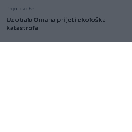
Prije oko 6h
Uz obalu Omana prijeti ekološka
katastrofa
Saznaj više
FOLLOW
Marketing