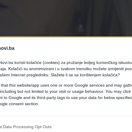
novi.ba
ovi.ba koristi kolačiće (cookies) za pružanje boljeg korisničkog iskustv
aja. Kolačići su anonimizirani i u svakom trenutku možete izmijeniti po
ašem Internet pregledniku. Slažete li se sa korištenjem kolačića?
 that this website/app uses one or more Google services and may gath
 razgovarali su sa jednom Splićankom, čija je
including but not limited to your visit or usage behaviour. You may click 
štvenim mrežama.
 to Google and its third-party tags to use your data for below specifi
ogle consent section.
mene muž izdržava. On radi, a šta bih vam rekla.
no. Ne znam kako je kod privatnika
- kazala je ona
l Data Processing Opt Outs