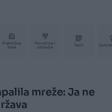
Praktična
Porodica i
Tech
Zaniml
žena
zdravlje
palila mreže: Ja ne
ržava