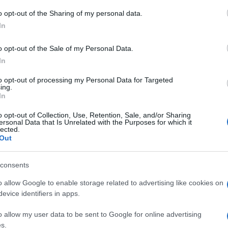
o opt-out of the Sharing of my personal data.
In
o opt-out of the Sale of my Personal Data.
post on Instagram
In
RTL Danas (@rtl_danas_)
to opt-out of processing my Personal Data for Targeted
ing.
In
o opt-out of Collection, Use, Retention, Sale, and/or Sharing
ersonal Data that Is Unrelated with the Purposes for which it
io je skoro 700.000 pregleda, a komentari
lected.
Out
itikovali, drugi smatraju da je riječ o čistom
consents
uđuju, a rado bi bili na njenom mjestu“, „Kad
o allow Google to enable storage related to advertising like cookies on
evice identifiers in apps.
humor na djelu“, „Zar niko ne vidi da se žena
o allow my user data to be sent to Google for online advertising
s.