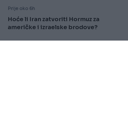
Prije oko 6h
Hoće li Iran zatvoriti Hormuz za
američke i izraelske brodove?
Saznaj više
Uslovi korištenja