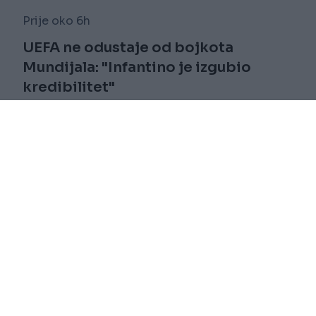
Prije oko 6h
UEFA ne odustaje od bojkota
Mundijala: "Infantino je izgubio
kredibilitet"
Saznaj više
novi
Impressum