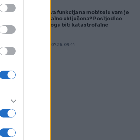
Ova funkcija na mobitelu vam je
5
stalno uključena? Posljedice
mogu biti katastrofalne
25.07.26. 09:44