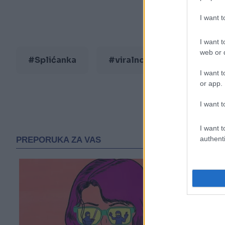
I want 
I want t
web or d
#Splićanka
#viralno
I want t
or app.
I want t
I want t
authenti