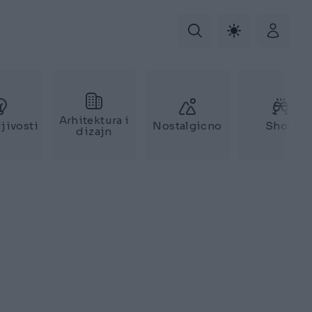
Arhitektura i
jivosti
Nostalgicno
Show
dizajn