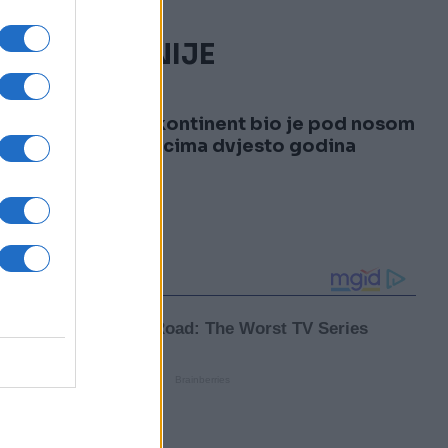
NAJČITANIJE
1
Osmi kontinent bio je pod nosom
naučnicima dvjesto godina