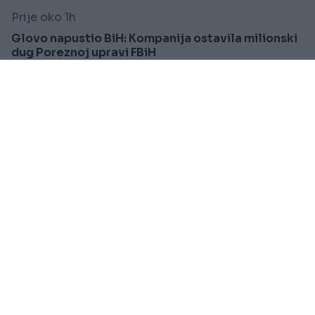
Prije oko 1h
Glovo napustio BiH: Kompanija ostavila milionski
dug Poreznoj upravi FBiH
Saznaj više
SPORT