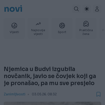
novi
Najnovije
Praktična
P
Vijesti
Sport
vijesti
žena
Njemica u Budvi izgubila
novčanik, javio se čovjek koji ga
je pronašao, pa mu sve presjelo
Zanimljivosti
03.05.26. 08:32