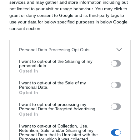
services and may gather and store information including but
Jedni smatraju da je takav gest neprimjeren i da
not limited to your visit or usage behaviour. You may click to
grant or deny consent to Google and its third-party tags to
pokazuje nedostatak osnovne kulture i zahvalnosti.
use your data for below specified purposes in below Google
Drugi ističu da pošten čin ne bi trebao biti
consent section.
motivisan nagradom i da pronalazač nije trebao
ništa očekivati. Treći naglašavaju da je cijela
situacija mogla biti izbjegnuta da je novčanik
Personal Data Processing Opt Outs
odmah predat policiji.
I want to opt-out of the Sharing of my
personal data.
Ova priča je otvorila šire pitanje – gdje je granica
Opted In
između poštenja bez očekivanja i osnovne ljudske
zahvalnosti.
I want to opt-out of the Sale of my
Personal Data.
Opted In
I want to opt-out of processing my
Personal Data for Targeted Advertising.
Opted In
I want to opt-out of Collection, Use,
#Budva
#novčanik
Retention, Sale, and/or Sharing of my
Personal Data that Is Unrelated with the
Purposes for which it was collected.