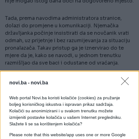
nije mogao istog dana doći na dogovoreno mjesto.
Tada, prema navodima administratora stranice,
dolazi do promjene u komunikaciji. Njemačka
državljanka počinje insistirati da se novčanik vrati
odmah, uz prijetnje i bez razumijevanja za situaciju
pronalazača. Takav pristup ga je iznervirao do te
mjere da je, kako se navodi, u jednom trenutku
razmišljao da sve baci i odustane od vraćanja.
Na kraju su ga ipak nagovorili da ostane dosljedan i
novi.ba -
novi.ba
vrati novčanik. On je zbog toga napustio posao,
prešao veću udaljenost i lično joj predao sve –
Web portal Novi.ba koristi kolačiće (cookies) za pružanje
novac, dokumente i kartice.
boljeg korisničkog iskustva i ispravan prikaz sadržaja.
Kolačići su anonimizirani i u svakom trenutku možete
Umjesto očekivanog barem simboličnog znaka
izmijeniti postavke kolačića u vašem Internet pregledniku.
zahvalnosti ili pokrivanja troškova koje je imao,
Slažete li se sa korištenjem kolačića?
dobio je čokoladu. Upravo to je pokrenulo lavinu
komentara.
Please note that this website/app uses one or more Google