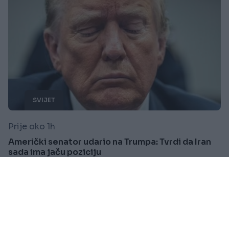
SVIJET
Prije oko 1h
Američki senator udario na Trumpa: Tvrdi da Iran
sada ima jaču poziciju
Saznaj više