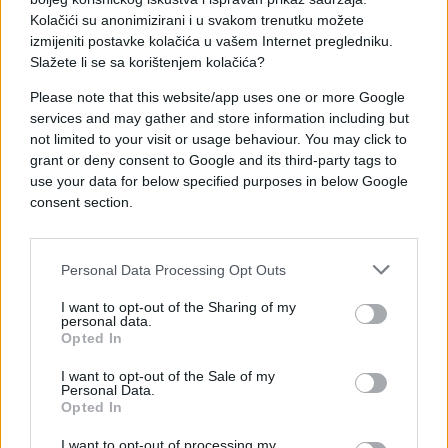
toplo ljeto, sa temperaturama koje će u pojedinim
Kolačići su anonimizirani i u svakom trenutku možete
danima prelaziti granice na koje smo navikli.
izmijeniti postavke kolačića u vašem Internet pregledniku.
Slažete li se sa korištenjem kolačića?
Please note that this website/app uses one or more Google
services and may gather and store information including but
not limited to your visit or usage behaviour. You may click to
grant or deny consent to Google and its third-party tags to
#vrućine
#temperaatura
use your data for below specified purposes in below Google
consent section.
Personal Data Processing Opt Outs
I want to opt-out of the Sharing of my
personal data.
Opted In
I want to opt-out of the Sale of my
Personal Data.
Opted In
I want to opt-out of processing my