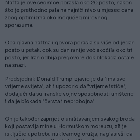
Nafta je ove sedmice porasla oko 20 posto, nakon
što je prethodno pala na najniži nivo u mjesec dana
zbog optimizma oko mogućeg mirovnog
sporazuma.
Oba glavna naftna ugovora porasla su više od jedan
posto u petak, dok su dan ranije već skočila oko tri
posto, jer Iran odbija pregovore dok blokada ostaje
na snazi.
Predsjednik Donald Trump izjavio je da "ima sve
vrijeme svijeta", ali i upozorio da "vrijeme ističe",
dodajući da su iranske vojne sposobnosti uništene
i da je blokada "čvrsta i neprobojna".
On je također zaprijetio uništavanjem svakog broda
koji postavlja mine u Hormuškom moreuzu, ali je
isključio upotrebu nuklearnog oružja, naglasivši da