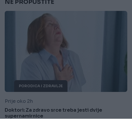
NE PROPUSTITE
PORODICA I ZDRAVLJE
Prije oko 2h
Doktori: Za zdravo srce treba jesti dvije
supernamirnice
Saznaj više