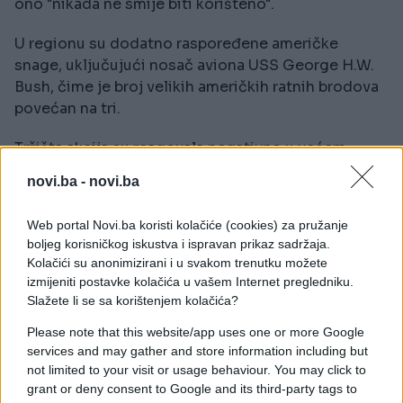
ono "nikada ne smije biti korišteno".
U regionu su dodatno raspoređene američke
snage, uključujući nosač aviona USS George H.W.
Bush, čime je broj velikih američkih ratnih brodova
povećan na tri.
Tržišta akcija su reagovala negativno u većem
dijelu Azije, dok su pojedina tržišta, poput Tajvana,
novi.ba -
novi.ba
zabilježila rast zahvaljujući tehnološkom sektoru i
kompanijama za proizvodnju čipova.
Web portal Novi.ba koristi kolačiće (cookies) za pružanje
boljeg korisničkog iskustva i ispravan prikaz sadržaja.
Analitičari navode da je povjerenje na tržištima
Kolačići su anonimizirani i u svakom trenutku možete
prešlo u fazu opreza jer pregovori između zaraćenih
izmijeniti postavke kolačića u vašem Internet pregledniku.
strana ne bilježe značajan napredak, dok obje
Slažete li se sa korištenjem kolačića?
strane ostaju čvrste u svojim stavovima.
Please note that this website/app uses one or more Google
services and may gather and store information including but
Uprkos napetostima, Trump je izjavio da postoji
not limited to your visit or usage behaviour. You may click to
"veoma dobra šansa za mir" i najavio moguće
grant or deny consent to Google and its third-party tags to
sastanke s liderima uključenih država u narednim