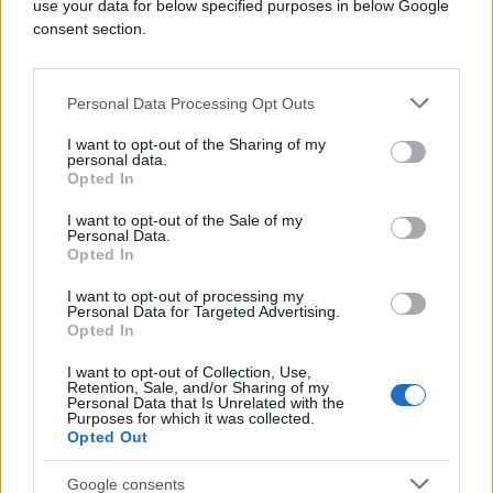
use your data for below specified purposes in below Google
sedmicama.
consent section.
Sukob između Izraela i grupe Hezbollah u Libanu i
dalje predstavlja jednu od ključnih prepreka u
Personal Data Processing Opt Outs
pokušajima postizanja šireg dogovora između
I want to opt-out of the Sharing of my
Washingtona i Teherana.
personal data.
Opted In
I want to opt-out of the Sale of my
Personal Data.
Opted In
I want to opt-out of processing my
#nafta
#cijene
Personal Data for Targeted Advertising.
Opted In
I want to opt-out of Collection, Use,
Retention, Sale, and/or Sharing of my
Personal Data that Is Unrelated with the
Purposes for which it was collected.
Opted Out
Google consents