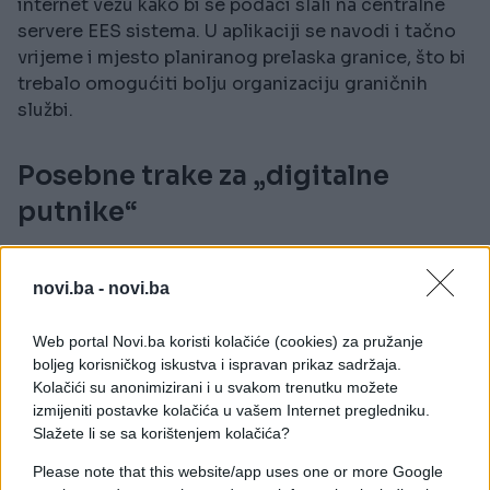
internet vezu kako bi se podaci slali na centralne
servere EES sistema. U aplikaciji se navodi i tačno
vrijeme i mjesto planiranog prelaska granice, što bi
trebalo omogućiti bolju organizaciju graničnih
službi.
Posebne trake za „digitalne
putnike“
Ideja sistema je da putnici koji koriste aplikaciju
novi.ba -
novi.ba
dobiju prioritetne ili brže trake na graničnim
prelazima. Međutim, takve pogodnosti zasad nisu
dostupne svugdje.
Web portal Novi.ba koristi kolačiće (cookies) za pružanje
boljeg korisničkog iskustva i ispravan prikaz sadržaja.
Kolačići su anonimizirani i u svakom trenutku možete
Iako Europska komisija tvrdi da je aplikacija
izmijeniti postavke kolačića u vašem Internet pregledniku.
jednostavna i intuitivna, brojni korisnici izražavaju
Slažete li se sa korištenjem kolačića?
nezadovoljstvo jer sistem još nije u potpunosti
funkcionalan. Mnogi granični prelazi još nisu
Please note that this website/app uses one or more Google