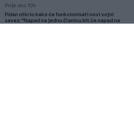
Prije oko 10h
Fidan otkrio kako će funkcionisati novi vojni
savez: "Napad na jednu članicu bit će napad na
sve"
Saznaj više
SHOW