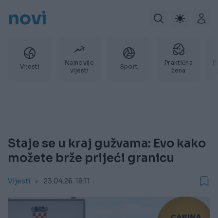
novi
Najnovije
Praktična
P
Vijesti
Sport
vijesti
žena
Staje se u kraj gužvama: Evo kako
možete brže prijeći granicu
Vijesti
23.04.26. 18:11