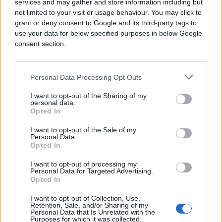
tehnički spremni za ovakav način rada, pa se
services and may gather and store information including but
not limited to your visit or usage behaviour. You may click to
očekuje period prilagođavanja i testiranja. Za sada
grant or deny consent to Google and its third-party tags to
nije poznato kada će i u kojem obimu građani
use your data for below specified purposes in below Google
Bosne i Hercegovine moći koristiti sve pogodnosti
consent section.
aplikacije na granicama EU.
Cilj: manje gužve i brži prelazak
Personal Data Processing Opt Outs
granice
I want to opt-out of the Sharing of my
personal data.
Opted In
Uvođenje EES sistema i aplikacije „Travel to
I want to opt-out of the Sale of my
Europe“ odgovor je na upozorenja turističkog
Personal Data.
sektora i aviokompanija da bi nove procedure
Opted In
mogle izazvati velike gužve na granicama. U nekim
I want to opt-out of processing my
europskim medijima već su zabilježeni primjeri
Personal Data for Targeted Advertising.
kašnjenja, gdje su avioni sa stotinama putnika
Opted In
polijetali gotovo prazni jer su putnici ostali
I want to opt-out of Collection, Use,
zaglavljeni na pasoškoj kontroli.
Retention, Sale, and/or Sharing of my
Personal Data that Is Unrelated with the
Purposes for which it was collected.