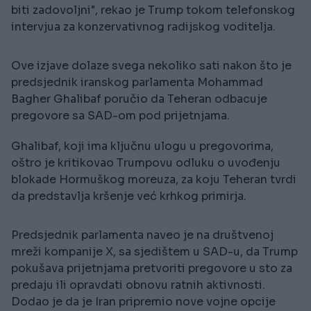
biti zadovoljni", rekao je Trump tokom telefonskog
intervjua za konzervativnog radijskog voditelja.
Ove izjave dolaze svega nekoliko sati nakon što je
predsjednik iranskog parlamenta Mohammad
Bagher Ghalibaf poručio da Teheran odbacuje
pregovore sa SAD-om pod prijetnjama.
Ghalibaf, koji ima ključnu ulogu u pregovorima,
oštro je kritikovao Trumpovu odluku o uvođenju
blokade Hormuškog moreuza, za koju Teheran tvrdi
da predstavlja kršenje već krhkog primirja.
Predsjednik parlamenta naveo je na društvenoj
mreži kompanije X, sa sjedištem u SAD-u, da Trump
pokušava prijetnjama pretvoriti pregovore u sto za
predaju ili opravdati obnovu ratnih aktivnosti.
Dodao je da je Iran pripremio nove vojne opcije