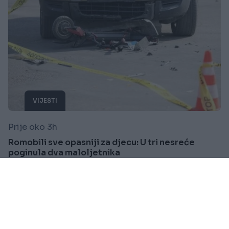
VIJESTI
Prije oko 3h
Romobili sve opasniji za djecu: U tri nesreće
poginula dva maloljetnika
Saznaj više