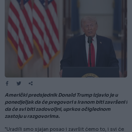
Američki predsjednik Donald Trump izjavio je u
ponedjeljak da će pregovori s Iranom biti završeni i
da će svi biti zadovoljni, uprkos očiglednom
zastoju u razgovorima.
"Uradili smo sjajan posao i završit ćemo to, i svi će