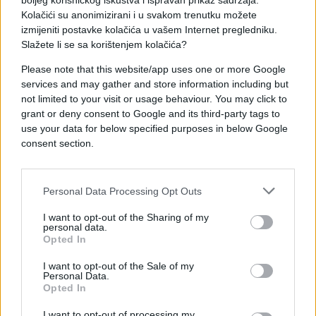
izlaze iz iranskih luka, što Teheran smatra kršenjem
boljeg korisničkog iskustva i ispravan prikaz sadržaja.
Kolačići su anonimizirani i u svakom trenutku možete
primirja.
izmijeniti postavke kolačića u vašem Internet pregledniku.
Slažete li se sa korištenjem kolačića?
Trump je također upozorio da će SAD ciljati iransku
infrastrukturu ukoliko Teheran ne prihvati američke
Please note that this website/app uses one or more Google
uslove za okončanje sukoba, što dodatno izaziva
services and may gather and store information including but
zabrinutost na tržištima, dok primirje ističe u utorak
not limited to your visit or usage behaviour. You may click to
grant or deny consent to Google and its third-party tags to
navečer po vremenu u Washingtonu.
use your data for below specified purposes in below Google
consent section.
Zabrinutost u pomorskom saobraćaju pojačana je
nakon što je Iran, koji je u petak objavio ponovno
otvaranje Hormuškog moreuza za plovidbu, u
Personal Data Processing Opt Outs
subotu promijenio odluku i ponovo ograničio
kretanje brodova kroz ovaj strateški plovni put, uz
I want to opt-out of the Sharing of my
personal data.
obrazloženje da SAD nije ispunio svoje obaveze.
Opted In
Pakistan je 11. i 12. aprila bio domaćin prvog
I want to opt-out of the Sale of my
Personal Data.
direktnog susreta na visokom nivou između SAD-a
Opted In
i Irana od 1979. godine, ali pregovori nisu donijeli
napredak.
I want to opt-out of processing my