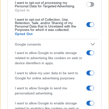
milione eura, morali bi za to odgovarati. Gdje su u
I want to opt-out of processing my
Personal Data for Targeted Advertising.
BiH ona neugodna, kritička pitanja upućena
Opted In
političarima?" upitao je visoki predstavnik.
I want to opt-out of Collection, Use,
Retention, Sale, and/or Sharing of my
Južna interkonekcija i spas
Personal Data that Is Unrelated with the
Purposes for which it was collected.
Opted Out
BHRT-a
Google consents
Schmidt je pružio snažnu podršku projektu Južne
I want to allow Google to enable storage
plinske interkonekcije, naglašavajući da
related to advertising like cookies on web or
snabdijevanje energijom u BiH ne smije zavisiti o
device identifiers in apps.
ruskom Gazpromu. Apelovao je na Evropsku uniju
da podrži ovaj projekat, uprkos ograničenjima iz tzv.
I want to allow my user data to be sent to
"Zelenog plana" (Green Deal), jer BiH treba sigurnu
Google for online advertising purposes.
kombinaciju izvora energije.
I want to allow Google to send me
Kada je u pitanju sudbina Javnog RTV servisa
personalized advertising.
(BHRT), Schmidt je poslao jasnu poruku:
I want to allow Google to enable storage
related to analytics like cookies on web or