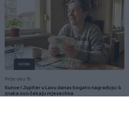
KIOSK
Prije oko 1h
Sunce i Jupiter u Lavu danas bogato nagrađuju: 4
znaka ovo čekaju mjesecima
Saznaj više