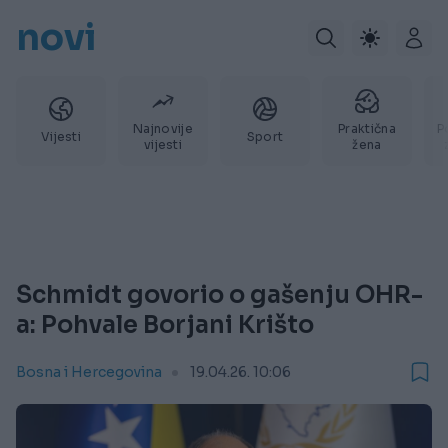
novi
Najnovije
Praktična
P
Vijesti
Sport
vijesti
žena
Schmidt govorio o gašenju OHR-
a: Pohvale Borjani Krišto
Bosna i Hercegovina
19.04.26. 10:06