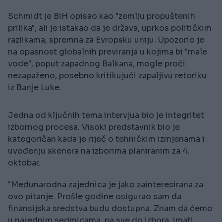
Schmidt je BiH opisao kao "zemlju propuštenih
prilika", ali je istakao da je država, uprkos političkim
razlikama, spremna za Evropsku uniju. Upozorio je
na opasnost globalnih previranja u kojima bi "male
vode", poput zapadnog Balkana, mogle proći
nezapaženo, posebno kritikujući zapaljivu retoriku
iz Banje Luke.
Jedna od ključnih tema intervjua bio je integritet
izbornog procesa. Visoki predstavnik bio je
kategoričan kada je riječ o tehničkim izmjenama i
uvođenju skenera na izborima planiranim za 4.
oktobar.
"Međunarodna zajednica je jako zainteresirana za
ovo pitanje. Prošle godine osigurao sam da
finansijska sredstva budu dostupna. Znam da ćemo
u narednim sedmicama, pa sve do izbora, imati