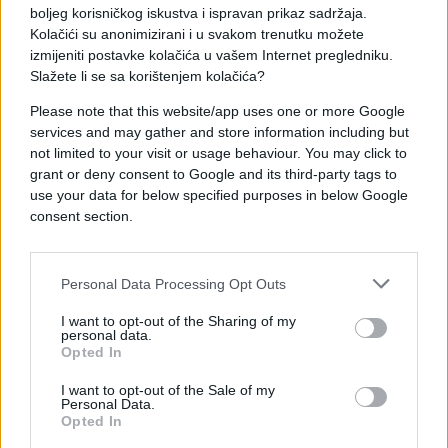
podržavaju".
boljeg korisničkog iskustva i ispravan prikaz sadržaja.
Kolačići su anonimizirani i u svakom trenutku možete
izmijeniti postavke kolačića u vašem Internet pregledniku.
Pohvale Borjani Krišto i kritike
Slažete li se sa korištenjem kolačića?
zbog "Plana rasta"
Please note that this website/app uses one or more Google
services and may gather and store information including but
Za razliku od svojih prethodnika Valentina Inzka i
not limited to your visit or usage behaviour. You may click to
Christiana Schwarz-Schillinga, Schmidt ističe da
grant or deny consent to Google and its third-party tags to
use your data for below specified purposes in below Google
nije smijenio nijednog izabranog zvaničnika, jer
consent section.
smatra da 30 godina nakon Daytona to nije pravo
rješenje. Ipak, oštro je kritikovao opstrukcije kada
je u pitanju evropski novac.
Personal Data Processing Opt Outs
Kao pozitivan primjer naveo je predsjedavajuću
I want to opt-out of the Sharing of my
personal data.
Vijeća ministara BiH Borjanu Krišto, koja, kako kaže,
Opted In
čini sve da osigura sredstva iz evropskog Plana
rasta, dok SNSD te procese opstruira.
I want to opt-out of the Sale of my
Personal Data.
Opted In
"Kada bi političari u mojoj zemlji propustili priliku za