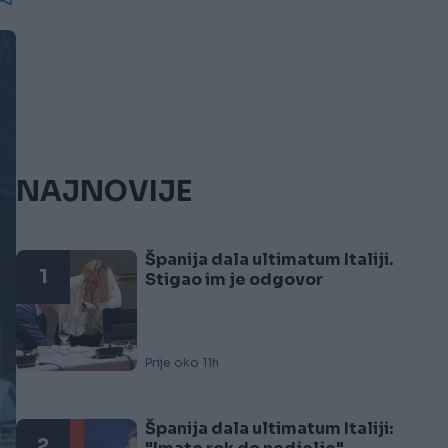
NAJNOVIJE
Španija dala ultimatum Italiji.
1
Stigao im je odgovor
Prije oko 11h
Španija dala ultimatum Italiji:
2