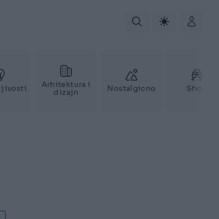
Arhitektura i
jivosti
Nostalgicno
Show
dizajn