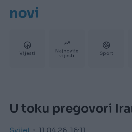
novi
Najnovije
Vijesti
Sport
vijesti
U toku pregovori Ir
Svijet
11.04.26. 16:11