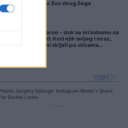
3
vraćaju: Evo zbog čega
4
Nestvarno - dok se mi kuhamo na
plus 40: Kod njih snijeg i mraz,
građani skijali po ulicama...