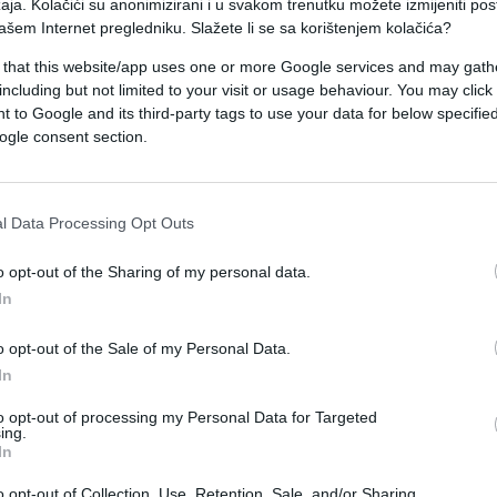
aja. Kolačići su anonimizirani i u svakom trenutku možete izmijeniti po
i hotel u kojem se održavaju mirovni pregovori
ašem Internet pregledniku. Slažete li se sa korištenjem kolačića?
i strani dopisnik CBS Newsa Imtiaz Tyab.
 that this website/app uses one or more Google services and may gath
including but not limited to your visit or usage behaviour. You may click 
maćin ovog događaja, koji je rijetko viđen u
 to Google and its third-party tags to use your data for below specifi
ogle consent section.
je Tyab u emisiji CBS Saturday Morning.
jskoj fondaciji i regionalna sigurnosna
l Data Processing Opt Outs
čna" da će razgovori u Islamabadu "dovesti do
o opt-out of the Sharing of my personal data.
In
 - rekla je Khan za CBS Saturday Morning.
o opt-out of the Sale of my Personal Data.
In
to opt-out of processing my Personal Data for Targeted
ing.
In
o opt-out of Collection, Use, Retention, Sale, and/or Sharing