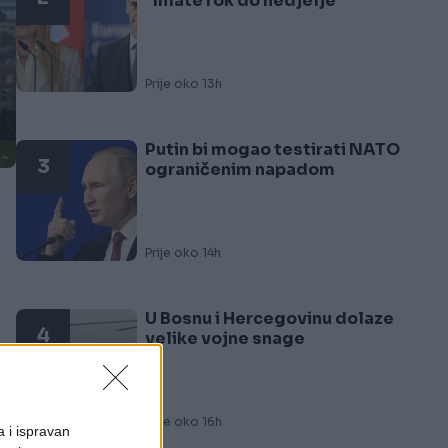
"Imate rok do nedjelje"
Prije oko 13h
Putin bi mogao testirati NATO
3
ograničenim napadom
Prije oko 14h
U Bosnu i Hercegovinu dolaze
4
velike vojne snage
Prije oko 16h
a i ispravan