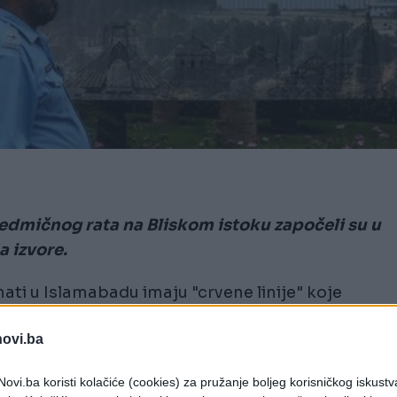
edmičnog rata na Bliskom istoku započeli su u
a izvore.
mati u Islamabadu imaju "crvene linije" koje
rički zvaničnik rekao je za CBS News da nisu
novi.ba
ovi.ba koristi kolačiće (cookies) za pružanje boljeg korisničkog iskustv
va oružanih snaga, barikada i policijskih