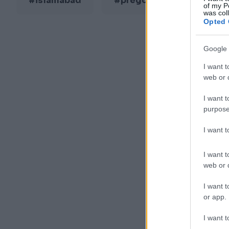
#islamabad
#pregovori
#Iran
of my P
was col
Opted 
Google 
I want t
web or d
I want t
purpose
I want 
I want t
web or d
I want t
or app.
I want t