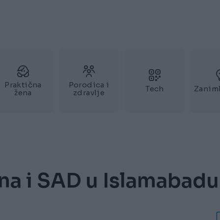
Praktična
Porodica i
Tech
Zaniml
žena
zdravlje
ana i SAD u Islamabadu