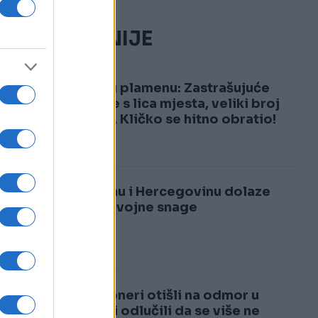
NAJČITANIJE
1
Kijev u plamenu: Zastrašujuće
snimke s lica mjesta, veliki broj
žrtava, Kličko se hitno obratio!
2
U Bosnu i Hercegovinu dolaze
velike vojne snage
Penzioneri otišli na odmor u
Italiju i odlučili da se više ne