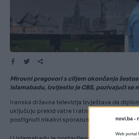
Mirovni pregovori s ciljem okončanja šestos
Islamabadu, izvijestio je CBS, pozivajući se n
Iranska državna televizija izvještava da diplo
uključuju prekid vatre i ratne reparacije. Ame
novi.ba -
postignuti nikakvi sporazumi.
Web portal N
U Islamabadu je postavljeno nekoliko prsteno