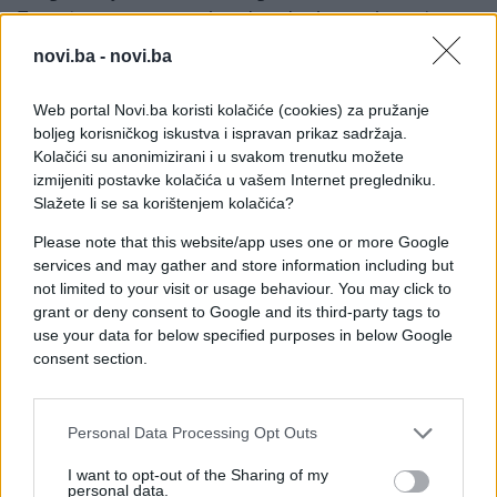
Trenutno se razgovori vode odvojeno – između
američke i pakistanske delegacije, te između
novi.ba -
novi.ba
pakistanske i iranske strane.
Web portal Novi.ba koristi kolačiće (cookies) za pružanje
Moguće je da će, ukoliko se ispune određeni
boljeg korisničkog iskustva i ispravan prikaz sadržaja.
uslovi, pregovori preći u direktni, trilateralni
Kolačići su anonimizirani i u svakom trenutku možete
format.
izmijeniti postavke kolačića u vašem Internet pregledniku.
Slažete li se sa korištenjem kolačića?
Please note that this website/app uses one or more Google
Situacija ostaje neizvjesna, a naredni potezi mogli
services and may gather and store information including but
bi imati ozbiljne posljedice po stabilnost regiona.
not limited to your visit or usage behaviour. You may click to
grant or deny consent to Google and its third-party tags to
use your data for below specified purposes in below Google
consent section.
Personal Data Processing Opt Outs
#teheran
#sukob
I want to opt-out of the Sharing of my
personal data.