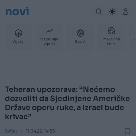
novi
Najnovije
Praktična
P
Vijesti
Sport
vijesti
žena
Teheran upozorava: “Nećemo
dozvoliti da Sjedinjene Američke
Države operu ruke, a Izrael bude
krivac”
Svijet
11.04.26. 14:35