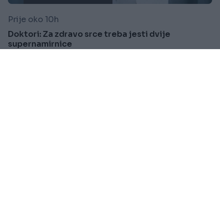
Prije oko 10h
Doktori: Za zdravo srce treba jesti dvije
supernamirnice
Saznaj više
VIJESTI