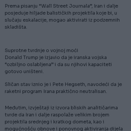
Prema pisanju “Wall Street Journala”, Iran i dalje
posjeduje hiljade balističkih projektila koje bi, u
slučaju eskalacije, mogao aktivirati iz podzemnih
skladišta.
Suprotne tvrdnje o vojnoj moći
Donald Trump je izjavio da je iranska vojska
“ozbiljno oslabljena” i da su njihovi kapaciteti
gotovo uništeni.
Sličan stav iznio je i Pete Hegseth, navodeći da je
raketni program Irana praktično neutralisan.
Međutim, izvještaji iz izvora bliskih analitičarima
tvrde da Iran i dalje raspolaže velikim brojem
projektila srednjeg i kratkog dometa, kao i
mogućnošću obnove i ponovnog aktiviranja dijela