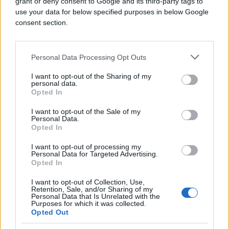
grant or deny consent to Google and its third-party tags to
počeo krajem februara, situacija na terenu i dalje
use your data for below specified purposes in below Google
ostaje napeta, dok se pregovori uz posredovanje
consent section.
Pakistan nastavljaju.
Prema dostupnim podacima, hiljade ljudi su
Personal Data Processing Opt Outs
poginule u sukobu, dok su posljedice osjetne i na
globalnom tržištu energije zbog poremećaja u
I want to opt-out of the Sharing of my
personal data.
Hormuškom moreuzu.
Opted In
I want to opt-out of the Sale of my
Personal Data.
Opted In
I want to opt-out of processing my
Personal Data for Targeted Advertising.
#sukob
#ratni sukob
Opted In
I want to opt-out of Collection, Use,
Retention, Sale, and/or Sharing of my
Personal Data that Is Unrelated with the
Purposes for which it was collected.
Opted Out