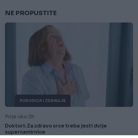
NE PROPUSTITE
PORODICA I ZDRAVLJE
Prije oko 2h
Doktori: Za zdravo srce treba jesti dvije
supernamirnice