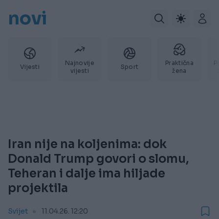
novi
Najnovije
Praktična
P
Vijesti
Sport
vijesti
žena
Iran nije na koljenima: dok
Donald Trump govori o slomu,
Teheran i dalje ima hiljade
projektila
Svijet
11.04.26. 12:20