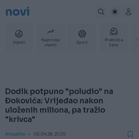
novi
Najnovije
Praktična
P
Vijesti
Sport
vijesti
žena
Dodik potpuno "poludio" na
Đokovića: Vrijeđao nakon
uloženih miliona, pa tražio
"krivca"
Aktuelno
05.04.26. 21:05