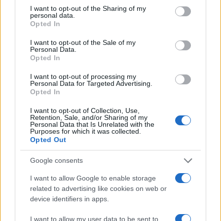
Za curenje snimka u javnost okrivio je druge,
I want to opt-out of the Sharing of my
nazivajući ih zlotvorima.
personal data.
Opted In
"Izvinjavam se ako je spekulativni prikaz na
I want to opt-out of the Sale of my
mrežama povrijedio članove porodice Đoković.
Personal Data.
Mene jeste. Ne mogu vjerovati da su to uradili na
Opted In
ovako gnjusan način", pravdao se Dodik,
I want to opt-out of processing my
pokušavajući prebaciti odgovornost na zaposlene
Personal Data for Targeted Advertising.
Opted In
na televiziji.
I want to opt-out of Collection, Use,
Ipak, ni izvinjenja nisu pomogla da se projekt
Retention, Sale, and/or Sharing of my
Personal Data that Is Unrelated with the
nastavi. Vlada entiteta RS i Grad Banja Luka su za
Purposes for which it was collected.
pripremu turnira izdvojili čak 43 miliona KM (oko 22
Opted Out
miliona eura). Uprkos ogromnom novcu koji su
Google consents
vlasti uložile u infrastrukturu, turnir je nakon samo
jednog izdanja napustio Bosnu i Hercegovinu.
I want to allow Google to enable storage
related to advertising like cookies on web or
Izvor: Dnevno.hr
device identifiers in apps.
I want to allow my user data to be sent to