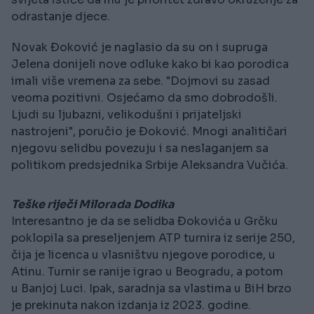
odrastanje djece.
Novak Đoković je naglasio da su on i supruga
Jelena donijeli nove odluke kako bi kao porodica
imali više vremena za sebe. "Dojmovi su zasad
veoma pozitivni. Osjećamo da smo dobrodošli.
Ljudi su ljubazni, velikodušni i prijateljski
nastrojeni", poručio je Đoković. Mnogi analitičari
njegovu selidbu povezuju i sa neslaganjem sa
politikom predsjednika Srbije Aleksandra Vučića.
Teške riječi Milorada Dodika
Interesantno je da se selidba Đokovića u Grčku
poklopila sa preseljenjem ATP turnira iz serije 250,
čija je licenca u vlasništvu njegove porodice, u
Atinu. Turnir se ranije igrao u Beogradu, a potom
u Banjoj Luci. Ipak, saradnja sa vlastima u BiH brzo
je prekinuta nakon izdanja iz 2023. godine.