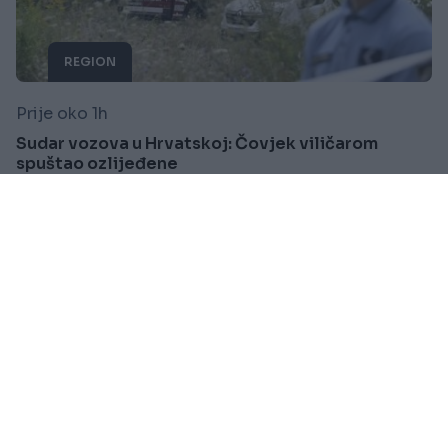
REGION
Prije oko 1h
Sudar vozova u Hrvatskoj: Čovjek viličarom
spuštao ozlijeđene
Saznaj više