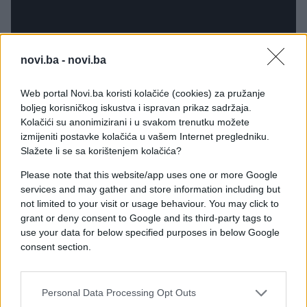
novi.ba -
novi.ba
[/youtube]
Web portal Novi.ba koristi kolačiće (cookies) za pružanje
boljeg korisničkog iskustva i ispravan prikaz sadržaja.
"Mada, mogu ti reći da su ovi Đokovići teški u
Kolačići su anonimizirani i u svakom trenutku možete
p***u", rekao je tada čelnik entiteta RS voditelju u
izmijeniti postavke kolačića u vašem Internet pregledniku.
studiju. Dodik je nastavio bez kočnice, rekavši da
Slažete li se sa korištenjem kolačića?
su saradnici porodice Đoković "ciganija poprilična",
Please note that this website/app uses one or more Google
te je izrazio nezadovoljstvo što je Novak ispao već
services and may gather and store information including but
u četvrtfinalu turnira.
not limited to your visit or usage behaviour. You may click to
grant or deny consent to Google and its third-party tags to
Milioni maraka u propali projekt
use your data for below specified purposes in below Google
Svjestan da je napao sportsku ikonu, Dodik je
consent section.
kasnije pokušao popraviti štetu. Tvrdio je da
izuzetno cijeni Novaka, kao i njegovog brata Đorđa
Đokovića, koji je bio direktor turnira "Srpska Open".
Personal Data Processing Opt Outs