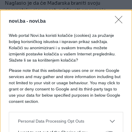
Naglasio je da će Mađarska braniti svoju
energetsku sigurnost, održavati smanjenje
troškova komunalnih usluga i zaštićene cijene
novi.ba -
novi.ba
goriva, te da je to ključni ulog izbora 12. aprila.
Web portal Novi.ba koristi kolačiće (cookies) za pružanje
Ukrajina je zaustavila isporuke energetskih resursa
boljeg korisničkog iskustva i ispravan prikaz sadržaja.
preko naftovoda Družba nakon napada, za koje
Kolačići su anonimizirani i u svakom trenutku možete
Kijev okrivljuje Rusiju.
izmijeniti postavke kolačića u vašem Internet pregledniku.
Slažete li se sa korištenjem kolačića?
Mađarska i Slovačka, međutim, optužile su Ukrajinu
Please note that this website/app uses one or more Google
da namjerno blokira isporuke radi sticanja
services and may gather and store information including but
političkog utjecaja, te su stoga odlučile obustaviti
not limited to your visit or usage behaviour. You may click to
isporuke dizel goriva Ukrajini kao odgovor.
grant or deny consent to Google and its third-party tags to
use your data for below specified purposes in below Google
consent section.
Personal Data Processing Opt Outs
#Mađarska
#Ukrajina