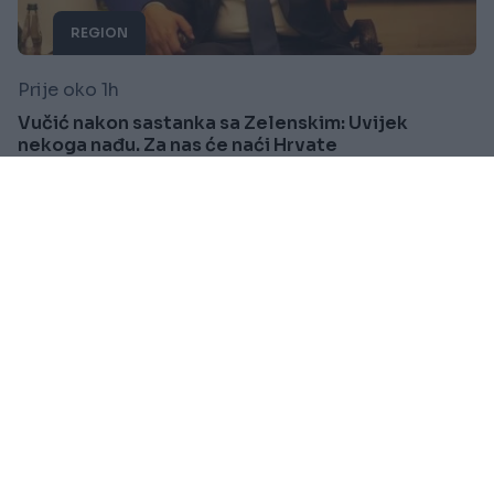
REGION
Prije oko 1h
Vučić nakon sastanka sa Zelenskim: Uvijek
nekoga nađu. Za nas će naći Hrvate
Saznaj više