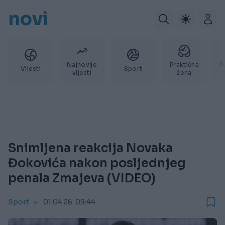
novi
Najnovije
Praktična
P
Vijesti
Sport
vijesti
žena
Snimljena reakcija Novaka
Đokovića nakon posljednjeg
penala Zmajeva (VIDEO)
Sport
01.04.26. 09:44