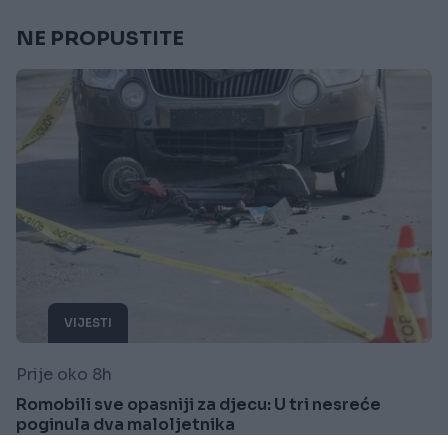
NE PROPUSTITE
VIJESTI
Prije oko 8h
Romobili sve opasniji za djecu: U tri nesreće
poginula dva maloljetnika