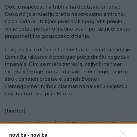
Dok je napetost na tribinama dostizala vrhunac,
Đoković je situaciju pratio neverovatno smireno.
Čak i kada su Italijani promašili i pogodili prečku,
on je ostao potpuno hladnokrvan, pokazujući svoje
prepoznatljivo gospodsko držanje.
Ipak, svaka uzdržanost je nestala u trenutku kada je
Esmir Bajraktarević postigao pobjednički pogodak
iz penala. Čim se mreža zatresla, najbolji teniser
svijeta više nije mogao da sakrije emocije, pa je uz
širok osmijeh proslavio uspjeh Bosne i
Hercegovine i njihov plasman na najveću svjetsku
smotru fudbala, piše Blic.rs.
[twitter]
⚽️ La reacción de Novak Djokovic al penal que
dejó a Italia FUERA del Mundial.
novi.ba -
novi.ba