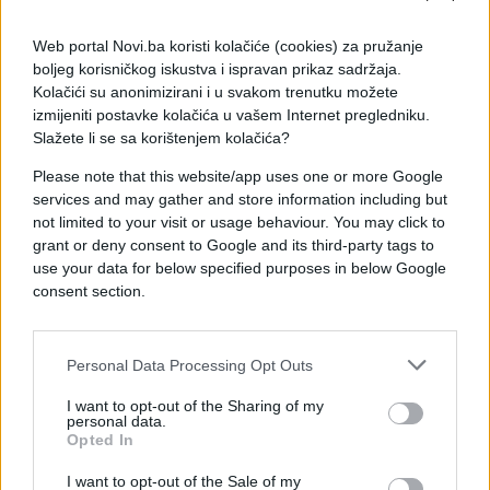
😳 IMPERDIBLE.
pic.twitter.com/KYgQO9b929
Web portal Novi.ba koristi kolačiće (cookies) za pružanje
https://t.co/PcvTU12Psq
boljeg korisničkog iskustva i ispravan prikaz sadržaja.
— Tiempo De Tenis (@Tiempodetenis1)
April 1,
Kolačići su anonimizirani i u svakom trenutku možete
2026
izmijeniti postavke kolačića u vašem Internet pregledniku.
Slažete li se sa korištenjem kolačića?
[/twitter]
Please note that this website/app uses one or more Google
services and may gather and store information including but
not limited to your visit or usage behaviour. You may click to
grant or deny consent to Google and its third-party tags to
use your data for below specified purposes in below Google
consent section.
#nogometna reprezentacija bih
Personal Data Processing Opt Outs
#Novak Đoković
I want to opt-out of the Sharing of my
personal data.
Opted In
I want to opt-out of the Sale of my