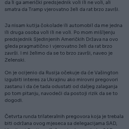
da li ga američki predsjednik voli ili ne voli, ali
smatra da Tramp vjerovatno želi da rat brzo završi.
Ja nisam kutija čokolade ili automobil da me jedna
ili druga osoba voli ili ne voli. Po mom mišljenju
predsjednik Sjedinjenih Američkih Država na ovo
gleda pragmatično i vjerovatno želi da rat brzo
završi. I mi želimo da se to brzo završi, naveo je
Zelenski.
On je ocijenio da Rusija očekuje da će Vašington
izgubiti interes za Ukrajinu ako mirovni pregovori
zastanu i da će tada odustati od daljeg zalaganja
po tom pitanju, navodeći da postoji rizik da se to
dogodi.
Četvrta runda trilateralnih pregovora koja je trebala
biti održana ovog mjeseca sa delegacijama SAD,