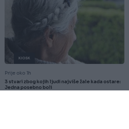
KIOSK
Prije oko 1h
3 stvari zbog kojih ljudi najviše žale kada ostare:
Jedna posebno boli
Saznaj više