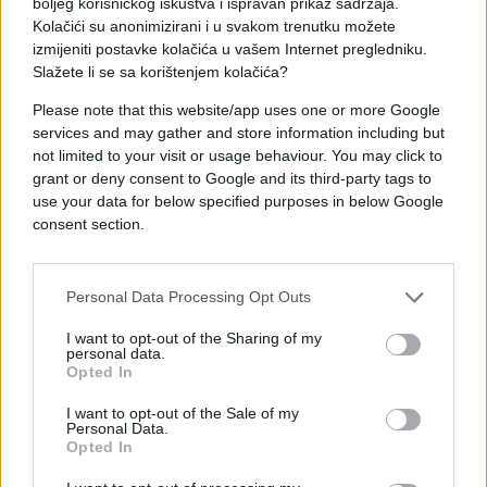
Kijev ustupi Rusiji cijeli istočni region Donbas.
boljeg korisničkog iskustva i ispravan prikaz sadržaja.
Kolačići su anonimizirani i u svakom trenutku možete
Amerikanci su spremni da finalizuju ove garancije
izmijeniti postavke kolačića u vašem Internet pregledniku.
Slažete li se sa korištenjem kolačića?
kada Ukrajina bude spremna da se povuče iz
Donbasa, rekao je Zelenski, koji do sada nije
Please note that this website/app uses one or more Google
direktno učestvovao u trilateralnim pregovorima.
services and may gather and store information including but
not limited to your visit or usage behaviour. You may click to
On je upozorio da bi povlačenje ukrajinskih snaga iz
grant or deny consent to Google and its third-party tags to
Donbasa ugrozilo bezbjednost Ukrajine i Evrope, jer
use your data for below specified purposes in below Google
consent section.
bi Rusiji ostavili snažne odbrambene pozicije u
regionu.
Personal Data Processing Opt Outs
Veoma bih volio da američka strana shvati da
istočni dio naše zemlje spada u naše bezbjednosne
I want to opt-out of the Sharing of my
garancije, dodao je Zelenski.
personal data.
Opted In
Zaključio je da su dva ključna pitanja još neriješena.
I want to opt-out of the Sale of my
Ko bi finansirao kupovinu oružja za Ukrajinu, kako bi
Personal Data.
Opted In
se održala njena vojna moć odvraćanja i kako bi
saveznici reagovali u slučaju buduće ruske agresije.