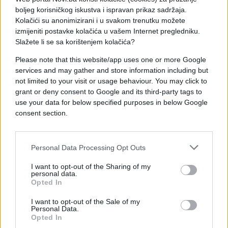
Podsjetimo, posljednja posjeta jednog američkog
boljeg korisničkog iskustva i ispravan prikaz sadržaja.
predsjednika Kini dogodila se 2017. godine, upravo
Kolačići su anonimizirani i u svakom trenutku možete
tokom Trumpovog mandata, dok se novi susret
izmijeniti postavke kolačića u vašem Internet pregledniku.
očekuje kao važan korak u smanjenju tenzija
Slažete li se sa korištenjem kolačića?
između dvije najveće svjetske ekonomije.
Please note that this website/app uses one or more Google
services and may gather and store information including but
not limited to your visit or usage behaviour. You may click to
grant or deny consent to Google and its third-party tags to
use your data for below specified purposes in below Google
consent section.
#donald trump
#svijet
Personal Data Processing Opt Outs
I want to opt-out of the Sharing of my
personal data.
Opted In
I want to opt-out of the Sale of my
Personal Data.
Opted In