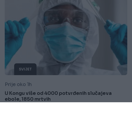
SVIJET
Prije oko 1h
U Kongu više od 4000 potvrđenih slučajeva
ebole, 1850 mrtvih
Saznaj više