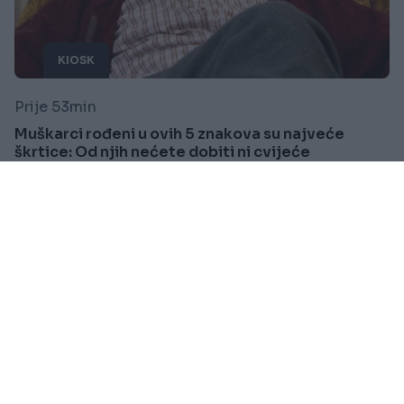
KIOSK
Prije 53min
Muškarci rođeni u ovih 5 znakova su najveće
škrtice: Od njih nećete dobiti ni cvijeće
Saznaj više