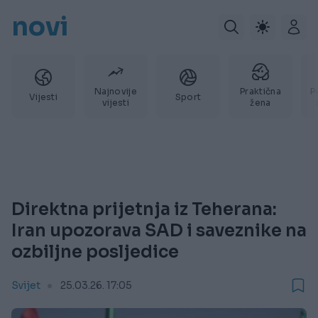
novi
Najnovije
Praktična
P
Vijesti
Sport
vijesti
žena
Direktna prijetnja iz Teherana:
Iran upozorava SAD i saveznike na
ozbiljne posljedice
Svijet
25.03.26. 17:05