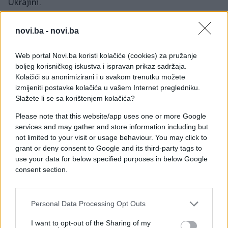
Ukrajini.
Njegove izjave dolaze nakon što Mađarska i
novi.ba -
novi.ba
Slovačka nisu dale saglasnost za finansijski paket
pomoći, pa će se o cijelom pitanju narednih dana
Web portal Novi.ba koristi kolačiće (cookies) za pružanje
nastaviti razgovori unutar Evropske unije.
boljeg korisničkog iskustva i ispravan prikaz sadržaja.
Kolačići su anonimizirani i u svakom trenutku možete
izmijeniti postavke kolačića u vašem Internet pregledniku.
Slažete li se sa korištenjem kolačića?
Please note that this website/app uses one or more Google
services and may gather and store information including but
not limited to your visit or usage behaviour. You may click to
grant or deny consent to Google and its third-party tags to
use your data for below specified purposes in below Google
consent section.
Personal Data Processing Opt Outs
I want to opt-out of the Sharing of my