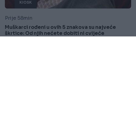
KIOSK
Prije 58min
Muškarci rođeni u ovih 5 znakova su najveće
škrtice: Od njih nećete dobiti ni cvijeće
Saznaj više