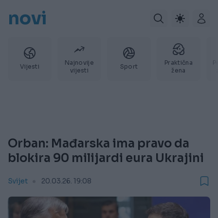
novi
Najnovije
Praktična
P
Vijesti
Sport
vijesti
žena
Orban: Mađarska ima pravo da
blokira 90 milijardi eura Ukrajini
Svijet
20.03.26. 19:08