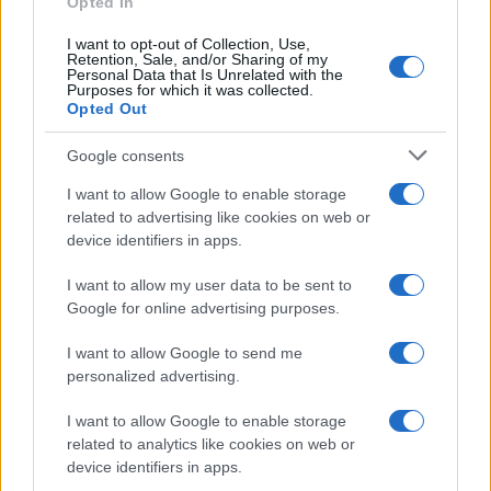
Opted In
Pored šećera, stručnjaci savjetuju da se izbjegavaju
i druge vrste hrane. Pržena i masna hrana, poput
I want to opt-out of Collection, Use,
Retention, Sale, and/or Sharing of my
slanine ili krofni, može usporiti varenje i izazvati
Personal Data that Is Unrelated with the
Purposes for which it was collected.
osjećaj tromosti. Ultraprerađena hrana povećava
Opted Out
rizik od kardiovaskularnih bolesti.
Google consents
Rafinisani ugljeni hidrati, koji se nalaze u pecivima i
I want to allow Google to enable storage
bijelom hljebu, brzo podižu nivo šećera u krvi, ali i
related to advertising like cookies on web or
uzrokuju kasniji pad energije. Prerađeno meso,
device identifiers in apps.
poput slanine i kobasica, često sadrži mnogo
natrija i nezdravih masti, što negativno utiče na
I want to allow my user data to be sent to
zdravlje srca.
Google for online advertising purposes.
Preporučuje se i oprez s jakom kafom na prazan
I want to allow Google to send me
stomak, jer može izazvati nervozu i probleme s
personalized advertising.
varenjem. Također, redovna konzumacija zaslađenih
I want to allow Google to enable storage
napitaka, uključujući gazirane i energetske,
related to analytics like cookies on web or
povezana je s dijabetesom, povišenim krvnim
device identifiers in apps.
pritiskom i metaboličkim sindromom.