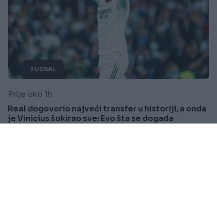
FUDBAL
Prije oko 1h
Real dogovorio najveći transfer u historiji, a onda
je Vinicius šokirao sve: Evo šta se događa
Saznaj više