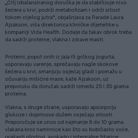
„Cilj izbalansiranog doručka je da stabilizuje nivo
šećera u krvi, podrži metabolizam i održi sitost
tokom cijelog jutra“, objašnjava za Parade Laura
Ajzakson, viša direktorica kliničke dijetetike u
kompaniji Vida Health. Dodaje da takav obrok treba
da sadrži proteine, vlakna i zdrave masti.
Proteini, poput onih iz jaja ili grčkog jogurta,
usporavaju varenje, sprečavaju nagle skokove
šećera u krvi, smanjuju osjećaj gladi i pomažu u
očuvanju mišićne mase, kaže Ajzakson, uz
preporuku da doručak sadrži između 25 i 35 grama
proteina.
Vlakna, s druge strane, usporavaju apsorpciju
glukoze i doprinose dužem osjećaju sitosti.
Preporučuje se unos od najmanje 8 do 10 grama
vlakana kroz namirnice kao što su bobičasto voće,
orašasti plodovi, avokado i integralne žitarice.