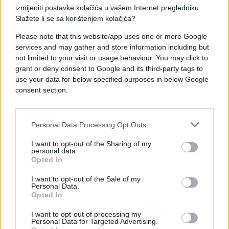
izmijeniti postavke kolačića u vašem Internet pregledniku.
Ko je posebno osjetljiv
Slažete li se sa korištenjem kolačića?
Neki ljudi su posebno osjetljivi na ove efekte,
uključujući osobe s insulinskom rezistencijom,
Please note that this website/app uses one or more Google
dijabetesom tipa 1 i 2, kao i one sklone naglom
services and may gather and store information including but
not limited to your visit or usage behaviour. You may click to
padu šećera u krvi, navodi Tvig.
grant or deny consent to Google and its third-party tags to
use your data for below specified purposes in below Google
Ajzakson dodaje da su ugroženije i osobe koje
consent section.
pokušavaju smršati, kao i one sa sindromom
policističnih jajnika ili oni koji često osjećaju pad
energije ujutro.
Personal Data Processing Opt Outs
Djeca i tinejdžeri su naročito osjetljivi na višak
I want to opt-out of the Sharing of my
personal data.
šećera, upozorava dr Markita Lajons-Smit sa
Opted In
Univerziteta North Carolina Central. Preporučeni
dnevni unos za njih je do 25 grama, a njegovo
I want to opt-out of the Sale of my
Personal Data.
prekoračenje povećava rizik od gojaznosti i
Opted In
kardiometaboličkih problema.
I want to opt-out of processing my
Personal Data for Targeted Advertising.
Namirnice koje je bolje preskočiti ujutro