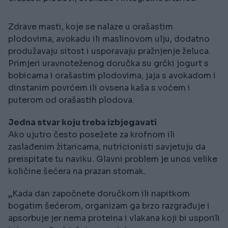
Zdrave masti, koje se nalaze u orašastim
plodovima, avokadu ili maslinovom ulju, dodatno
produžavaju sitost i usporavaju pražnjenje želuca.
Primjeri uravnoteženog doručka su grčki jogurt s
bobicama i orašastim plodovima, jaja s avokadom i
dinstanim povrćem ili ovsena kaša s voćem i
puterom od orašastih plodova.
Jedna stvar koju treba izbjegavati
Ako ujutro često posežete za krofnom ili
zaslađenim žitaricama, nutricionisti savjetuju da
preispitate tu naviku. Glavni problem je unos velike
količine šećera na prazan stomak.
„Kada dan započnete doručkom ili napitkom
bogatim šećerom, organizam ga brzo razgrađuje i
apsorbuje jer nema proteina i vlakana koji bi usporili