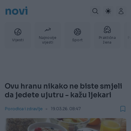
novi
Najnovije
Praktična
P
Vijesti
Sport
vijesti
žena
Ovu hranu nikako ne biste smjeli
da jedete ujutru - kažu ljekari
Porodica i zdravlje
19.03.26. 08:47