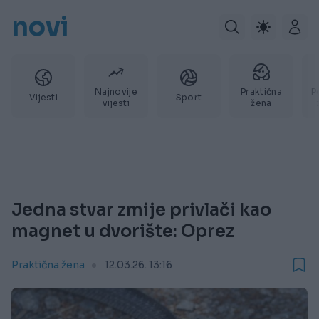
novi
Najnovije
Praktična
P
Vijesti
Sport
vijesti
žena
Jedna stvar zmije privlači kao
magnet u dvorište: Oprez
Praktična žena
12.03.26. 13:16