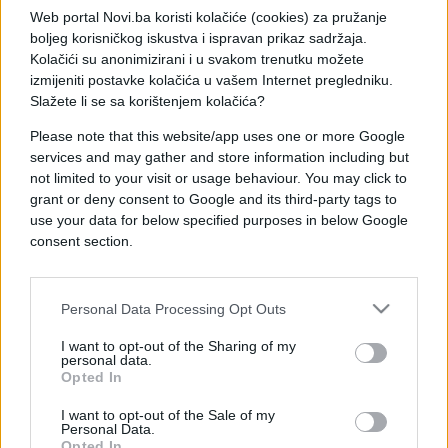
Najvažniji korak je održavanje dvorišta urednim.
Web portal Novi.ba koristi kolačiće (cookies) za pružanje
Redovno košenje trave, uklanjanje hrpa kamenja,
boljeg korisničkog iskustva i ispravan prikaz sadržaja.
drva, lišća ili građevinskog otpada smanjuje mjesta
Kolačići su anonimizirani i u svakom trenutku možete
na kojima se zmije mogu sakriti. Drva za ogrjev
izmijeniti postavke kolačića u vašem Internet pregledniku.
Slažete li se sa korištenjem kolačića?
treba držati podignuta od tla, a grmlje i živicu
redovno orezivati kako bi prostor bio pregledniji.
Please note that this website/app uses one or more Google
services and may gather and store information including but
not limited to your visit or usage behaviour. You may click to
Zmije često dolaze tamo gdje ima
hrane
, a njihov
grant or deny consent to Google and its third-party tags to
glavni plijen su glodavci. Zato je važno ukloniti sve
use your data for below specified purposes in below Google
što privlači miševe i štakore – hranu za kućne
consent section.
ljubimce ne ostavljati napolju, sjemenke i druge
namirnice čuvati u zatvorenim posudama, a kante
za smeće držati dobro zatvorene.
Personal Data Processing Opt Outs
Također je važno zatvoriti pukotine u temeljima
I want to opt-out of the Sharing of my
personal data.
kuće, stepenicama i zidovima jer se zmije mogu
Opted In
provući kroz veoma male otvore. Oni koji žele
I want to opt-out of the Sale of my
dodatnu zaštitu mogu postaviti gustu žičanu
Personal Data.
ogradu koja se djelimično ukopava u zemlju.
Opted In