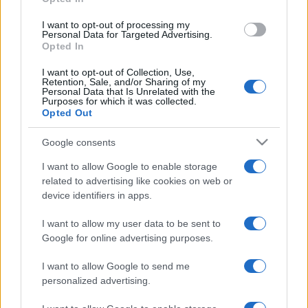
I want to opt-out of processing my
Prirodna zaštita mogu biti i biljke jakog mirisa
Personal Data for Targeted Advertising.
Opted In
poput nevena, lavande, ruzmarina, pelina,
limunske trave, luka i bijelog luka, koje zmije
I want to opt-out of Collection, Use,
Retention, Sale, and/or Sharing of my
uglavnom izbjegavaju. Kao dodatna mjera može
Personal Data that Is Unrelated with the
se koristiti i domaći sprej od bijelog luka i luka ili
Purposes for which it was collected.
Opted Out
mješavina eteričnih ulja s vodom.
Google consents
Stručnjaci upozoravaju da se ne koriste naftalin i
sumpor, jer mogu biti opasni za ljude, kućne
I want to allow Google to enable storage
ljubimce i okolinu, a njihova učinkovitost protiv
related to advertising like cookies on web or
device identifiers in apps.
zmija nije dokazana. Najsigurniji način zaštite
ostaje kombinacija urednog dvorišta, uklanjanja
I want to allow my user data to be sent to
izvora hrane i prirodnih mirisnih barijera.
Google for online advertising purposes.
I want to allow Google to send me
personalized advertising.