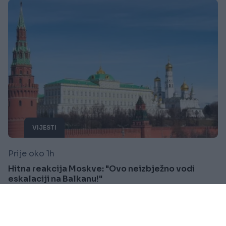
VIJESTI
Prije oko 1h
Hitna reakcija Moskve: "Ovo neizbježno vodi
eskalaciji na Balkanu!"
Saznaj više