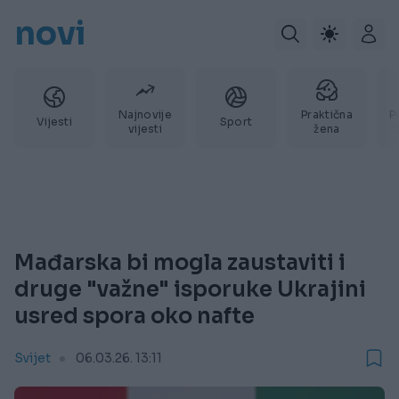
novi
Najnovije
Praktična
P
Vijesti
Sport
vijesti
žena
Mađarska bi mogla zaustaviti i
druge "važne" isporuke Ukrajini
usred spora oko nafte
Svijet
06.03.26. 13:11