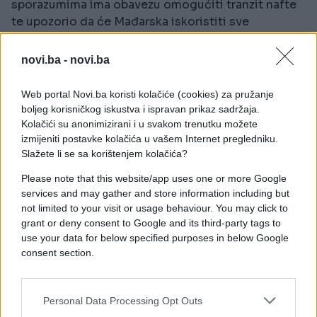
sporazumima ima obavezu omogućiti tranzit nafte
te upozorio da će Mađarska iskoristiti sve
dostupne alate kako bi zaštitila svoje interese.
novi.ba -
novi.ba
“Ako ucjenjuju Mađare, ne mogu očekivati da
donosimo finansijske odluke u korist Ukrajine,”
Web portal Novi.ba koristi kolačiće (cookies) za pružanje
rekao je Orban.
boljeg korisničkog iskustva i ispravan prikaz sadržaja.
Kolačići su anonimizirani i u svakom trenutku možete
Mađarska je također zaprijetila da će blokirati
izmijeniti postavke kolačića u vašem Internet pregledniku.
finansijski paket od 90 milijardi eura (oko 104
Slažete li se sa korištenjem kolačića?
milijarde dolara) za Ukrajinu dok se isporuke nafte
Please note that this website/app uses one or more Google
ne obnove.
services and may gather and store information including but
not limited to your visit or usage behaviour. You may click to
Budimpešta u velikoj mjeri zavisi od ruske sirove
grant or deny consent to Google and its third-party tags to
nafte koja se transportuje kroz naftovod Družba
use your data for below specified purposes in below Google
preko teritorije Ukrajine. Orban je rekao da spor
consent section.
doprinosi rastu cijena goriva u Mađarskoj te
upozorio da bi vlada mogla intervenirati na tržištu
ako troškovi energije postanu neodrživi.
Personal Data Processing Opt Outs