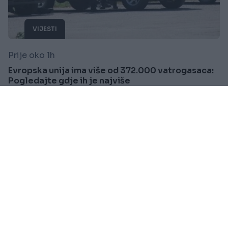
VIJESTI
Prije oko 1h
Evropska unija ima više od 372.000 vatrogasaca:
Pogledajte gdje ih je najviše
Saznaj više