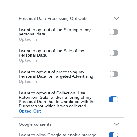
prije svega voditi računa o sigurnosti hrvatskih
vojnika i nacionalnim interesima, poštujući hrvatski
Personal Data Processing Opt Outs
Ustav i zakone.”
I want to opt-out of the Sharing of my
personal data.
Opted In
I want to opt-out of the Sale of my
Personal Data.
Opted In
#zoran milanović
#Irak
I want to opt-out of processing my
Personal Data for Targeted Advertising.
#Libanon
Opted In
I want to opt-out of Collection, Use,
Retention, Sale, and/or Sharing of my
Personal Data that Is Unrelated with the
Purposes for which it was collected.
Opted Out
Google consents
I want to allow Google to enable storage