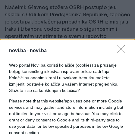
Načelnik Glavnog stožera OSRH postupio je u
skladu s Odlukom Predsjednika Republike, započeo
je postupak povlačenja pripadnika OSRH iz misija u
Iraku i Libanonu vodeći računa o sigurnosnim i
operativnim uvjetima te o svemu redovito
izvještava Predsjednika Republike.
novi.ba -
novi.ba
Nakon što Odluka o povlačenju pripadnika OSRH
bude u cijelosti provedena, javnost će o tome biti
Web portal Novi.ba koristi kolačiće (cookies) za pružanje
obaviještena.
boljeg korisničkog iskustva i ispravan prikaz sadržaja.
Kolačići su anonimizirani i u svakom trenutku možete
Odluku o povlačenju pripadnika OSRH iz misija u
izmijeniti postavke kolačića u vašem Internet pregledniku.
Slažete li se sa korištenjem kolačića?
Iraku i Libanonu Predsjednik Republike donio je
sukladno svojim ustavnim i zakonskim ovlastima, a
Please note that this website/app uses one or more Google
Odluka je utemeljena na sigurnosnoj procjeni
services and may gather and store information including but
stanja na području na kojemu borave hrvatski
not limited to your visit or usage behaviour. You may click to
vojnici.
grant or deny consent to Google and its third-party tags to
use your data for below specified purposes in below Google
consent section.
Kao i do sada, Predsjednik Republike i ubuduće će