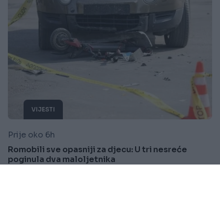
VIJESTI
Prije oko 6h
Romobili sve opasniji za djecu: U tri nesreće
poginula dva maloljetnika
Saznaj više