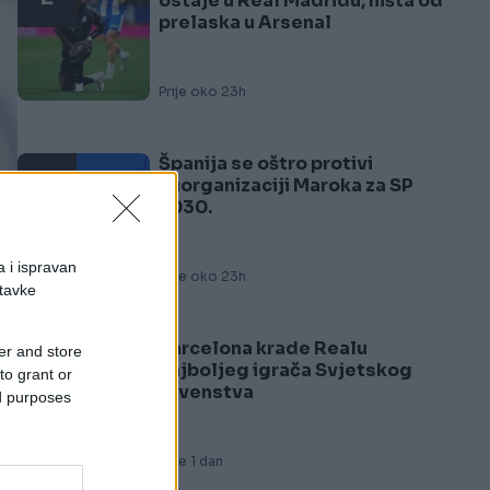
ostaje u Real Madridu, ništa od
prelaska u Arsenal
Prije oko 23h
Španija se oštro protivi
3
suorganizaciji Maroka za SP
2030.
a i ispravan
Prije oko 23h
stavke
Barcelona krade Realu
er and store
4
najboljeg igrača Svjetskog
to grant or
io
prvenstva
ed purposes
Prije 1 dan