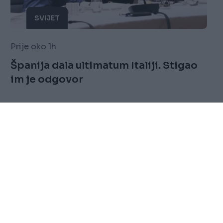
SVIJET
Prije oko 1h
Španija dala ultimatum Italiji. Stigao
im je odgovor
Saznaj više
FOLLOW