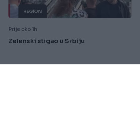
REGION
Prije oko 1h
Zelenski stigao u Srbiju
Saznaj više