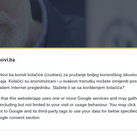
novi.ba
ovi.ba koristi kolačiće (cookies) za pružanje boljeg korisničkog iskustv
aja. Kolačići su anonimizirani i u svakom trenutku možete izmijeniti po
ašem Internet pregledniku. Slažete li se sa korištenjem kolačića?
 that this website/app uses one or more Google services and may gath
including but not limited to your visit or usage behaviour. You may click 
rcegovine Sergej Barbarez putem instagrama uput
 to Google and its third-party tags to use your data for below specifi
a plasman na Svjetsko prvenstvo, poručivši da
ogle consent section.
ta, već historijska prilika za cijelu naciju".