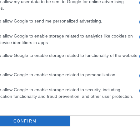
nu glavu i vrelo srce
o allow my user data to be sent to Google for online advertising
s.
ioni put reprezentacije, podsjetivši na brojna
to allow Google to send me personalized advertising.
odi, pretvorene u dodatnu motivaciju, naglasivši da
slučajan, već rezultat rada, discipline i jedinstva.
o allow Google to enable storage related to analytics like cookies on
evice identifiers in apps.
jedanaest igrača, iza njih stoji kompletan stručni
o allow Google to enable storage related to functionality of the website
logu mogu imati detalji, poput pravovremenih
 klupe.
o allow Google to enable storage related to personalization.
aku loptu, komunikaciju bez straha, hladnu glavu 
gurnost i vjera stručnog štaba moraju biti temelj
o allow Google to enable storage related to security, including
cation functionality and fraud prevention, and other user protection.
rezentacija BiH pokaže jedinstvo, liderstvo i
će stručni štab biti oslonac igračima u svakom
CONFIRM
nstvo.