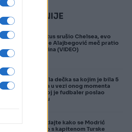
NAJČITANIJE
1
Juventus srušio Chelsea, evo
zašto je Alajbegović meč pratio
sa tribina (VIDEO)
2
i
Ostavila dečka sa kojim je bila 5
godina u vezi onog momenta
kada joj je fudbaler poslao
poruku
Pogledajte kako se Modrić
našalio s kapitenom Turske