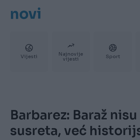
novi
Najnovije
Vijesti
Sport
vijesti
Barbarez: Baraž nis
susreta, već historijs