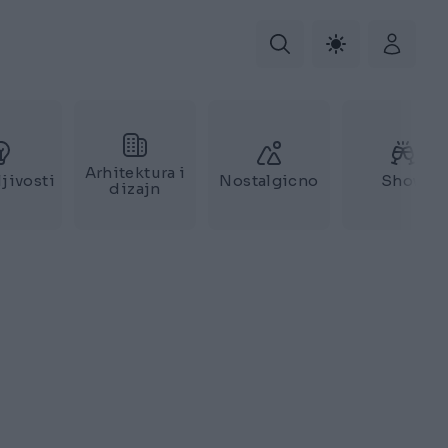
Arhitektura i
jivosti
Nostalgicno
Show
dizajn