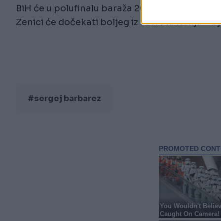
BiH će u polufinalu baraža 26. marta u Kardifu
Zenici će dočekati boljeg iz susreta Italija – S
#sergej barbarez