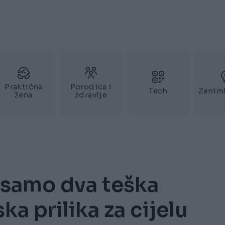
Praktična
Porodica i
Tech
Zaniml
žena
zdravlje
u samo dva teška
ka prilika za cijelu