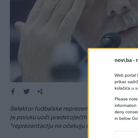
novi.ba -
Web portal N
prikaz sadrž
kolačića u v
Please note
information 
Selektor fudbalske reprezentacije Bosne i He
deny consent
je poruku uoči predstojećih utakmica baraža z
in below Go
"reprezentaciju ne očekuju samo dva teška susre