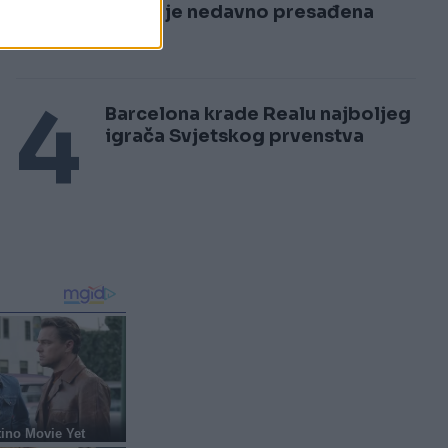
3
kojem je nedavno presađena
kosa
4
Barcelona krade Realu najboljeg
igrača Svjetskog prvenstva