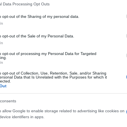
tacija BiH u baražu suočiti s izuzetno snažnim
l Data Processing Opt Outs
ali da značaj predstojećih utakmica prevazilazi
o opt-out of the Sharing of my personal data.
In
imo pred historijom. Pred prilikom da jednoj
o opt-out of the Sale of my Personal Data.
ata Svjetskog prvenstva 2026. u Sjedinjenim
In
io je selektor.
to opt-out of processing my Personal Data for Targeted
ing.
In
težinu nošenja državnog grba, navodeći da to nije
ze ili statistike, već odgovornost prema svakom
o opt-out of Collection, Use, Retention, Sale, and/or Sharing
ersonal Data that Is Unrelated with the Purposes for which it
 reprezentacije Bosne i Hercegovine.
lected.
Out
 štaba u stvaranju mentaliteta ekipe, građenju
consents
ti u emocionalno zahtjevnim situacijama, uz
o allow Google to enable storage related to advertising like cookies on
ć prije svega hrabrost, smirenost i zajedništvo.
evice identifiers in apps.