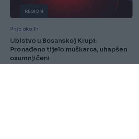
REGION
Prije oko 1h
Ubistvo u Bosanskoj Krupi:
Pronađeno tijelo muškarca, uhapšen
osumnjičeni
Saznaj više
novi