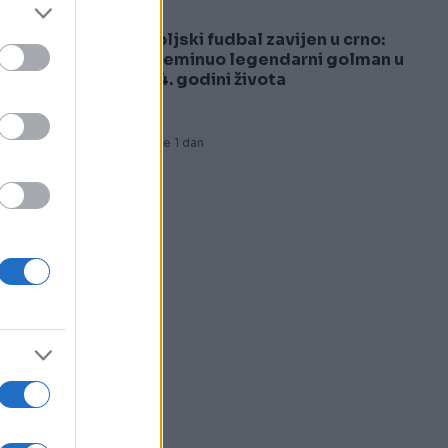
Poljski fudbal zavijen u crno:
5
Preminuo legendarni golman u
44. godini života
Prije 1 dan