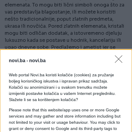
elemenata. To mogu biti lični simboli onoga što za
vas predstavlja blagostanje, ili možete koristiti
nešto tradicionalnije, poput zlatnih predmeta,
ukrasa ili novčića. Pored zlatnih elemenata, kristali
mogu biti odličan dodatak, a istovremeno djeluju
luksuzno kada se postave u hodnik, kancelariju ili
ugao dnevne sobe. Predlažemo i ametist jer se
povezuje s osjećajem obilja i mira.
novi.ba -
novi.ba
Dodajte predmete od drveta ili vode
Web portal Novi.ba koristi kolačiće (cookies) za pružanje
Ovi predmeti pomažu u unošenju dobre energije u
boljeg korisničkog iskustva i ispravan prikaz sadržaja.
dom. Na primjer, ako nabavite biljku žada, odnosno
Kolačići su anonimizirani i u svakom trenutku možete
izmijeniti postavke kolačića u vašem Internet pregledniku.
biljku novca, unosite energiju drveta. Osim biljaka,
Slažete li se sa korištenjem kolačića?
možete dodati i malu fontanu, ali vodite računa da
voda bude čista, jer je prljava i ustajala voda
Please note that this website/app uses one or more Google
protivna pravilima Feng Shuija. Ako vam je teško
services and may gather and store information including but
pronaći predmete koji sadrže vodu, možete se
not limited to your visit or usage behaviour. You may click to
grant or deny consent to Google and its third-party tags to
odlučiti za umjetnička djela sa motivima vode.