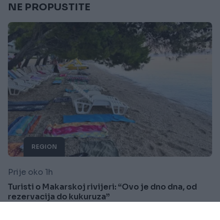
NE PROPUSTITE
REGION
Prije oko 1h
Turisti o Makarskoj rivijeri: “Ovo je dno dna, od
rezervacija do kukuruza”
Saznaj više