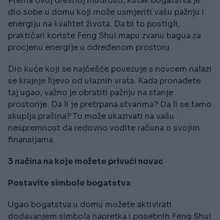
Prema ovoj drevnoj mudrosti, kutak bogatstva je
dio sobe u domu koji može usmjeriti vašu pažnju i
energiju na kvalitet života. Da bi to postigli,
praktičari koriste Feng Shui mapu zvanu bagua za
procjenu energije u određenom prostoru.
Dio kuće koji se najčešće povezuje s novcem nalazi
se krajnje lijevo od ulaznih vrata. Kada pronađete
taj ugao, važno je obratiti pažnju na stanje
prostorije. Da li je pretrpana stvarima? Da li se tamo
skuplja prašina? To može ukazivati na vašu
nespremnost da redovno vodite računa o svojim
finansijama.
3 načina na koje možete privući novac
Postavite simbole bogatstva
Ugao bogatstva u domu možete aktivirati
dodavanjem simbola napretka i posebnih Feng Shui