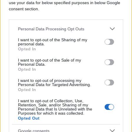
use your data for below specified purposes in below Google
consent section.
Popravite polomljene stvari
Još jedna ključna tačka za privlačenje novca jeste
Personal Data Processing Opt Outs
čistoća i red. Prema Feng Shuiju, kuhinja, dnevna
soba i spavaća soba treba da budu uredne kako bi
I want to opt-out of the Sharing of my
personal data.
energija nesmetano strujala kroz vaš dom. Također
Opted In
je važno da se oslobodite nepotrebnih stvari, a
oštećene predmete zamijenite novima, posebno u
I want to opt-out of the Sale of my
Personal Data.
uglu novca.
Opted In
Feng shui je praksa koja se zasniva na energiji i
I want to opt-out of processing my
Personal Data for Targeted Advertising.
ravnoteži, pa su stalna svjesnost i briga o uglu
Opted In
novca ključni za postizanje dugoročnog
finansijskog prosperiteta.
I want to opt-out of Collection, Use,
Retention, Sale, and/or Sharing of my
Personal Data that Is Unrelated with the
Purposes for which it was collected.
Opted Out
Google consents